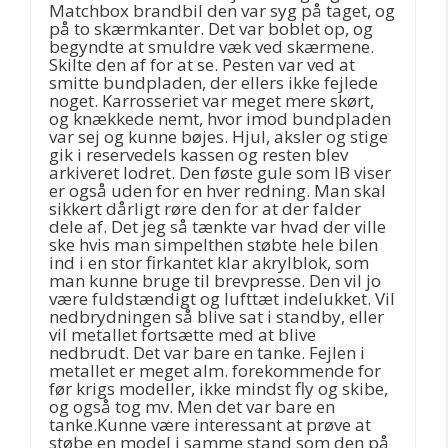
Matchbox brandbil den var syg på taget, og
på to skærmkanter. Det var boblet op, og
begyndte at smuldre væk ved skærmene.
Skilte den af for at se. Pesten var ved at
smitte bundpladen, der ellers ikke fejlede
noget. Karrosseriet var meget mere skørt,
og knækkede nemt, hvor imod bundpladen
var sej og kunne bøjes. Hjul, aksler og stige
gik i reservedels kassen og resten blev
arkiveret lodret. Den føste gule som IB viser
er også uden for en hver redning. Man skal
sikkert dårligt røre den for at der falder
dele af. Det jeg så tænkte var hvad der ville
ske hvis man simpelthen støbte hele bilen
ind i en stor firkantet klar akrylblok, som
man kunne bruge til brevpresse. Den vil jo
være fuldstændigt og lufttæt indelukket. Vil
nedbrydningen så blive sat i standby, eller
vil metallet fortsætte med at blive
nedbrudt. Det var bare en tanke. Fejlen i
metallet er meget alm. forekommende for
før krigs modeller, ikke mindst fly og skibe,
og også tog mv. Men det var bare en
tanke.Kunne være interessant at prøve at
støbe en model i samme stand som den på