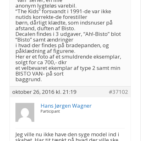
anonym lygteløs varebil.
“The Kids” forsvandt i 1991-de var ikke
nutids korrekte-de forestiller
børn, dårligt klædte, som indsnuser på
afstand, duften af Bisto.
Decalen findes i 3 udgaver, “Ah!-Bisto” blot
“Bisto” samt ændringer
i hvad der findes på bradepanden, og
påklædning af figurene.
Her er et foto af et smuldrende eksemplar,
solgt for ca 700,- dkr
et velbevaret ekemplar af type 2 samt min
BISTO VAN- på sort
baggrund.
oktober 26, 2016 kl. 21:19
#37102
Hans Jørgen Wagner
Participant
Jeg ville nu ikke have den syge model ind i
skabet. Har tit tænkt på hvad der ville ske