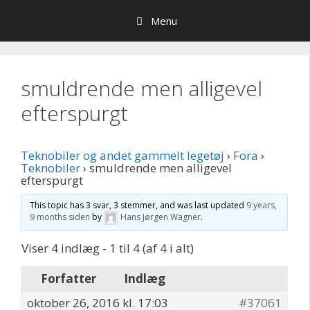
Hop
Menu
til
indhold
smuldrende men alligevel
efterspurgt
Teknobiler og andet gammelt legetøj
›
Fora
›
Teknobiler
›
smuldrende men alligevel
efterspurgt
This topic has 3 svar, 3 stemmer, and was last updated
9 years,
9 months siden
by
Hans Jørgen Wagner
.
Viser 4 indlæg - 1 til 4 (af 4 i alt)
Forfatter
Indlæg
oktober 26, 2016 kl. 17:03
#37061