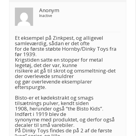
Anonym
Inactive
Et eksempel på Zinkpest, og alligevel
samleværdig, sådan er det ofte
for de første støbte Hornby/Dinky Toys fra
før 1939.
Krigstiden satte en stopper for metal
legetøj, det der var, kunne
risikere at gå til skrot og omsmeltning-det
der overlevede smuldrer
og gør overlevende eksemplarer
efterspurgte.
Bisto-er et kødekstrakt og smags
tilsætnings pulver, kendt siden
1908, herunder også “the Bisto Kids”.
Indført i 1919 blev de
synonyme med produktet, og derfor også
decaler til små varebiler.
På Dinky Toys findes de på 2 af de første
“van” serier, en lille