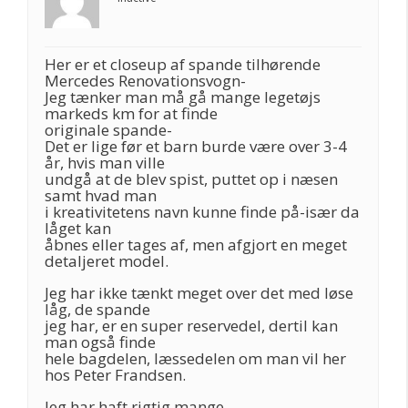
Her er et closeup af spande tilhørende
Mercedes Renovationsvogn-
Jeg tænker man må gå mange legetøjs
markeds km for at finde
originale spande-
Det er lige før et barn burde være over 3-4
år, hvis man ville
undgå at de blev spist, puttet op i næsen
samt hvad man
i kreativitetens navn kunne finde på-især da
låget kan
åbnes eller tages af, men afgjort en meget
detaljeret model.
Jeg har ikke tænkt meget over det med løse
låg, de spande
jeg har, er en super reservedel, dertil kan
man også finde
hele bagdelen, læssedelen om man vil her
hos Peter Frandsen.
Jeg har haft rigtig mange