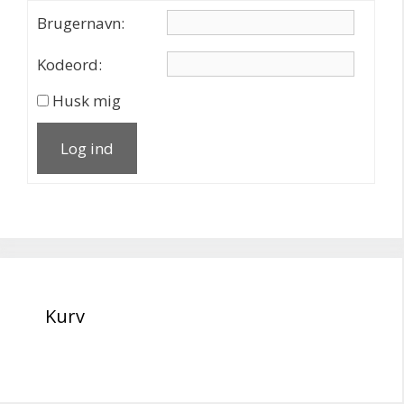
Brugernavn:
Kodeord:
Husk mig
Log ind
Kurv