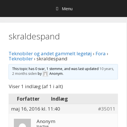
Hop
Menu
til
indhold
skraldespand
Teknobiler og andet gammelt legetøj
›
Fora
›
Teknobiler
›
skraldespand
This topic has 0 svar, 1 stemme, and was last updated
10 years,
2 months siden
by
Anonym
.
Viser 1 indlæg (af 1 i alt)
Forfatter
Indlæg
maj 16, 2016 kl. 11:40
#35011
Anonym
Inactive