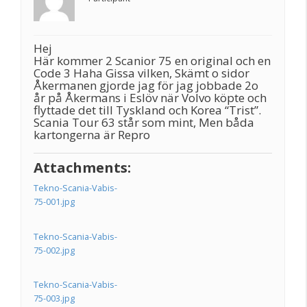
Hej
Här kommer 2 Scanior 75 en original och en
Code 3 Haha Gissa vilken, Skämt o sidor
Åkermanen gjorde jag för jag jobbade 2o
år på Åkermans i Eslöv när Volvo köpte och
flyttade det till Tyskland och Korea “Trist”.
Scania Tour 63 står som mint, Men båda
kartongerna är Repro
Attachments:
Tekno-Scania-Vabis-
75-001.jpg
Tekno-Scania-Vabis-
75-002.jpg
Tekno-Scania-Vabis-
75-003.jpg