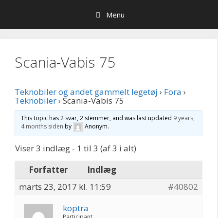
Hop
Menu
til
indhold
Scania-Vabis 75
Teknobiler og andet gammelt legetøj
›
Fora
›
Teknobiler
›
Scania-Vabis 75
This topic has 2 svar, 2 stemmer, and was last updated
9 years,
4 months siden
by
Anonym
.
Viser 3 indlæg - 1 til 3 (af 3 i alt)
Forfatter
Indlæg
marts 23, 2017 kl. 11:59
#40802
koptra
Participant