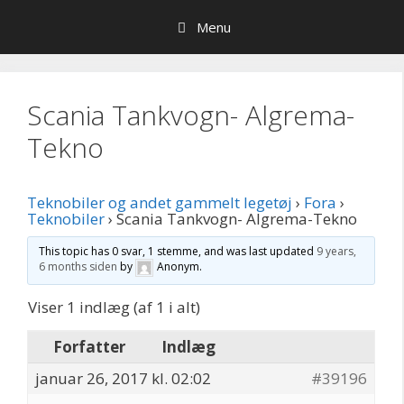
Hop
Menu
til
indhold
Scania Tankvogn- Algrema-
Tekno
Teknobiler og andet gammelt legetøj
›
Fora
›
Teknobiler
›
Scania Tankvogn- Algrema-Tekno
This topic has 0 svar, 1 stemme, and was last updated
9 years,
6 months siden
by
Anonym
.
Viser 1 indlæg (af 1 i alt)
Forfatter
Indlæg
januar 26, 2017 kl. 02:02
#39196