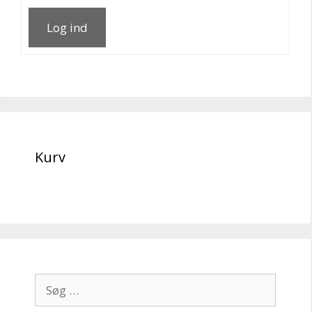
Log ind
Kurv
Søg
efter: