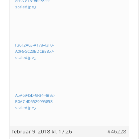
8FEA-818E8BF65FFF-
scaled.jpeg
F3612A63-A178-43F0-
A0F6-5C23BDCBE857-
scaled.jpeg
A5A6945D-9F34-4B92-
B0A7-4D5529995858-
scaled.jpeg
februar 9, 2018 kl. 17:26
#46228