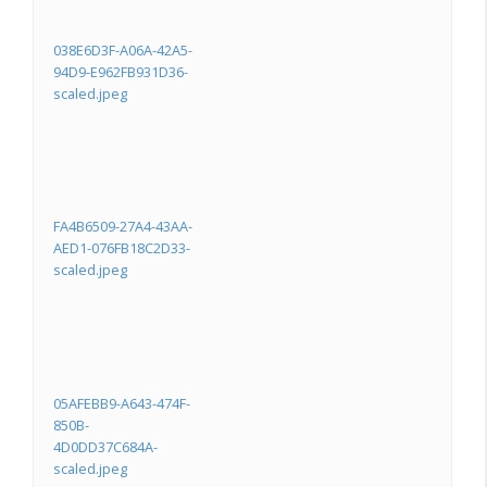
038E6D3F-A06A-42A5-
94D9-E962FB931D36-
scaled.jpeg
FA4B6509-27A4-43AA-
AED1-076FB18C2D33-
scaled.jpeg
05AFEBB9-A643-474F-
850B-
4D0DD37C684A-
scaled.jpeg