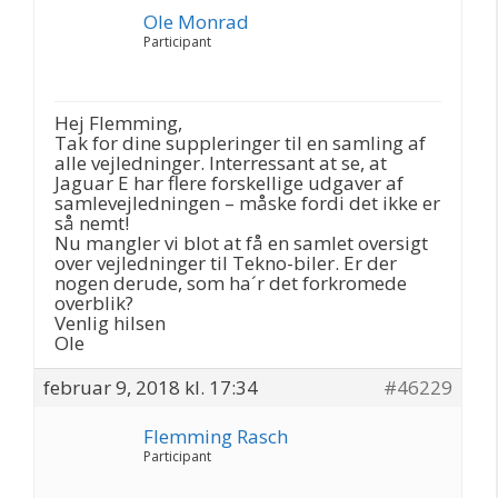
Ole Monrad
Participant
Hej Flemming,
Tak for dine suppleringer til en samling af
alle vejledninger. Interressant at se, at
Jaguar E har flere forskellige udgaver af
samlevejledningen – måske fordi det ikke er
så nemt!
Nu mangler vi blot at få en samlet oversigt
over vejledninger til Tekno-biler. Er der
nogen derude, som ha´r det forkromede
overblik?
Venlig hilsen
Ole
februar 9, 2018 kl. 17:34
#46229
Flemming Rasch
Participant