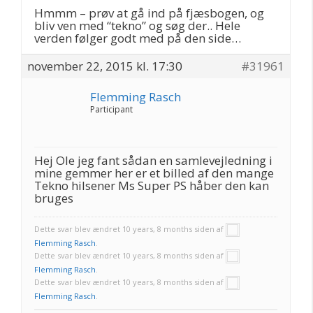
Hmmm – prøv at gå ind på fjæsbogen, og
bliv ven med “tekno” og søg der.. Hele
verden følger godt med på den side…
november 22, 2015 kl. 17:30
#31961
Flemming Rasch
Participant
Hej Ole jeg fant sådan en samlevejledning i
mine gemmer her er et billed af den mange
Tekno hilsener Ms Super PS håber den kan
bruges
Dette svar blev ændret 10 years, 8 months siden af
Flemming Rasch
.
Dette svar blev ændret 10 years, 8 months siden af
Flemming Rasch
.
Dette svar blev ændret 10 years, 8 months siden af
Flemming Rasch
.