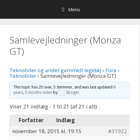
Hop
Menu
til
indhold
Samlevejledninger (Monza
GT)
Teknobiler og andet gammelt legetøj
›
Fora
›
Teknobiler
›
Samlevejledninger (Monza GT)
This topic has 20 svar, 5 stemmer, and was last updated
8
years, 5 months siden
by
Stroget
.
Viser 21 indlæg - 1 til 21 (af 21 i alt)
Forfatter
Indlæg
november 18, 2015 kl. 19:15
#31922