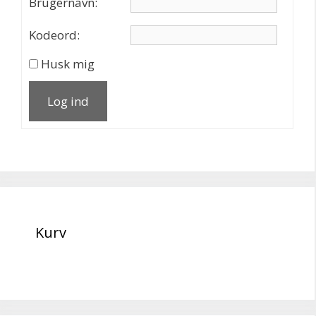
Brugernavn:
Kodeord:
Husk mig
Log ind
Kurv