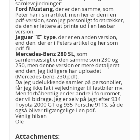
samlevejledninger:
Ford Mustang
, der er den samme, som
Peter har i sin artikel, men her er den i en
pdf-version, som jeg personligt foretrækker,
da den er lettere at printe ud i en læsbar
version.
Jaguar “E” type
, der er en anden version,
end den, der er i Peters artikel og her som
pdf-fil.
Mercedes-Benz 280 SL
, som
samlemæssigt er den samme som 230 og
250, men denne version er mere detaljeret
end den, jeg tidligere har uploadet
(Mercedes-benz-230.pdf).
Da jeg udelukkende samler på personbiler,
får jeg ikke fat i vejledninger til lastbiler mv.
Men forhåbentlig er der andre i forummet,
der vil bidrage. Jeg er selv på jagt efter 934
Toyota 2000 GT og 935 Porsche 911S, så de
også bliver tilgængelige i en pdf.
Venlig hilsen
Ole
Attachments: