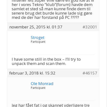
hilsener Ms Super ville være en god ide at vi
her i vores Tekno “klub”(forum) havde dem
samlet et sted så man kunne finde dem til
senere brug det burde kunne lade sig gøre
med de der har forstand på PC ?????
november 25, 2015 kl. 01:37
#32001
Stroget
Participant
I have some still in the box – I’ll try to
unpack them and scan them.
februar 3, 2018 kl. 15:32
#46157
Ole Monrad
Participant
Jeg har fået fat i og skannet yderligere tre