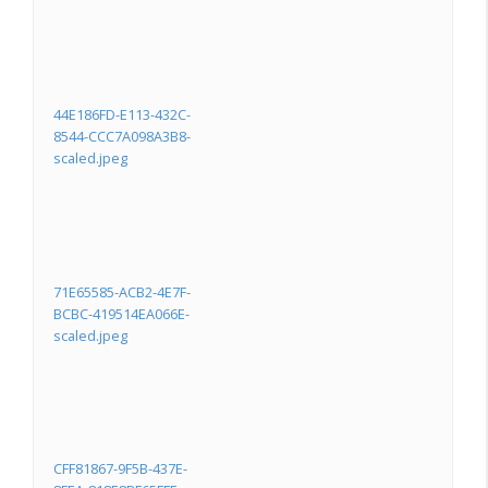
44E186FD-E113-432C-
8544-CCC7A098A3B8-
scaled.jpeg
71E65585-ACB2-4E7F-
BCBC-419514EA066E-
scaled.jpeg
CFF81867-9F5B-437E-