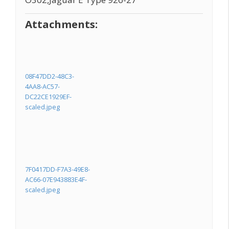
Attachments:
08F47DD2-48C3-
4AA8-AC57-
DC22CE1929EF-
scaled.jpeg
7F0417DD-F7A3-49E8-
AC66-07E943883E4F-
scaled.jpeg