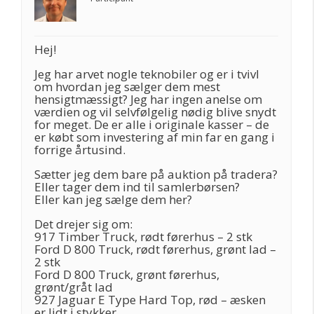
Hej!
Jeg har arvet nogle teknobiler og er i tvivl
om hvordan jeg sælger dem mest
hensigtmæssigt? Jeg har ingen anelse om
værdien og vil selvfølgelig nødig blive snydt
for meget. De er alle i originale kasser – de
er købt som investering af min far en gang i
forrige årtusind.
Sætter jeg dem bare på auktion på tradera?
Eller tager dem ind til samlerbørsen?
Eller kan jeg sælge dem her?
Det drejer sig om:
917 Timber Truck, rødt førerhus – 2 stk
Ford D 800 Truck, rødt førerhus, grønt lad –
2 stk
Ford D 800 Truck, grønt førerhus,
grønt/gråt lad
927 Jaguar E Type Hard Top, rød – æsken
er lidt i stykker