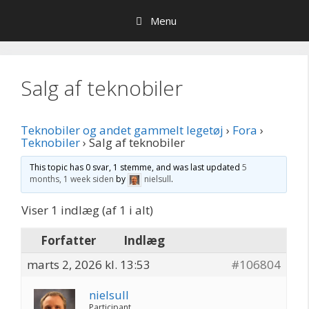
Hop
Menu
til
indhold
Salg af teknobiler
Teknobiler og andet gammelt legetøj
›
Fora
›
Teknobiler
›
Salg af teknobiler
This topic has 0 svar, 1 stemme, and was last updated
5
months, 1 week siden
by
nielsull
.
Viser 1 indlæg (af 1 i alt)
Forfatter
Indlæg
marts 2, 2026 kl. 13:53
#106804
nielsull
Participant