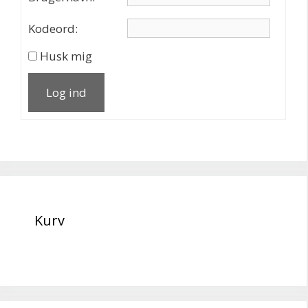
Kodeord:
Husk mig
Log ind
Kurv