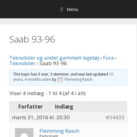
Hop
Menu
til
indhold
Saab 93-96
Teknobiler og andet gammelt legetøj
›
Fora
›
Teknobiler
›
Saab 93-96
This topic has 3 svar, 3 stemmer, and was last updated
10
years, 4 months siden
by
Flemming Rasch
.
Viser 4 indlæg - 1 til 4 (af 4 i alt)
Forfatter
Indlæg
marts 31, 2016 kl. 20:30
#34433
Flemming Rasch
Participant