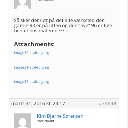
Så sker der lidt på det lille værksted den
gamle 93 er på liften og den “nye” 96 er lige
hentet hos maleren ???
Attachments:
image30-scaled.jpeg
image31-scaled.jpeg
image32-scaled.jpeg
marts 31, 2016 kl. 23:17
#34438
Kim Bjarne Sørensen
Participant