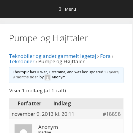
Hop
Menu
til
indhold
Pumpe og Højttaler
Teknobiler og andet gammelt legetøj
›
Fora
›
Teknobiler
›
Pumpe og Højttaler
This topic has 0 svar, 1 stemme, and was last updated
12 years,
9 months siden
by
Anonym
.
Viser 1 indlæg (af 1 i alt)
Forfatter
Indlæg
november 9, 2013 kl. 20:11
#18858
Anonym
Inactive