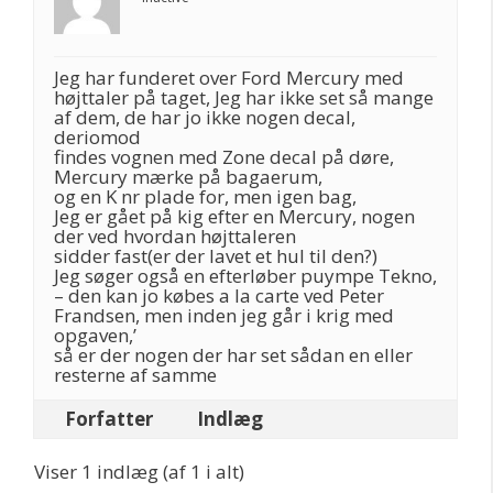
Jeg har funderet over Ford Mercury med
højttaler på taget, Jeg har ikke set så mange
af dem, de har jo ikke nogen decal,
deriomod
findes vognen med Zone decal på døre,
Mercury mærke på bagaerum,
og en K nr plade for, men igen bag,
Jeg er gået på kig efter en Mercury, nogen
der ved hvordan højttaleren
sidder fast(er der lavet et hul til den?)
Jeg søger også en efterløber puympe Tekno,
– den kan jo købes a la carte ved Peter
Frandsen, men inden jeg går i krig med
opgaven,’
så er der nogen der har set sådan en eller
resterne af samme
Forfatter
Indlæg
Viser 1 indlæg (af 1 i alt)