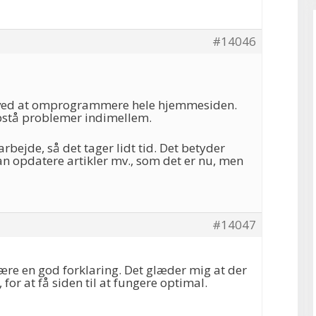
#14046
et ved at omprogrammere hele hjemmesiden.
pstå problemer indimellem.
rbejde, så det tager lidt tid. Det betyder
 kan opdatere artikler mv., som det er nu, men
#14047
ære en god forklaring. Det glæder mig at der
, for at få siden til at fungere optimal.