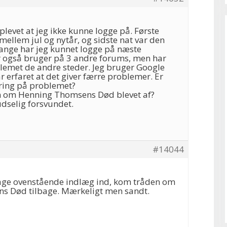
plevet at jeg ikke kunne logge på. Første
 mellem jul og nytår, og sidste nat var den
gange har jeg kunnet logge på næste
r også bruger på 3 andre forums, men har
blemet de andre steder. Jeg bruger Google
 erfaret at det giver færre problemer. Er
ring på problemet?
n om Henning Thomsens Død blevet af?
udselig forsvundet.
#14044
 lage ovenstående indlæg ind, kom tråden om
s Død tilbage. Mærkeligt men sandt.