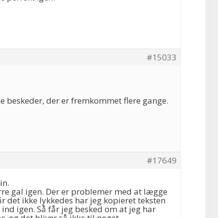
#15033
ine beskeder, der er fremkommet flere gange.
#17649
in.
re gal igen. Der er problemer med at lægge
r det ikke lykkedes har jeg kopieret teksten
t ind igen. Så får jeg besked om at jeg har
r, og det bliver så ikke til noget.