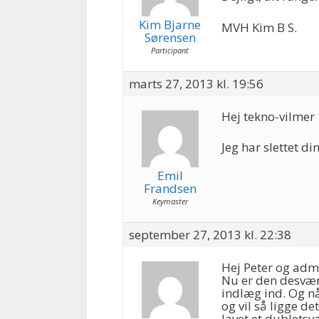
Kim Bjarne
MVH Kim B S.
Sørensen
Participant
marts 27, 2013 kl. 19:56
Hej tekno-vilmer
Jeg har slettet d
Emil
Frandsen
Keymaster
september 27, 2013 kl. 22:38
Hej Peter og adm
Nu er den desvær
indlæg ind. Og nå
og vil så ligge de
lavet et dubletsva