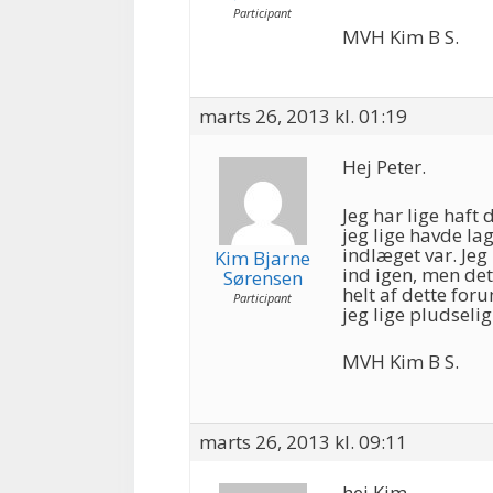
Participant
MVH Kim B S.
marts 26, 2013 kl. 01:19
Hej Peter.
Jeg har lige haft
jeg lige havde lag
indlæget var. Jeg
Kim Bjarne
ind igen, men det 
Sørensen
helt af dette for
Participant
jeg lige pludseli
MVH Kim B S.
marts 26, 2013 kl. 09:11
hej Kim