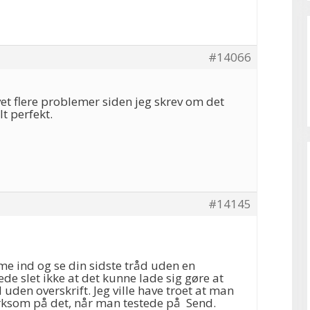
#14066
vet flere problemer siden jeg skrev om det
lt perfekt.
#14145
e ind og se din sidste tråd uden en
oede slet ikke at det kunne lade sig gøre at
 uden overskrift. Jeg ville have troet at man
ksom på det, når man testede på Send.