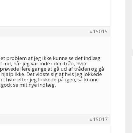
#15015
 det problem at jeg ikke kunne se det indlæg
t ind, når jeg var inde i den tråd, hvor
 prøvede flere gange at gå ud af tråden og gå
hjalp ikke. Det vidste sig at hvis jeg lokkede
um, hvor efter jeg lokkede på igen, så kunne
g godt se mit nye indlæg.
#15017