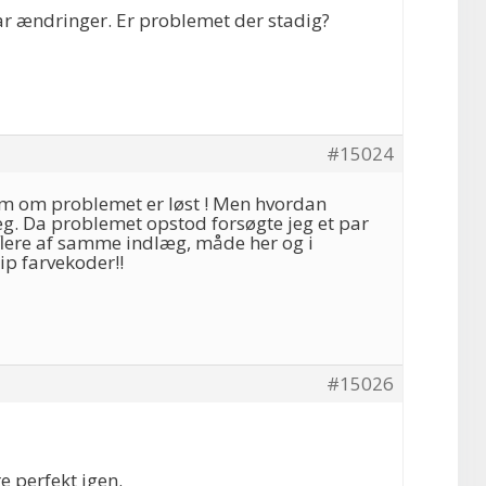
par ændringer. Er problemet der stadig?
#15024
om om problemet er løst ! Men hvordan
æg. Da problemet opstod forsøgte jeg et par
flere af samme indlæg, måde her og i
p farvekoder!!
#15026
re perfekt igen.