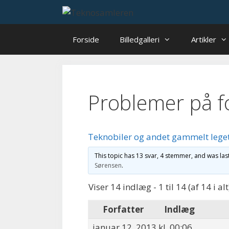
Hop
til
indhold
Forside
Billedgalleri
Artikler
Problemer på f
Teknobiler og andet gammelt lege
This topic has 13 svar, 4 stemmer, and was la
Sørensen
.
Viser 14 indlæg - 1 til 14 (af 14 i alt
Forfatter
Indlæg
januar 12, 2013 kl. 00:06