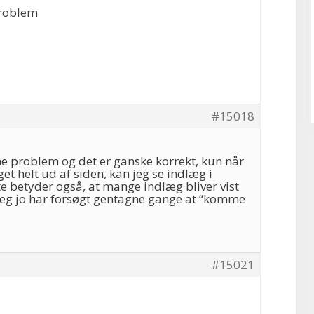
roblem
#15018
e problem og det er ganske korrekt, kun når
et helt ud af siden, kan jeg se indlæg i
e betyder også, at mange indlæg bliver vist
 jeg jo har forsøgt gentagne gange at “komme
#15021