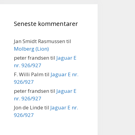
Seneste kommentarer
Jan Smidt Rasmussen
til
Molberg (Lion)
peter frandsen
til
Jaguar E
nr. 926/927
F. Willi Palm
til
Jaguar E nr.
926/927
peter frandsen
til
Jaguar E
nr. 926/927
Jon de Linde
til
Jaguar E nr.
926/927