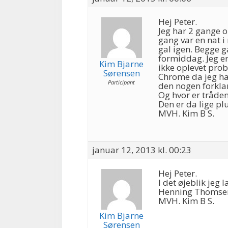
Hej Peter.
Jeg har 2 gange o
gang var en nat i
gal igen. Begge 
formiddag. Jeg e
Kim Bjarne
ikke oplevet pro
Sørensen
Chrome da jeg har
Participant
den nogen forkla
Og hvor er tråde
Den er da lige pl
MVH. Kim B S.
januar 12, 2013 kl. 00:23
Hej Peter.
I det øjeblik jeg
Henning Thomsen
MVH. Kim B S.
Kim Bjarne
Sørensen