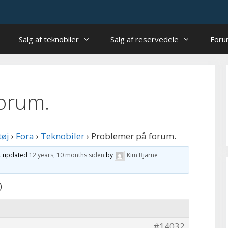
Salg af teknobiler
Salg af reservedele
For
orum.
tøj
›
Fora
›
Teknobiler
›
Problemer på forum.
st updated
12 years, 10 months siden
by
Kim Bjarne
)
#14032