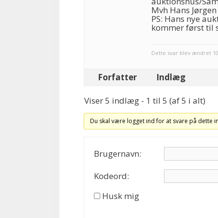
auktionshus/Saml
Mvh Hans Jørgen
PS: Hans nye aukt
kommer først til s
Dette svar blev ændret 10
Forfatter
Indlæg
Viser 5 indlæg - 1 til 5 (af 5 i alt)
Du skal være logget ind for at svare på dette 
Brugernavn:
Kodeord:
Husk mig