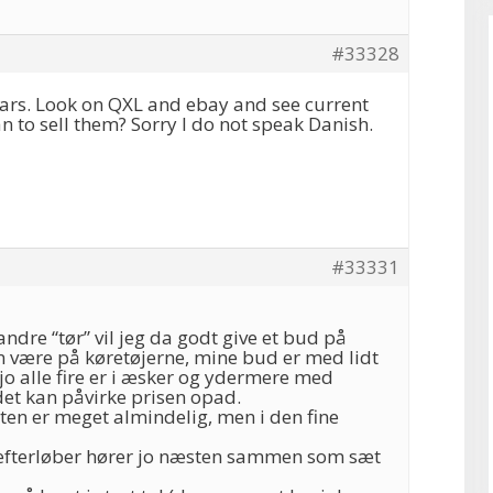
#33328
cars. Look on QXL and ebay and see current
n to sell them? Sorry I do not speak Danish.
#33331
ndre “tør” vil jeg da godt give et bud på
n være på køretøjerne, mine bud er med lidt
jo alle fire er i æsker og ydermere med
det kan påvirke prisen opad.
ten er meget almindelig, men i den fine
 efterløber hører jo næsten sammen som sæt