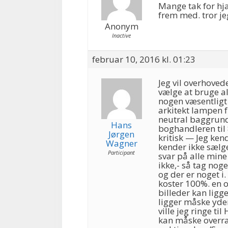
Mange tak for hjæ
frem med. tror je
Anonym
Inactive
februar 10, 2016 kl. 01:23
Jeg vil overhovede
vælge at bruge al
nogen væsentligt 
arkitekt lampen 
neutral baggrund 
Hans
boghandleren til 
Jørgen
kritisk — Jeg ken
Wagner
kender ikke sælge
Participant
svar på alle mine
ikke,- så tag nog
og der er noget i
koster 100%. en 
billeder kan ligge
ligger måske yder
ville jeg ringe t
kan måske overra