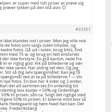
lpen. er super med lidt priser at prøve sig
g prøver lykken på den blå avis 🙂
#33351
t ikke blandes ind i priser. Men jeg ville nok
le de fotos som salgs siden tillader, og
bedre fotos. Gå ud i solen, brug blitz, find
frem med 75 w. og brug en helt ensfarvet
der ikke forstyre. En grå karton, nede fra
8 kr er rigtig god. Kik på billederne og vær
der ikke varen, Har aldrig set den. Og jeg
r. Stil så dig selv spørgsmålet: Kan jeg få
 spørgsmål ved at se på billederne ? — Vis
en nye fotos. En box har 4 sider og 2 ender,
. Kan det alt sammen ses.En ordentlig bil
ordentlig box koster + 50% og Ordentlige
 50% til prisen, sån ca. Solgt det rigtige sted
ligere 50% til prisen. Er bilerne mint box så
il Hans Hedegaard og høre hvad han kan. Det
ske. Frederiksberg