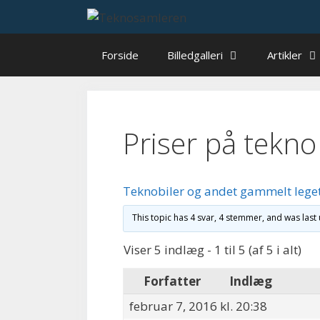
Hop
til
indhold
Forside
Billedgalleri
Artikler
Priser på tekno 
Teknobiler og andet gammelt lege
This topic has 4 svar, 4 stemmer, and was las
Viser 5 indlæg - 1 til 5 (af 5 i alt)
Forfatter
Indlæg
februar 7, 2016 kl. 20:38