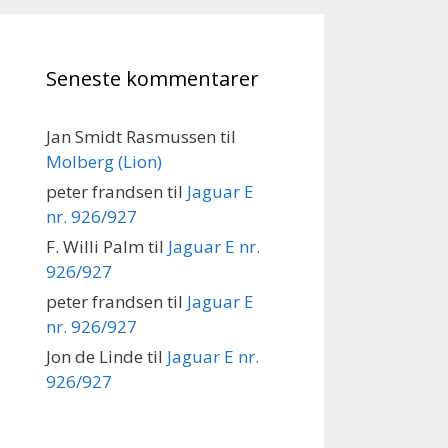
Seneste kommentarer
Jan Smidt Rasmussen
til
Molberg (Lion)
peter frandsen
til
Jaguar E
nr. 926/927
F. Willi Palm
til
Jaguar E nr.
926/927
peter frandsen
til
Jaguar E
nr. 926/927
Jon de Linde
til
Jaguar E nr.
926/927