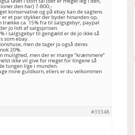
gså lavet i stort tal (der er meget leg i den,
ioner den har) 7-800,-
oget konservative og på ebay kan de sagtens
r er et par stykker der byder hinanden op,
trække ca. 15% fra til salgsgebyr, paypal
er jo lidt af salgsprisen.
% i salgsgebyr til gengæld er de jo ikke så
ds som ebay.
tionshuse, men de tager jo også deres
 nok 20%.
 en mulighed, men der er mange “kræmmere”
helst ikke vil give for meget for tingene så
de tungen lige i munden.
ge mine guldkorn, ellers er du velkommen
#33348