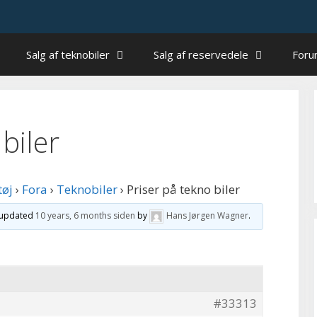
Salg af teknobiler
Salg af reservedele
For
biler
tøj
›
Fora
›
Teknobiler
›
Priser på tekno biler
t updated
10 years, 6 months siden
by
Hans Jørgen Wagner
.
#33313