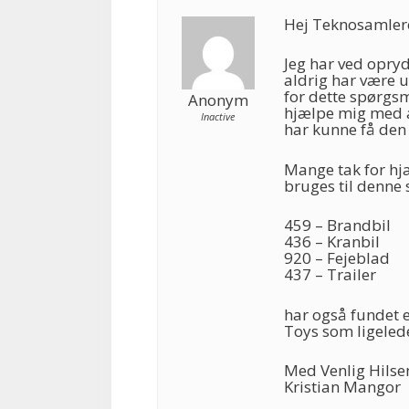
Hej Teknosamler
Jeg har ved opry
aldrig har være u
for dette spørgs
Anonym
hjælpe mig med at
Inactive
har kunne få den 
Mange tak for hj
bruges til denne
459 – Brandbil
436 – Kranbil
920 – Fejeblad
437 – Trailer
har også fundet e
Toys som ligelede
Med Venlig Hilse
Kristian Mangor