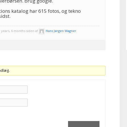
erbørsen. brug google.
ions katalog har 615 fotos, og tekno
idst.
 years, 6 months siden af
Hans Jørgen Wagner
.
indlæg.