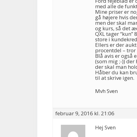
Ford fejeblad er o
med alle de funkt
Mine priser er n
gå højere hvis de
men der skal man 
og kurs, så det æd
QXL tager “kun” 8
store i kundekre
Ellers er der auk
procentdel – tror
Blå avis er også
(som mig ;-)) der 
der skal man hol
Håber du kan bru
til at skrive igen.
Mvh Sven
februar 9, 2016 kl. 21:06
Hej Sven