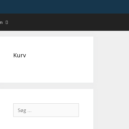
um
Kurv
Søg
efter: