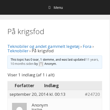
Hop
Menu
til
indhold
På krigsfod
Teknobiler og andet gammelt legetøj
›
Fora
›
Teknobiler
›
På krigsfod
This topic has 0 svar, 1 stemme, and was last updated
11 years,
10 months siden
by
Anonym
.
Viser 1 indlæg (af 1 i alt)
Forfatter
Indlæg
september 20, 2014 kl. 00:13
#24720
Anonym
Inactive