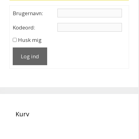
Brugernavn:
Kodeord:
Husk mig
Log ind
Kurv