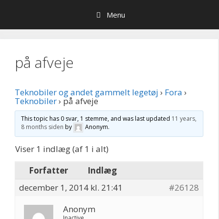
Hop
Menu
til
indhold
på afveje
Teknobiler og andet gammelt legetøj
›
Fora
›
Teknobiler
›
på afveje
This topic has 0 svar, 1 stemme, and was last updated
11 years,
8 months siden
by
Anonym
.
Viser 1 indlæg (af 1 i alt)
Forfatter
Indlæg
december 1, 2014 kl. 21:41
#26128
Anonym
Inactive