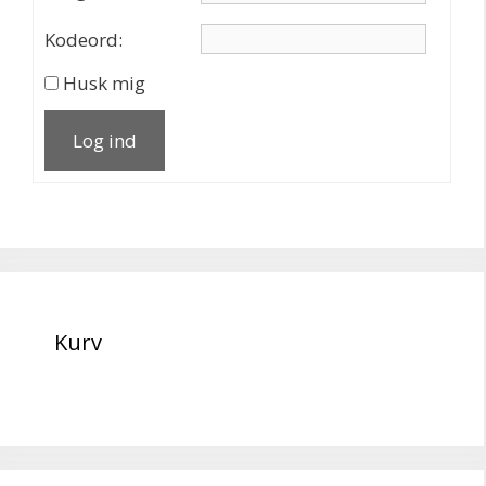
Kodeord:
Husk mig
Log ind
Kurv