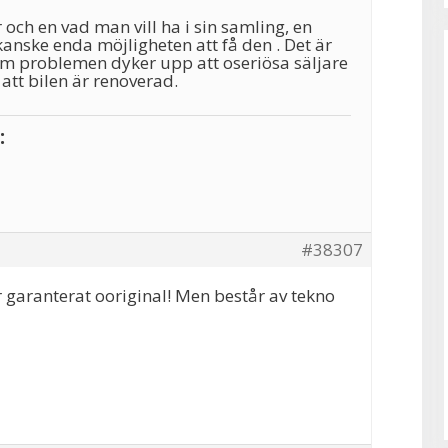
r och en vad man vill ha i sin samling, en
kanske enda möjligheten att få den . Det är
som problemen dyker upp att oseriösa säljare
att bilen är renoverad.
:
#38307
är garanterat ooriginal! Men består av tekno