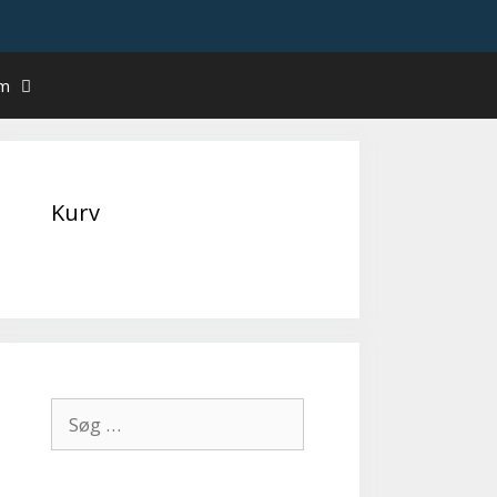
um
Kurv
Søg
efter: