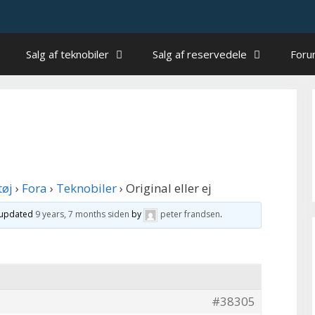
Salg af teknobiler
Salg af reservedele
For
tøj
›
Fora
›
Teknobiler
›
Original eller ej
t updated
9 years, 7 months siden
by
peter frandsen
.
#38305