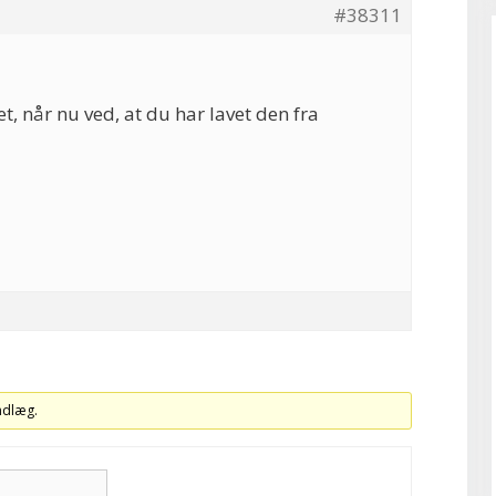
#38311
vet, når nu ved, at du har lavet den fra
indlæg.