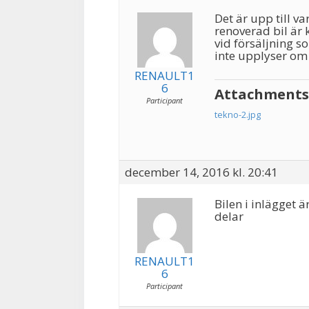
Det är upp till va
renoverad bil är 
vid försäljning 
inte upplyser om 
RENAULT1
6
Attachments
Participant
tekno-2.jpg
december 14, 2016 kl. 20:41
Bilen i inlägget 
delar
RENAULT1
6
Participant