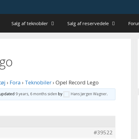
Salg af teknobiler
Salg af reservedele
For
ego
tøj
›
Fora
›
Teknobiler
›
Opel Record Lego
t updated
9 years, 6 months siden
by
Hans Jørgen Wagner
.
#39522