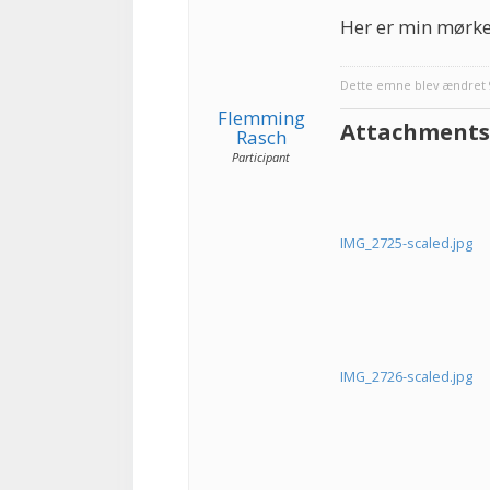
Her er min mørke
Dette emne blev ændret 9
Flemming
Attachments
Rasch
Participant
IMG_2725-scaled.jpg
IMG_2726-scaled.jpg