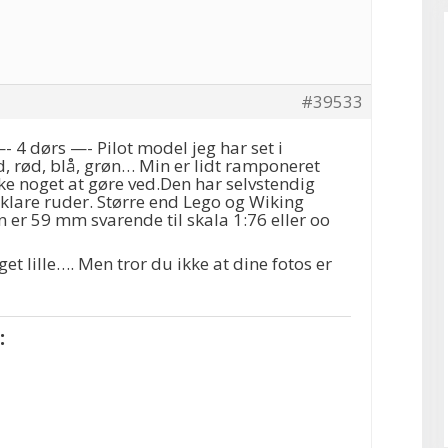
#39533
 4 dørs —- Pilot model jeg har set i
id, rød, blå, grøn… Min er lidt ramponeret
ke noget at gøre ved.Den har selvstendig
klare ruder. Større end Lego og Wiking
er 59 mm svarende til skala 1:76 eller oo
et lille…. Men tror du ikke at dine fotos er
: