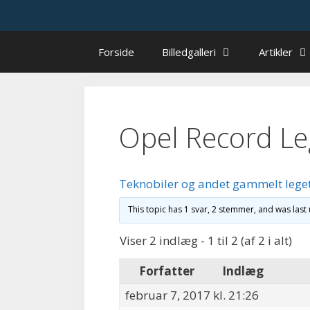
Hop
til
indhold
Forside
Billedgalleri
Artikler
Opel Record L
Teknobiler og andet gammelt lege
This topic has 1 svar, 2 stemmer, and was las
Viser 2 indlæg - 1 til 2 (af 2 i alt)
Forfatter
Indlæg
februar 7, 2017 kl. 21:26