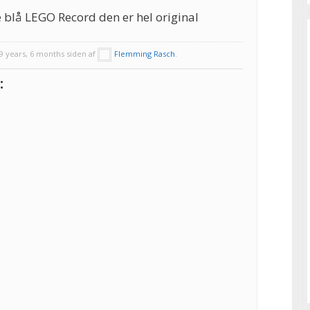
 blå LEGO Record den er hel original
 years, 6 months siden af
Flemming Rasch
.
: