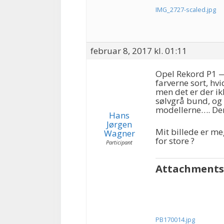
IMG_2727-scaled.jpg
februar 8, 2017 kl. 01:11
Opel Rekord P1 —-
farverne sort, hv
men det er der ik
sølvgrå bund, og 
modellerne…. Den 
Hans
Jørgen
Mit billede er meg
Wagner
for store ?
Participant
Attachments
PB170014.jpg