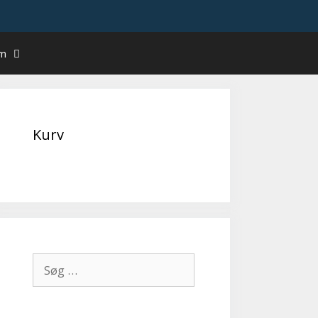
um
Kurv
Søg
efter: