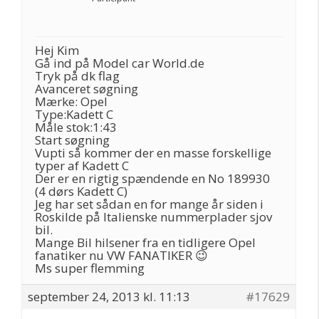
Hej Kim
Gå ind på Model car World.de
Tryk på dk flag
Avanceret søgning
Mærke: Opel
Type:Kadett C
Måle stok:1:43
Start søgning
Vupti så kommer der en masse forskellige
typer af Kadett C
Der er en rigtig spændende en No 189930
(4 dørs Kadett C)
Jeg har set sådan en for mange år siden i
Roskilde på Italienske nummerplader sjov
bil.
Mange Bil hilsener fra en tidligere Opel
fanatiker nu VW FANATIKER 😉
Ms super flemming
september 24, 2013 kl. 11:13
#17629