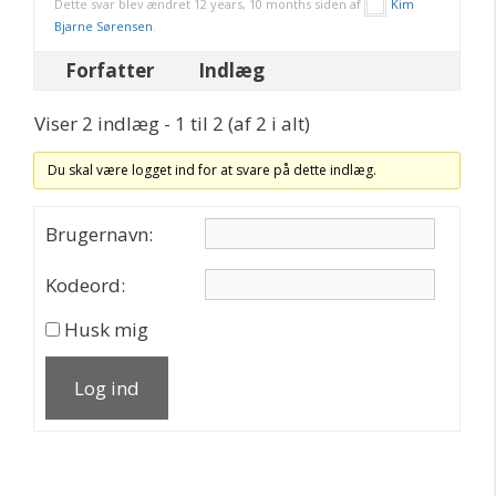
Dette svar blev ændret 12 years, 10 months siden af
Kim
Bjarne Sørensen
.
Forfatter
Indlæg
Viser 2 indlæg - 1 til 2 (af 2 i alt)
Du skal være logget ind for at svare på dette indlæg.
Brugernavn:
Kodeord:
Husk mig
Log ind