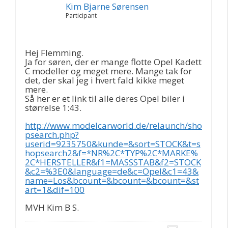
Kim Bjarne Sørensen
Participant
Hej Flemming.
Ja for søren, der er mange flotte Opel Kadett
C modeller og meget mere. Mange tak for
det, der skal jeg i hvert fald kikke meget
mere.
Så her er et link til alle deres Opel biler i
størrelse 1:43.
http://www.modelcarworld.de/relaunch/sho
psearch.php?
userid=9235750&kunde=&sort=STOCK&t=s
hopsearch2&f=*NR%2C*TYP%2C*MARKE%
2C*HERSTELLER&f1=MASSSTAB&f2=STOCK
&c2=%3E0&language=de&c=Opel&c1=43&
name=Los&bcount=&bcount=&bcount=&st
art=1&dif=100
MVH Kim B S.