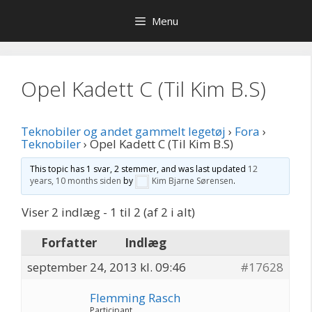
Hop
Menu
til
indhold
Opel Kadett C (Til Kim B.S)
Teknobiler og andet gammelt legetøj
›
Fora
›
Teknobiler
›
Opel Kadett C (Til Kim B.S)
This topic has 1 svar, 2 stemmer, and was last updated
12
years, 10 months siden
by
Kim Bjarne Sørensen
.
Viser 2 indlæg - 1 til 2 (af 2 i alt)
Forfatter
Indlæg
september 24, 2013 kl. 09:46
#17628
Flemming Rasch
Participant