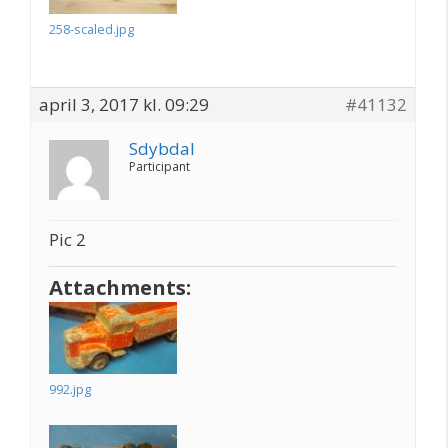
258-scaled.jpg
april 3, 2017 kl. 09:29
#41132
Sdybdal
Participant
Pic 2
Attachments:
992.jpg