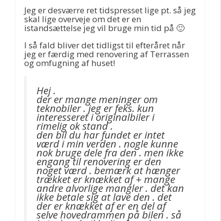
Jeg er desværre ret tidspresset lige pt. så jeg
skal lige overveje om det er en
istandsættelse jeg vil bruge min tid på 🙂
I så fald bliver det tidligst til efteråret når
jeg er færdig med renovering af Terrassen
og omfugning af huset!
Hej .
der er mange meninger om
teknobiler . jeg er feks. kun
interesseret i originalbiler i
rimelig ok stand .
den bil du har fundet er intet
værd i min verden . nogle kunne
nok bruge dele fra den . men ikke
engang til renovering er den
noget værd . bemærk at hænger
trækket er knækket af + mange
andre alvorlige mangler . det kan
ikke betale sig at lave den . det
der er knækket af er en del af
selve hovedrammen på bilen . så