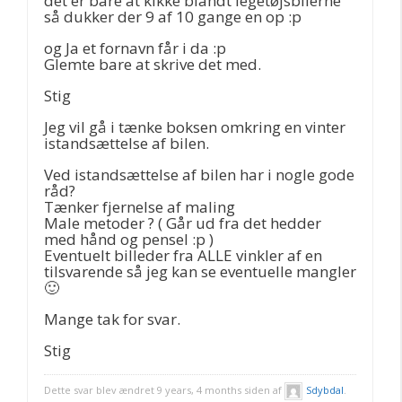
det er bare at kikke blandt legetøjsbilerne
så dukker der 9 af 10 gange en op :p
og Ja et fornavn får i da :p
Glemte bare at skrive det med.
Stig
Jeg vil gå i tænke boksen omkring en vinter
istandsættelse af bilen.
Ved istandsættelse af bilen har i nogle gode
råd?
Tænker fjernelse af maling
Male metoder ? ( Går ud fra det hedder
med hånd og pensel :p )
Eventuelt billeder fra ALLE vinkler af en
tilsvarende så jeg kan se eventuelle mangler
🙂
Mange tak for svar.
Stig
Dette svar blev ændret 9 years, 4 months siden af
Sdybdal
.