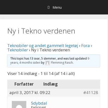
Hop
Menu
til
indhold
Ny i Tekno verdenen
Teknobiler og andet gammelt legetøj
›
Fora
›
Teknobiler
›
Ny i Tekno verdenen
This topic has 13 svar, 5 stemmer, and was last updated
9
years, 4 months siden
by
Flemming Rasch
.
Viser 14 indlæg - 1 til 14 (af 14 i alt)
Forfatter
Indlæg
april 3, 2017 kl. 09:22
#41128
Sdybdal
Participant