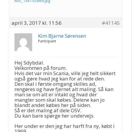
IMG_1381-scaled.jpg
april 3, 2017 kl. 11:56
#41145
Kim Bjarne Sørensen
Participant
Hej Sdybdal.
Velkommen på forum.
Hvis det var min Scania, ville jeg helt sikkert
også gøre hvad jeg kan for at rede den.
Den skal i første omgang skilles ad,
rengøres og have fjernet alt maling. Så kan
man se om alt er intakt og hvad der
mangler som skal købes. Delene kan jo
blandt andet købes her på siden.
Så er det maling af dele OSV.
Du kan bare spørge her undervejs.
Her under er den jeg har harft fra ny, købt i
1969.