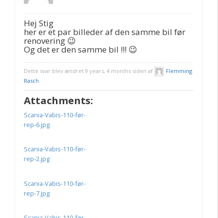
Hej Stig
her er et par billeder af den samme bil før
renovering 😉
Og det er den samme bil !!! 😉
Dette svar blev ændret 9 years, 4 months siden af
Flemming
Rasch
.
Attachments:
Scania-Vabis-110-før-
rep-6.jpg
Scania-Vabis-110-før-
rep-2.jpg
Scania-Vabis-110-før-
rep-7.jpg
Scania-Vabis-110-før-