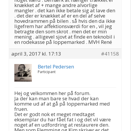
knækket af + mange andre alvorlige
mangler . det kan ikke betale sig at lave den
. det der er knækket af er en del af selve
hovedrammen på bilen . så hvis den da ikke
ligefrem har affektionsværdi for en , vil jeg
betragte den som skrot . men det er min
mening . alligevel sjovt at finde en teknobil i
en rodekasse på loppemarked . MVH René
april 3, 2017 kl. 17:13
#41158
Bertel Pedersen
Participant
Hej og velkommen her på forum.
Ja der kan man bare se hvad der kan
komme ud af at gå på loppemarked med
fruen.
Det er godt nok et meget medtaget
eksemplar du har fået fat i og det vil være
noget af en udfordring at restaurere den.
Men som Flemming og Kim skriver er det