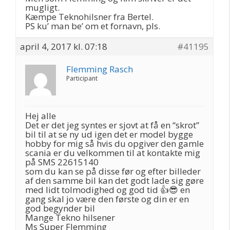
mugligt.
Kæmpe Teknohilsner fra Bertel.
PS ku’ man be’ om et fornavn, pls.
april 4, 2017 kl. 07:18
#41195
Flemming Rasch
Participant
Hej alle
Det er det jeg syntes er sjovt at få en “skrot”
bil til at se ny ud igen det er model bygge
hobby for mig så hvis du opgiver den gamle
scania er du velkommen til at kontakte mig
på SMS 22615140
som du kan se på disse før og efter billeder
af den samme bil kan det godt lade sig gøre
med lidt tolmodighed og god tid 👍😎 en
gang skal jo være den første og din er en
god begynder bil
Mange Tekno hilsener
Ms Super Flemming