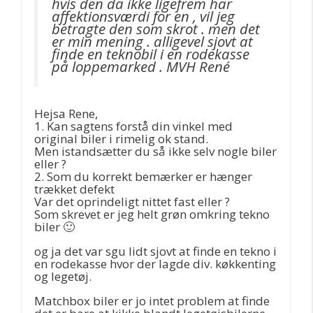
hvis den da ikke ligefrem har
affektionsværdi for en , vil jeg
betragte den som skrot . men det
er min mening . alligevel sjovt at
finde en teknobil i en rodekasse
på loppemarked . MVH René
Hejsa Rene,
1. Kan sagtens forstå din vinkel med
original biler i rimelig ok stand.
Men istandsætter du så ikke selv nogle biler
eller ?
2. Som du korrekt bemærker er hænger
trækket defekt
Var det oprindeligt nittet fast eller ?
Som skrevet er jeg helt grøn omkring tekno
biler 🙂
og ja det var sgu lidt sjovt at finde en tekno i
en rodekasse hvor der lagde div. køkkenting
og legetøj.
Matchbox biler er jo intet problem at finde