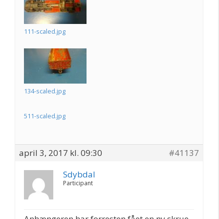
111-scaled.jpg
134-scaled.jpg
511-scaled.jpg
april 3, 2017 kl. 09:30
#41137
Sdybdal
Participant
Anhængeren har forresten fået en ny skrue