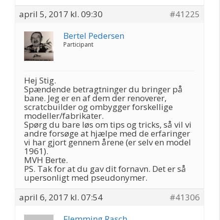
april 5, 2017 kl. 09:30
#41225
Bertel Pedersen
Participant
Hej Stig.
Spændende betragtninger du bringer på
bane. Jeg er en af dem der renoverer,
scratcbuilder og ombygger forskellige
modeller/fabrikater.
Spørg du bare løs om tips og tricks, så vil vi
andre forsøge at hjælpe med de erfaringer
vi har gjort gennem årene (er selv en model
1961).
MVH Berte.
PS. Tak for at du gav dit fornavn. Det er så
upersonligt med pseudonymer.
april 6, 2017 kl. 07:54
#41306
Flemming Rasch