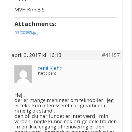
MVH Kim B S.
Attachments:
DSC02895.jpg
april 3, 2017 kl. 16:13
#41157
rené Kjehr
Participant
Hej .
der er mange meninger om teknobiler . jeg
er feks. kun interesseret i originalbiler i
rimelig ok stand .
den bil du har fundet er intet værd i min
verden . nogle kunne nok bruge dele fra den
. men ikke engang til renovering er den
noget værd . bemærk at hænger trækket er