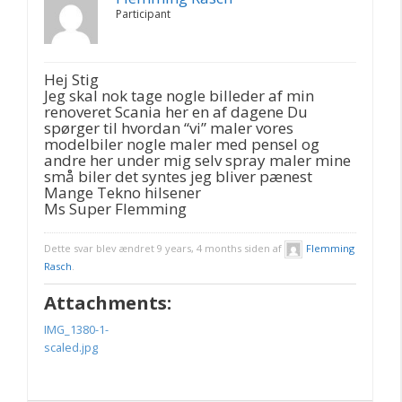
Participant
Hej Stig
Jeg skal nok tage nogle billeder af min
renoveret Scania her en af dagene Du
spørger til hvordan “vi” maler vores
modelbiler nogle maler med pensel og
andre her under mig selv spray maler mine
små biler det syntes jeg bliver pænest
Mange Tekno hilsener
Ms Super Flemming
Dette svar blev ændret 9 years, 4 months siden af
Flemming
Rasch
.
Attachments:
IMG_1380-1-
scaled.jpg