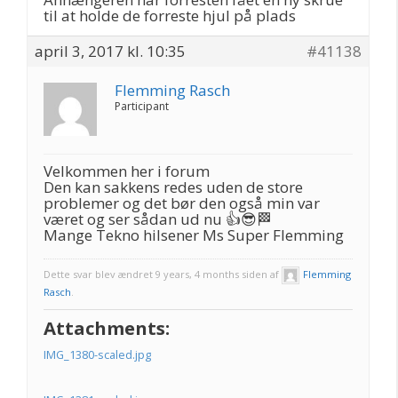
til at holde de forreste hjul på plads
april 3, 2017 kl. 10:35
#41138
Flemming Rasch
Participant
Velkommen her i forum
Den kan sakkens redes uden de store
problemer og det bør den også min var
været og ser sådan ud nu 👍😎🏁
Mange Tekno hilsener Ms Super Flemming
Dette svar blev ændret 9 years, 4 months siden af
Flemming
Rasch
.
Attachments:
IMG_1380-scaled.jpg