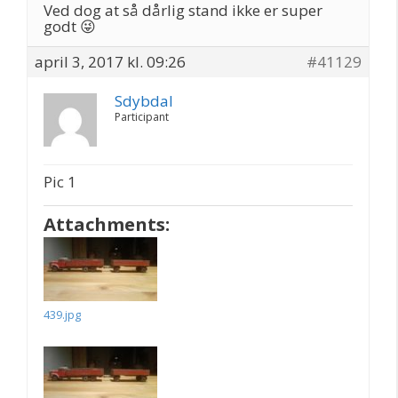
Ved dog at så dårlig stand ikke er super
godt 😜
april 3, 2017 kl. 09:26
#41129
Sdybdal
Participant
Pic 1
Attachments:
439.jpg