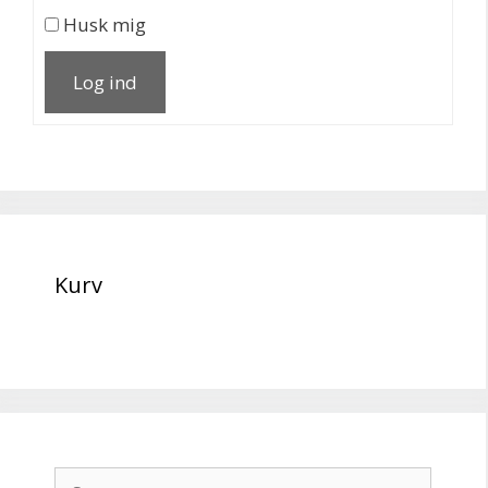
Husk mig
Log ind
Kurv
Søg