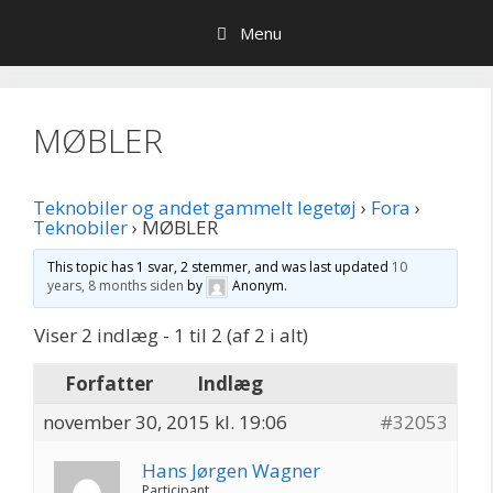
Hop
Menu
til
indhold
MØBLER
Teknobiler og andet gammelt legetøj
›
Fora
›
Teknobiler
›
MØBLER
This topic has 1 svar, 2 stemmer, and was last updated
10
years, 8 months siden
by
Anonym
.
Viser 2 indlæg - 1 til 2 (af 2 i alt)
Forfatter
Indlæg
november 30, 2015 kl. 19:06
#32053
Hans Jørgen Wagner
Participant