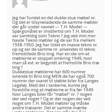
Jeg har fundet en del dukke stue møbel nr.
Og det er tilsyneladende de samme møbler
der går under navnet — T.H. Model —
Spørgsmålet er imidlertid om T.H. Model
var samtidig som Tekno ? Jeg ved min mor
havde Tekno møbler og de var fra mellem
1938-1950. Jeg har listet en masse tekno nr.
op og ser de samme nr. anvendes til tekno
fremstillede Brio ting. Har en ide om at
møblerne er stoppet omkring 1949, hvor
man så evt. er begyndt at fremstille Brio træ
ting ?
Dukkestue møblerne har 600 numrer
svrende til Brio ting MEN de har også 700
numrer der svaret til støbte biler fra Langes
Legetøj. Med det i tankerne, kunne jeg
forestille mig at møblerne er fra før 1949
hvor Langes biler får “møbel” nr. ? nogen
der ved noget ? Og er der nogen der ved
noget om T.H. Model møbler og måske
andre trævarer. Det er samme mærke