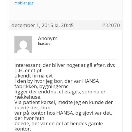
møbler.jpg
december 1, 2015 kl. 20:45
#32070
Anonym
Inactive
interessant, der bliver noget at gå efter, dvs
T.H. er et pt
ukendt firma evt
I den by hvor jeg bor, der var HANSA
fabrikken, bygningerne
ligger der enddnu, et etages, som nu er
rækkehuse.
Via patient kørsel, mødte jeg en kunde der
boede der,-hun
var på kontor hos HANSA, og sjovt var det,
der hvor hun
boede, det var en del af hendes gamle
kontor.