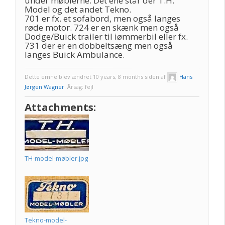
under møblerne. Det ene står der T.H.
Model og det andet Tekno.
701 er fx. et sofabord, men også langes
røde motor. 724 er en skænk men også
Dodge/Buick trailer til iømmerbil eller fx.
731 der er en dobbeltsæng men også
langes Buick Ambulance.
Dette emne blev ændret 10 years, 8 months siden af
Hans
Jørgen Wagner
. Årsag: fejl
Attachments:
TH-model-møbler.jpg
Tekno-model-