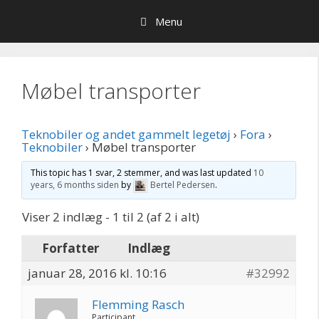
Hop
Menu
til
indhold
Møbel transporter
Teknobiler og andet gammelt legetøj
›
Fora
›
Teknobiler
›
Møbel transporter
This topic has 1 svar, 2 stemmer, and was last updated
10
years, 6 months siden
by
Bertel Pedersen
.
Viser 2 indlæg - 1 til 2 (af 2 i alt)
Forfatter
Indlæg
januar 28, 2016 kl. 10:16
#32992
Flemming Rasch
Participant