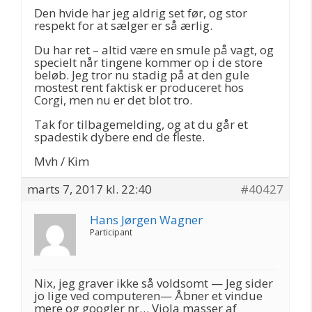
Den hvide har jeg aldrig set før, og stor
respekt for at sælger er så ærlig.
Du har ret – altid være en smule på vagt, og
specielt når tingene kommer op i de store
beløb. Jeg tror nu stadig på at den gule
mostest rent faktisk er produceret hos
Corgi, men nu er det blot tro.
Tak for tilbagemelding, og at du går et
spadestik dybere end de fleste.
Mvh / Kim
marts 7, 2017 kl. 22:40
#40427
Hans Jørgen Wagner
Participant
Nix, jeg graver ikke så voldsomt — Jeg sider
jo lige ved computeren— Åbner et vindue
mere og googler nr… Viola masser af