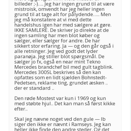
billeder ;-)…. Jeg har ingen grund til at være
mistroisk, omvendt har jeg heller ingen
grund til at tage alt for pålydende….. Men
jeg må konstatere at vi med dette
handelshus igen har med sælgere at gøre.
IKKE SAMLERE. De skriver jo direkte at de
ingen samling har men blot køber og
sælger, eller sælger for andre. De har
sikkert stor erfaring. Ja — og den går også i
alle retninger. Jeg ved godt det lyder
paranøja. Jeg stiller blot spørgsmål. De
sælger jo fx, også en near mint Tekno
Mercedes brandchef bil med gult tagblink.
Mercedes 300SL beskrives så den kan
opfattes som en lidt sjælden Bohnstedt-
Pedetsen, reklame ting, grundet æsken ..
der er standard ..
Den røde Mostest var kun i 1969 og kun
med støbte hjul.. Det kan man så først kikke
efter..
Skal jeg nævne noget ved den gule — Ib
siger den ikke er nævnt i Ramseys. Jeg kan
heller ikke finde den andre steder. Og det