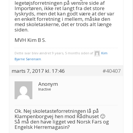
legetøjsforretningen på venstre side af
Importøren, ikke ret langt fra det store
lyskryds, men det kan godt være at der var
en enkelt forretning i mellem, måske den
med skoletaskerne, det er trods alt længe
siden.
MVH Kim B S.
Dette svar blev ændret 9 years, 5 months siden af
Kim
Bjarne Sørensen
.
marts 7, 2017 kl. 17:46
#40407
Anonym
Inactive
Ok. Nej skoletasteforretningen lå på
Klampenborgvej hen mod Rådhuset 🙂
Så må den have ligget ved Norsk Fars og
Engelsk Herremagasin?