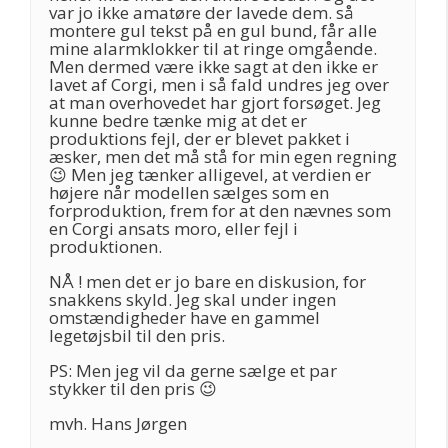
var jo ikke amatøre der lavede dem. så
montere gul tekst på en gul bund, får alle
mine alarmklokker til at ringe omgående.
Men dermed være ikke sagt at den ikke er
lavet af Corgi, men i så fald undres jeg over
at man overhovedet har gjort forsøget. Jeg
kunne bedre tænke mig at det er
produktions fejl, der er blevet pakket i
æsker, men det må stå for min egen regning
😉 Men jeg tænker alligevel, at verdien er
højere når modellen sælges som en
forproduktion, frem for at den nævnes som
en Corgi ansats moro, eller fejl i
produktionen.
NÅ ! men det er jo bare en diskusion, for
snakkens skyld. Jeg skal under ingen
omstændigheder have en gammel
legetøjsbil til den pris.
PS: Men jeg vil da gerne sælge et par
stykker til den pris 😉
mvh. Hans Jørgen