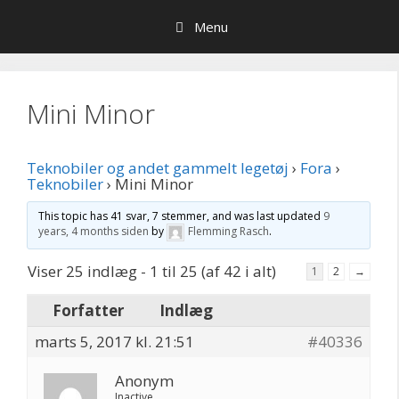
Hop
Menu
til
indhold
Mini Minor
Teknobiler og andet gammelt legetøj
›
Fora
›
Teknobiler
›
Mini Minor
This topic has 41 svar, 7 stemmer, and was last updated
9
years, 4 months siden
by
Flemming Rasch
.
Viser 25 indlæg - 1 til 25 (af 42 i alt)
1
2
→
Forfatter
Indlæg
marts 5, 2017 kl. 21:51
#40336
Anonym
Inactive