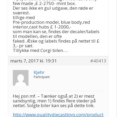
few made ,£ 2-2750- mint box.
Der ses ikke en gul udgave, den røde er
sværest.
tillige med
Pre-production model, blue body,red
interior,cast hubs £ 1-2000,-
som man kan se, findes der decaler/labels
til modellen, den er ofte
faked. Æske og labels findes på nettet til £
3,- pr sæt.
Tillykke med Corgi bilen….
marts 7, 2017 kl. 19:31
#40413
Kjehr
Participant
Hej psn mf. – Tænker også at 2) er mest
sandsynlig, men 1) findes flere steder på
nettet. Solgte biler kan ses på dette link.
http://www.qualitydiecasttoys.com/product