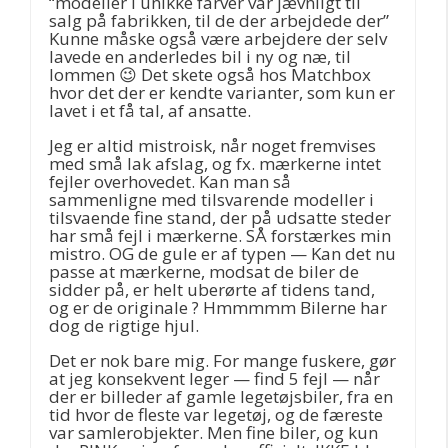
“modeller i unikke farver var jævnligt til
salg på fabrikken, til de der arbejdede der”
Kunne måske også være arbejdere der selv
lavede en anderledes bil i ny og næ, til
lommen 😉 Det skete også hos Matchbox
hvor det der er kendte varianter, som kun er
lavet i et få tal, af ansatte.
Jeg er altid mistroisk, når noget fremvises
med små lak afslag, og fx. mærkerne intet
fejler overhovedet. Kan man så
sammenligne med tilsvarende modeller i
tilsvaende fine stand, der på udsatte steder
har små fejl i mærkerne. SÅ forstærkes min
mistro. OG de gule er af typen — Kan det nu
passe at mærkerne, modsat de biler de
sidder på, er helt uberørte af tidens tand,
og er de originale ? Hmmmmm Bilerne har
dog de rigtige hjul.
Det er nok bare mig. For mange fuskere, gør
at jeg konsekvent leger — find 5 fejl — når
der er billeder af gamle legetøjsbiler, fra en
tid hvor de fleste var legetøj, og de færeste
var samlerobjekter. Men fine biler, og kun