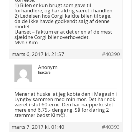
1) Bilen er kun brugt som gave til
forhandlere, og har aldrig været i handlen.
2) Ledelsen hos Corgi kaldte bilen tilbage,
da de ikke havde godkendt salg af denne
model.
Uanset – faktum er at det er en af de mest
sjældne Corgi biler overhovedet.
Mvh / Kim
marts 6, 2017 kl. 21:57
#40390
Anonym
Inactive
Mener at huske, at jeg købte den i Magasin i
Lyngby sammen med min mor. Det har nok
været i slut 60-erne. Den har næppe kostet
mere end 6,75,- dengang. Så forklaring 2
stemmer bedst Kim😊.
marts 7, 2017 kl. 01:40
#40393