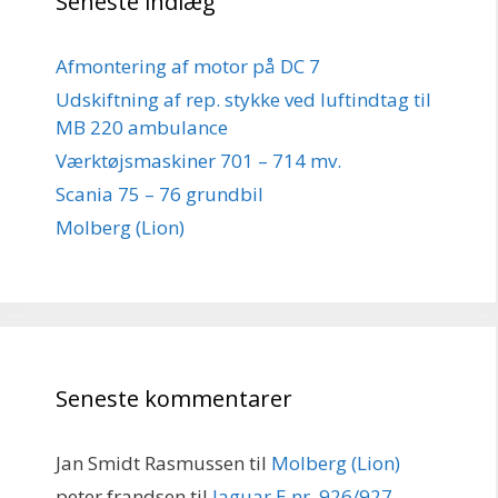
Seneste indlæg
Afmontering af motor på DC 7
Udskiftning af rep. stykke ved luftindtag til
MB 220 ambulance
Værktøjsmaskiner 701 – 714 mv.
Scania 75 – 76 grundbil
Molberg (Lion)
Seneste kommentarer
Jan Smidt Rasmussen
til
Molberg (Lion)
peter frandsen
til
Jaguar E nr. 926/927