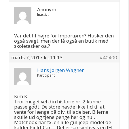
Anonym
Inactive
Var det til højre for Importøren? Husker den
også svagt, men der lå også en butik med
skoletasker oa.?
marts 7, 2017 kl. 11:13
#40400
Hans Jørgen Wagner
Participant
Kim K.
Tror meget vel din historie nr. 2 kunne
passe godt. De store havde ikke tid til at
vente for længe på div. tilladelser. Bilerne
skulle ud og tjene penge her og nu….
Matchbox har fx. en lille gul jeep model de
kalder Field-Car— Det er sansynligvis en IH-