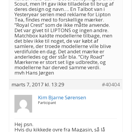
Scout, men IH gav ikke tilladelse til brug af
deres design og navn…. En Talbot van i
Yesteryear serien med reklame for Lipton
Tea, findes med to forskellige mærker.
“Royal Crest” som de ikke måtte anvende.
Det var givet til LIPTONS og ingen andre.
Matchbox kaldte modellerne tilbage, men
det blev ikke til noget, de var købt af
samlere, der troede modellerne ville blive
verdifulde en dag. Det andet mærke er
anderledes og der står bla. “City Road”
Mærkerne er stort set lige udbredte, og
modellerne har derved samme verdi.
mvh Hans Jørgen
marts 7, 2017 kl. 13:29
#40404
Kim Bjarne Sørensen
Participant
Hej psn.
Hvis du kikkede ovre fra Magasin, så lå