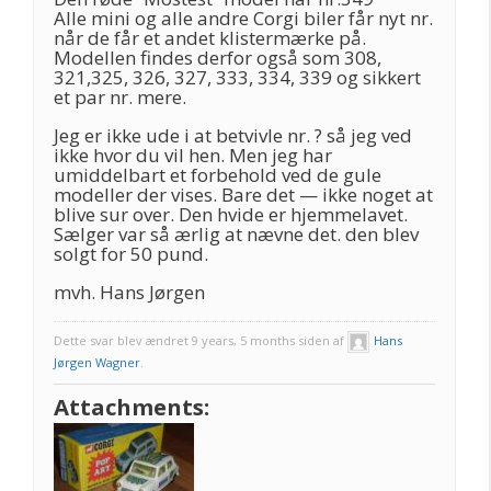
Alle mini og alle andre Corgi biler får nyt nr.
når de får et andet klistermærke på.
Modellen findes derfor også som 308,
321,325, 326, 327, 333, 334, 339 og sikkert
et par nr. mere.
Jeg er ikke ude i at betvivle nr. ? så jeg ved
ikke hvor du vil hen. Men jeg har
umiddelbart et forbehold ved de gule
modeller der vises. Bare det — ikke noget at
blive sur over. Den hvide er hjemmelavet.
Sælger var så ærlig at nævne det. den blev
solgt for 50 pund.
mvh. Hans Jørgen
Dette svar blev ændret 9 years, 5 months siden af
Hans
Jørgen Wagner
.
Attachments: