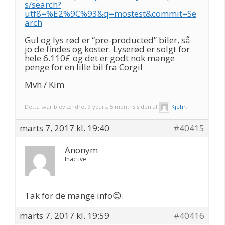
s/search?
utf8=%E2%9C%93&q=mostest&commit=Se
arch
Gul og lys rød er “pre-producted” biler, så
jo de findes og koster. Lyserød er solgt for
hele 6.110£ og det er godt nok mange
penge for en lille bil fra Corgi!
Mvh / Kim
Dette svar blev ændret 9 years, 5 months siden af
Kjehr
.
marts 7, 2017 kl. 19:40
#40415
Anonym
Inactive
Tak for de mange info😊.
marts 7, 2017 kl. 19:59
#40416