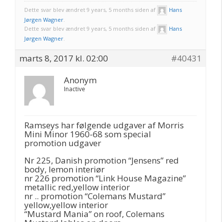
Dette svar blev ændret 9 years, 5 months siden af
Hans
Jørgen Wagner
.
Dette svar blev ændret 9 years, 5 months siden af
Hans
Jørgen Wagner
.
marts 8, 2017 kl. 02:00
#40431
Anonym
Inactive
Ramseys har følgende udgaver af Morris
Mini Minor 1960-68 som special
promotion udgaver
Nr 225, Danish promotion “Jensens” red
body, lemon interiør
nr 226 promotion “Link House Magazine”
metallic red,yellow interior
nr .. promotion “Colemans Mustard”
yellow,yellow interior
“Mustard Mania” on roof, Colemans