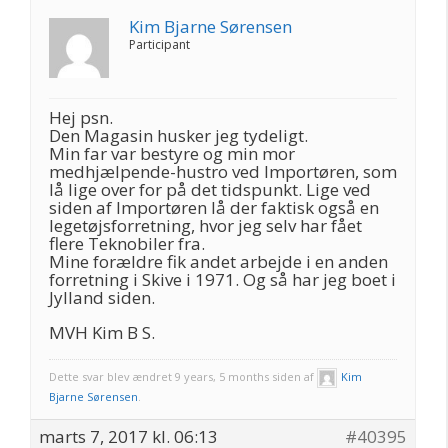
Kim Bjarne Sørensen
Participant
Hej psn.
Den Magasin husker jeg tydeligt.
Min far var bestyre og min mor
medhjælpende-hustro ved Importøren, som
lå lige over for på det tidspunkt. Lige ved
siden af Importøren lå der faktisk også en
legetøjsforretning, hvor jeg selv har fået
flere Teknobiler fra.
Mine forældre fik andet arbejde i en anden
forretning i Skive i 1971. Og så har jeg boet i
Jylland siden.
MVH Kim B S.
Dette svar blev ændret 9 years, 5 months siden af
Kim
Bjarne Sørensen
.
marts 7, 2017 kl. 06:13
#40395