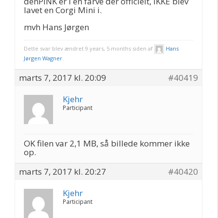
denPINK er i en farve der officielt, IKKE blev
lavet en Corgi Mini i.
mvh Hans Jørgen
Dette svar blev ændret 9 years, 5 months siden af
Hans
Jørgen Wagner
.
marts 7, 2017 kl. 20:09
#40419
Kjehr
Participant
OK filen var 2,1 MB, så billede kommer ikke
op.
marts 7, 2017 kl. 20:27
#40420
Kjehr
Participant