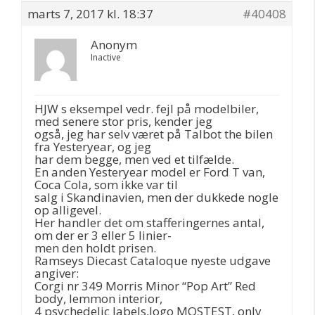
marts 7, 2017 kl. 18:37
#40408
Anonym
Inactive
HJW s eksempel vedr. fejl på modelbiler,
med senere stor pris, kender jeg
også, jeg har selv været på Talbot the bilen
fra Yesteryear, og jeg
har dem begge, men ved et tilfælde.
En anden Yesteryear model er Ford T van,
Coca Cola, som ikke var til
salg i Skandinavien, men der dukkede nogle
op alligevel.
Her handler det om stafferingernes antal,
om der er 3 eller 5 linier-
men den holdt prisen.
Ramseys Diecast Cataloque nyeste udgave
angiver:
Corgi nr 349 Morris Minor “Pop Art” Red
body, lemmon interior,
4 psychedelic labels,logo MOSTEST, only