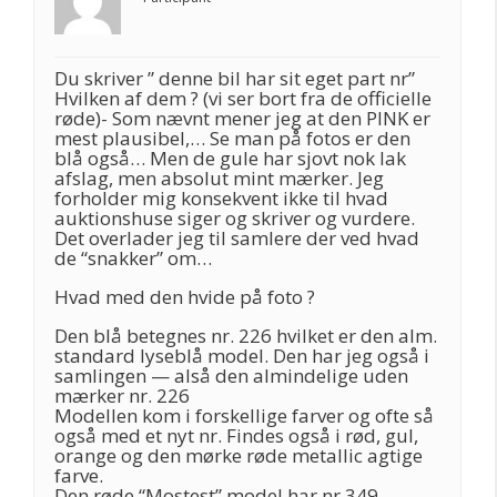
Du skriver ” denne bil har sit eget part nr”
Hvilken af dem ? (vi ser bort fra de officielle
røde)- Som nævnt mener jeg at den PINK er
mest plausibel,… Se man på fotos er den
blå også… Men de gule har sjovt nok lak
afslag, men absolut mint mærker. Jeg
forholder mig konsekvent ikke til hvad
auktionshuse siger og skriver og vurdere.
Det overlader jeg til samlere der ved hvad
de “snakker” om…
Hvad med den hvide på foto ?
Den blå betegnes nr. 226 hvilket er den alm.
standard lyseblå model. Den har jeg også i
samlingen — alså den almindelige uden
mærker nr. 226
Modellen kom i forskellige farver og ofte så
også med et nyt nr. Findes også i rød, gul,
orange og den mørke røde metallic agtige
farve.
Den røde “Mostest” model har nr.349