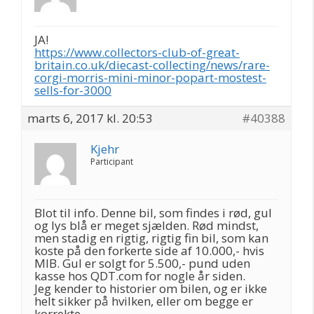
JA!
https://www.collectors-club-of-great-
britain.co.uk/diecast-collecting/news/rare-
corgi-morris-mini-minor-popart-mostest-
sells-for-3000
marts 6, 2017 kl. 20:53
#40388
Kjehr
Participant
Blot til info. Denne bil, som findes i rød, gul
og lys blå er meget sjælden. Rød mindst,
men stadig en rigtig, rigtig fin bil, som kan
koste på den forkerte side af 10.000,- hvis
MIB. Gul er solgt for 5.500,- pund uden
kasse hos QDT.com for nogle år siden.
Jeg kender to historier om bilen, og er ikke
helt sikker på hvilken, eller om begge er
korrekte.