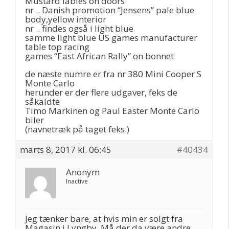
Mustard lables on doors
nr .. Danish promotion “Jensens” pale blue
body,yellow interior
nr .. findes også i light blue
samme light blue US games manufacturer
table top racing
games “East African Rally” on bonnet
de næste numre er fra nr 380 Mini Cooper S
Monte Carlo
herunder er der flere udgaver, feks de
såkaldte
Timo Markinen og Paul Easter Monte Carlo
biler
(navnetræk på taget feks.)
marts 8, 2017 kl. 06:45
#40434
Anonym
Inactive
Jeg tænker bare, at hvis min er solgt fra
Magasin i Lyngby. Må der da være andre,