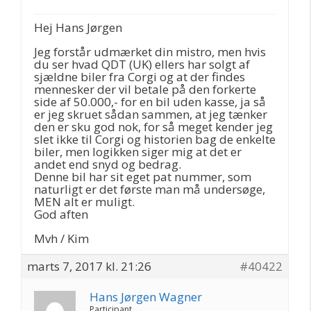
Hej Hans Jørgen
Jeg forstår udmærket din mistro, men hvis
du ser hvad QDT (UK) ellers har solgt af
sjældne biler fra Corgi og at der findes
mennesker der vil betale på den forkerte
side af 50.000,- for en bil uden kasse, ja så
er jeg skruet sådan sammen, at jeg tænker
den er sku god nok, for så meget kender jeg
slet ikke til Corgi og historien bag de enkelte
biler, men logikken siger mig at det er
andet end snyd og bedrag.
Denne bil har sit eget pat nummer, som
naturligt er det første man må undersøge,
MEN alt er muligt.
God aften
Mvh / Kim
marts 7, 2017 kl. 21:26
#40422
Hans Jørgen Wagner
Participant