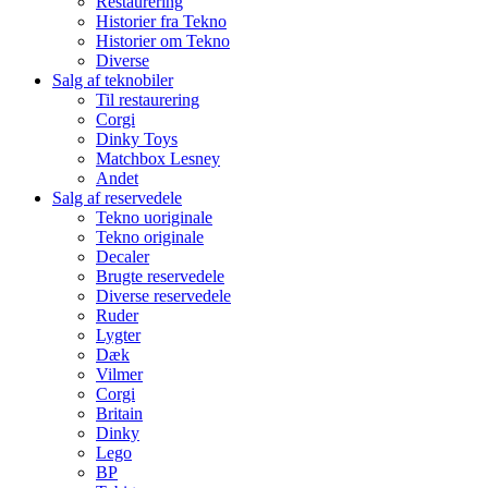
Restaurering
Historier fra Tekno
Historier om Tekno
Diverse
Salg af teknobiler
Til restaurering
Corgi
Dinky Toys
Matchbox Lesney
Andet
Salg af reservedele
Tekno uoriginale
Tekno originale
Decaler
Brugte reservedele
Diverse reservedele
Ruder
Lygter
Dæk
Vilmer
Corgi
Britain
Dinky
Lego
BP