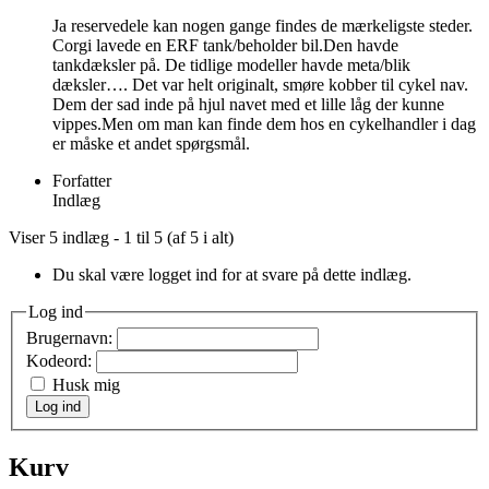
Ja reservedele kan nogen gange findes de mærkeligste steder.
Corgi lavede en ERF tank/beholder bil.Den havde
tankdæksler på. De tidlige modeller havde meta/blik
dæksler…. Det var helt originalt, smøre kobber til cykel nav.
Dem der sad inde på hjul navet med et lille låg der kunne
vippes.Men om man kan finde dem hos en cykelhandler i dag
er måske et andet spørgsmål.
Forfatter
Indlæg
Viser 5 indlæg - 1 til 5 (af 5 i alt)
Du skal være logget ind for at svare på dette indlæg.
Log ind
Brugernavn:
Kodeord:
Husk mig
Log ind
Kurv