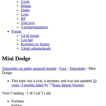
Corgi
Britain
Dinky
Lego
BP
Tobi toys
Værktøjsmaskiner
Forum
Gå til forum
Log ind
Registrer ny bruger
Glemt adgangskode
Mini Dodge
Teknobiler og andet gammelt legetøj
›
Fora
›
Teknobiler
›
Mini
Dodge
This topic has 4 svar, 4 stemmer, and was last updated
10
years, 3 months siden
by
Hans Jørgen Wagner
.
Viser 5 indlæg - 1 til 5 (af 5 i alt)
Forfatter
Indlæg