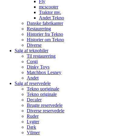
Fly
mcscooter
Traktor mv.
Andet Tekno
Danske fabrikanter
Restaurering
Historier fra Tekno
Historier om Tekno
Diverse
Salg af teknobiler
Til restaurering
Corgi
Dinky Toys
Matchbox Lesney
Andet
Salg af reservedele
Tekno uoriginale
Tekno originale
Decaler
Brugte reservedele
Diverse reservedele
Ruder
Lygter
Dæk
Vilmer