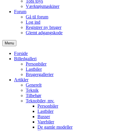
Tobi toys
Værktøjsmaskiner
Forum
Gå til forum
Log ind
Registrer ny bruger
Glemt adgangskode
Menu
Forside
Billedgalleri
Personbiler
Lastbiler
Brugergallerier
Artikler
Generelt
Teknik
Tilbehør
Teknobiler, mv.
Personbiler
Lastbiler
Busser
Varebiler
De gamle modeller