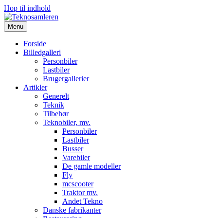
Hop til indhold
Menu
Forside
Billedgalleri
Personbiler
Lastbiler
Brugergallerier
Artikler
Generelt
Teknik
Tilbehør
Teknobiler, mv.
Personbiler
Lastbiler
Busser
Varebiler
De gamle modeller
Fly
mcscooter
Traktor mv.
Andet Tekno
Danske fabrikanter