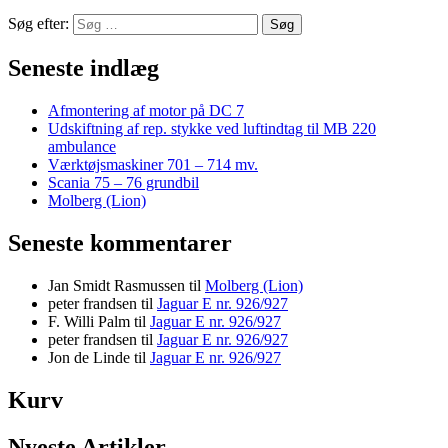
Søg efter:
Seneste indlæg
Afmontering af motor på DC 7
Udskiftning af rep. stykke ved luftindtag til MB 220
ambulance
Værktøjsmaskiner 701 – 714 mv.
Scania 75 – 76 grundbil
Molberg (Lion)
Seneste kommentarer
Jan Smidt Rasmussen
til
Molberg (Lion)
peter frandsen
til
Jaguar E nr. 926/927
F. Willi Palm
til
Jaguar E nr. 926/927
peter frandsen
til
Jaguar E nr. 926/927
Jon de Linde
til
Jaguar E nr. 926/927
Kurv
Nyeste Artikler