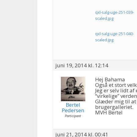
qxl-salg-uge-251-039-
scaled.jpg
qxl-salg-uge-251-040-
scaled.jpg
juni 19, 2014 kl. 12:14
Hej Bahama
Også et stort vel
Jeg er selv lidt a
“virkelige” verden
Glæder mig til at 
Bertel
brugergalleriet.
Pedersen
MVH Bertel
Participant
juni 21, 2014 kl. 00:41