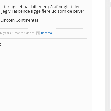
ider lige et par billeder på af nogle biler
 jeg vil løbende ligge flere ud som de bliver
Lincoln Continental
2 years, 1 month siden af
Bahama
.
: