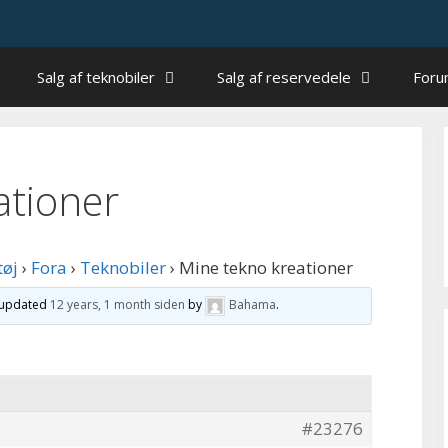
Salg af teknobiler
Salg af reservedele
For
ationer
tøj
›
Fora
›
Teknobiler
›
Mine tekno kreationer
t updated
12 years, 1 month siden
by
Bahama
.
#23276