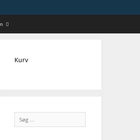
um
Kurv
Søg
efter: