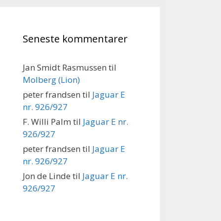
Seneste kommentarer
Jan Smidt Rasmussen
til
Molberg (Lion)
peter frandsen
til
Jaguar E
nr. 926/927
F. Willi Palm
til
Jaguar E nr.
926/927
peter frandsen
til
Jaguar E
nr. 926/927
Jon de Linde
til
Jaguar E nr.
926/927