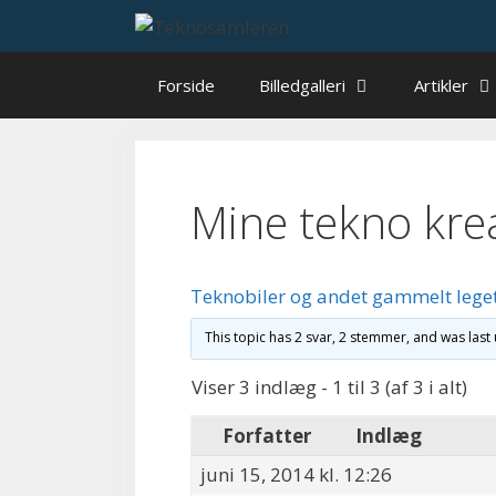
Hop
til
indhold
Forside
Billedgalleri
Artikler
Mine tekno kre
Teknobiler og andet gammelt lege
This topic has 2 svar, 2 stemmer, and was las
Viser 3 indlæg - 1 til 3 (af 3 i alt)
Forfatter
Indlæg
juni 15, 2014 kl. 12:26