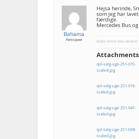
Hejsa herinde, Sm
som jeg har lavet,
færdige.
Mercedes Bus og 
Bahama
Participant
Dette emne blev ændret 1
Attachments
qxl-salg-uge-251-015-
scaled.jpg
qxl-salg-uge-251-016-
scaled.jpg
qxl-salg-uge-251-041-
scaled.jpg
qxl-salg-uge-251-038-
scaled.jpg