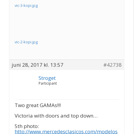
vic-3-kopi.jpg
vic-2-kopi.jpg
juni 28, 2017 kl. 13:57
#42738
Stroget
Participant
Two great GAMAs!!!
Victoria with doors and top down…
5th photo:
http://www.mercedesclasicos.com/modelos