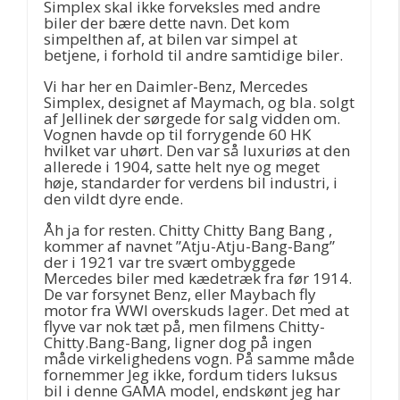
Simplex skal ikke forveksles med andre
biler der bære dette navn. Det kom
simpelthen af, at bilen var simpel at
betjene, i forhold til andre samtidige biler.
Vi har her en Daimler-Benz, Mercedes
Simplex, designet af Maymach, og bla. solgt
af Jellinek der sørgede for salg vidden om.
Vognen havde op til forrygende 60 HK
hvilket var uhørt. Den var så luxuriøs at den
allerede i 1904, satte helt nye og meget
høje, standarder for verdens bil industri, i
den vildt dyre ende.
Åh ja for resten. Chitty Chitty Bang Bang ,
kommer af navnet ”Atju-Atju-Bang-Bang”
der i 1921 var tre svært ombyggede
Mercedes biler med kædetræk fra før 1914.
De var forsynet Benz, eller Maybach fly
motor fra WWI overskuds lager. Det med at
flyve var nok tæt på, men filmens Chitty-
Chitty.Bang-Bang, ligner dog på ingen
måde virkelighedens vogn. På samme måde
fornemmer Jeg ikke, fordum tiders luksus
bil i denne GAMA model, endskønt jeg har