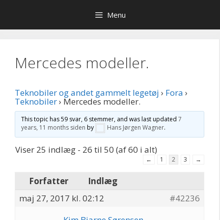
Hop
Menu
til
indhold
Mercedes modeller.
Teknobiler og andet gammelt legetøj
›
Fora
›
Teknobiler
›
Mercedes modeller.
This topic has 59 svar, 6 stemmer, and was last updated
7
years, 11 months siden
by
Hans Jørgen Wagner
.
Viser 25 indlæg - 26 til 50 (af 60 i alt)
←
1
2
3
→
Forfatter
Indlæg
maj 27, 2017 kl. 02:12
#42236
Kim Bjarne Sørensen