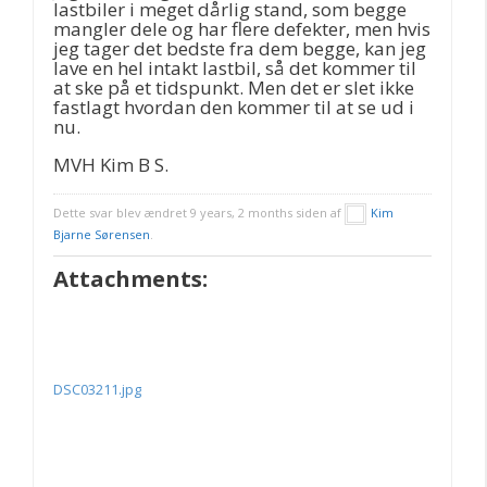
lastbiler i meget dårlig stand, som begge
mangler dele og har flere defekter, men hvis
jeg tager det bedste fra dem begge, kan jeg
lave en hel intakt lastbil, så det kommer til
at ske på et tidspunkt. Men det er slet ikke
fastlagt hvordan den kommer til at se ud i
nu.
MVH Kim B S.
Dette svar blev ændret 9 years, 2 months siden af
Kim
Bjarne Sørensen
.
Attachments:
DSC03211.jpg