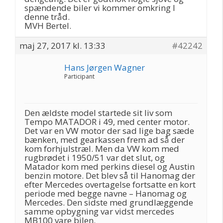
spændende biler vi kommer omkring I
denne tråd.
MVH Bertel.
maj 27, 2017 kl. 13:33
#42242
Hans Jørgen Wagner
Participant
Den ældste model startede sit liv som
Tempo MATADOR i 49, med center motor.
Det var en VW motor der sad lige bag sæde
bænken, med gearkassen frem ad så der
kom forhjulstræl. Men da VW kom med
rugbrødet i 1950/51 var det slut, og
Matador kom med perkins diesel og Austin
benzin motore. Det blev så til Hanomag der
efter Mercedes overtagelse fortsatte en kort
periode med begge navne – Hanomag og
Mercedes. Den sidste med grundlæggende
samme opbygning var vidst mercedes
MB100 vare bilen.