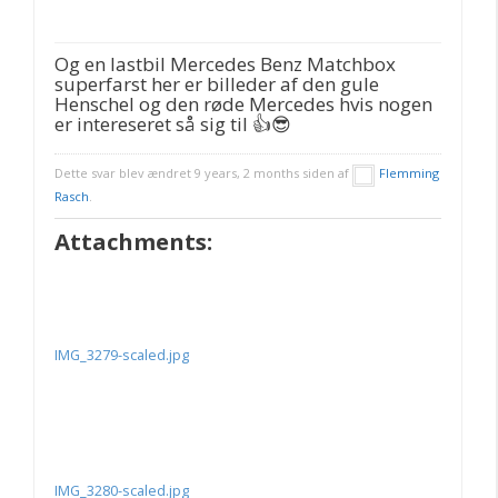
Og en lastbil Mercedes Benz Matchbox
superfarst her er billeder af den gule
Henschel og den røde Mercedes hvis nogen
er intereseret så sig til 👍😎
Dette svar blev ændret 9 years, 2 months siden af
Flemming
Rasch
.
Attachments:
IMG_3279-scaled.jpg
IMG_3280-scaled.jpg