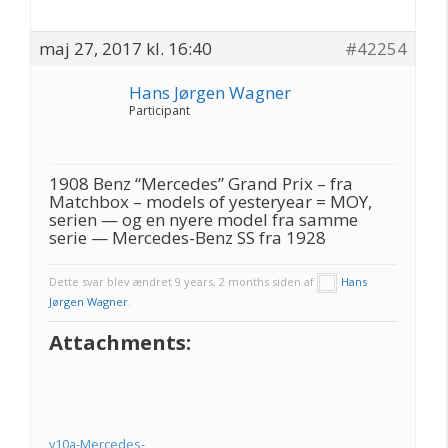
maj 27, 2017 kl. 16:40
#42254
Hans Jørgen Wagner
Participant
1908 Benz “Mercedes” Grand Prix – fra
Matchbox – models of yesteryear = MOY,
serien — og en nyere model fra samme
serie — Mercedes-Benz SS fra 1928
Dette svar blev ændret 9 years, 2 months siden af
Hans
Jørgen Wagner
.
Attachments:
y10a-Mercedes-