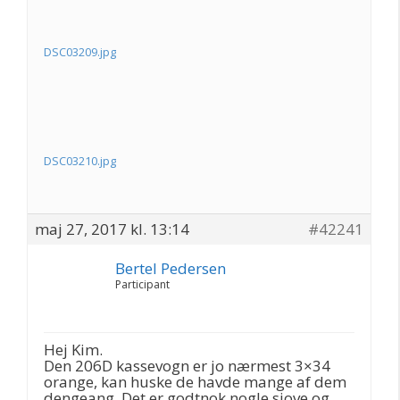
DSC03209.jpg
DSC03210.jpg
maj 27, 2017 kl. 13:14
#42241
Bertel Pedersen
Participant
Hej Kim.
Den 206D kassevogn er jo nærmest 3×34
orange, kan huske de havde mange af dem
dengeang. Det er godtnok nogle sjove og