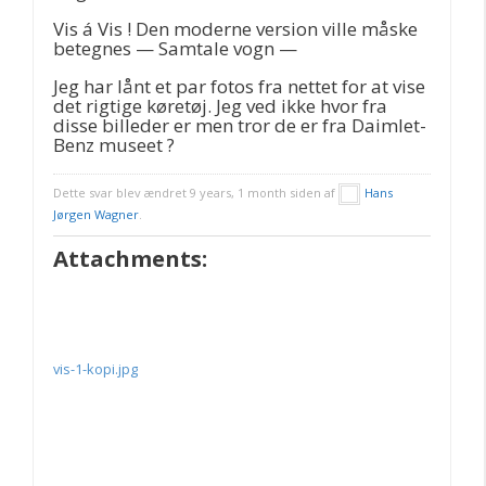
Vis á Vis ! Den moderne version ville måske
betegnes — Samtale vogn —
Jeg har lånt et par fotos fra nettet for at vise
det rigtige køretøj. Jeg ved ikke hvor fra
disse billeder er men tror de er fra Daimlet-
Benz museet ?
Dette svar blev ændret 9 years, 1 month siden af
Hans
Jørgen Wagner
.
Attachments:
vis-1-kopi.jpg