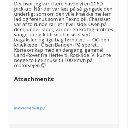
Der hvor jeg var i lære havde vi en 206D
pick-up. Når der var læs på så gyngede den
underligt som om den ville knække mellem
lad og førehus som en Tekno bil. Chassiset
var af to runde rør, et i hver side. Oven på
dem, under ladet, var der en kraftig limtræs
vange, der gik til rør chassiset ved
bagakslen og lige bag førhuset. — OG den
knækkede i Olsen Banden- På sporet….
Kørte omkap med en dengang, gammel
Land-Rover fra Herlev til Roskilde. Vi kunne
begge to lige snuse til 100 km/h på
motorvejen 😉
Attachments:
maxresdefault.jpg