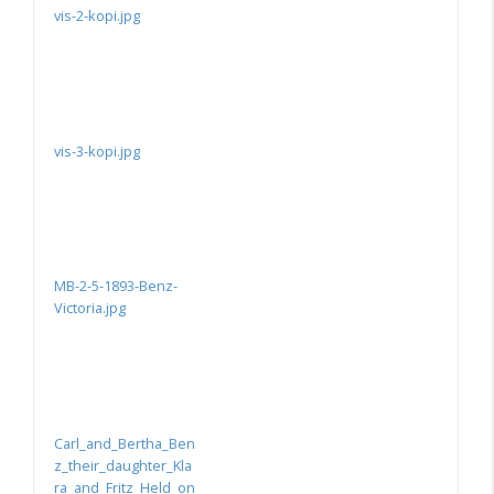
vis-2-kopi.jpg
vis-3-kopi.jpg
MB-2-5-1893-Benz-
Victoria.jpg
Carl_and_Bertha_Ben
z_their_daughter_Kla
ra_and_Fritz_Held_on