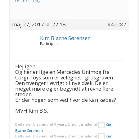
DSC03219.jpg
maj 27, 2017 kl. 22:18
#42282
Kim Bjarne Sørensen
Participant
Hej igen.
Og her er lige en Mercedes Unimog fra
Corgi Toys som er velegnet i grusgraven.
Den trænger i øvrigt til nye dæk. De er
meget møre og er begyndt at revne flere
steder.
Er der nogen som ved hvor de kan købes?
MVH Kim B S.
Dette svar blev ændret 9 years, 2 months siden af
Kim
Bjarne Sørensen
.
Dette svar blev ændret 9 years, 2 months siden af
Kim