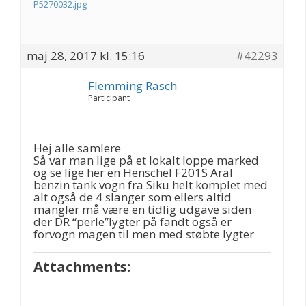
P5270032.jpg
maj 28, 2017 kl. 15:16
#42293
Flemming Rasch
Participant
Hej alle samlere
Så var man lige på et lokalt loppe marked
og se lige her en Henschel F201S Aral
benzin tank vogn fra Siku helt komplet med
alt også de 4 slanger som ellers altid
mangler må være en tidlig udgave siden
der DR “perle”lygter på fandt også er
forvogn magen til men med støbte lygter
Attachments: