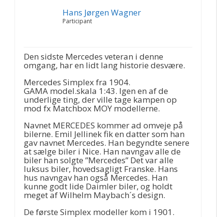
Hans Jørgen Wagner
Participant
Den sidste Mercedes veteran i denne
omgang, har en lidt lang historie desvære.
Mercedes Simplex fra 1904.
GAMA model.skala 1:43. Igen en af de
underlige ting, der ville tage kampen op
mod fx Matchbox MOY modellerne.
Navnet MERCEDES kommer ad omveje på
bilerne. Emil Jellinek fik en datter som han
gav navnet Mercedes. Han begyndte senere
at sælge biler i Nice. Han navngav alle de
biler han solgte ”Mercedes” Det var alle
luksus biler, hovedsagligt Franske. Hans
hus navngav han også Mercedes. Han
kunne godt lide Daimler biler, og holdt
meget af Wilhelm Maybach´s design.
De første Simplex modeller kom i 1901.