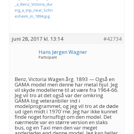
_a_Benz_Victoria_dur
ing_a_trip_near_Schri
esheim_in_1894.jpg
juni 28, 2017 kl. 13:14
#42734
Hans Jørgen Wagner
Participant
Benz, Victoria Wagen årg. 1893 — Også en
GAMA model men denne har metal hjul. Jeg
vil skyde modellerne til at være fra 1964-66.
Jeg vil tro at det også var der omkring
GAMA tog veteranbiler ind i
modelprogrammet, og jeg vil tro at de døde
ud igen midt i 1970´rne. Jeg har ikke kunnet
finde noget fornuftigt om den model. Det
nærmeste var en større version en slaks
bus, og en Taxi men den var meget
anderledes end denne model. Jeg kan heller