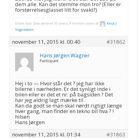
dem alle. Kan det stemme mon tro? (Eller er
forstørrelsesglasset litt for svakt?)
Dette svar blev ændret 10 years, 9 months siden af
Knut J
Vognstølen
.
november 11, 2015 kl. 00:40
#31862
Hans Jørgen Wagner
Participant
Hej i to — Hvor står det ? jeg har ikke
bilerne i nærheden. Er det synligt inde i
bilen eller er det et nr. på bagsiden ? Det
har jeg aldrig lagt mærke til.
Kan da godt se man skal nørdt rigtigt længe
hver gang, man finder en tekno bil hva ? !
hilsen
Hans Jørgen
november 11, 2015 kl. 01:34
#31863