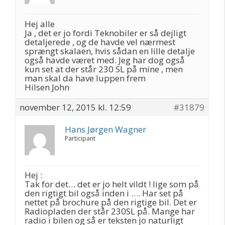
Hej alle
Ja , det er jo fordi Teknobiler er så dejligt
detaljerede , og de havde vel nærmest
sprængt skalaen, hvis sådan en lille detalje
også havde været med. Jeg har dog også
kun set at der står 230 SL på mine , men
man skal da have luppen frem
Hilsen John
november 12, 2015 kl. 12:59
#31879
Hans Jørgen Wagner
Participant
Hej :
Tak for det… det er jo helt vildt ! lige som på
den rigtigt bil også inden i …. Har set på
nettet på brochure på den rigtige bil. Det er
Radiopladen der står 230SL på. Mange har
radio i bilen og så er teksten jo naturligt