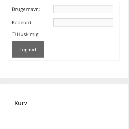
Brugernavn:
Kodeord:
Husk mig
Log ind
Kurv