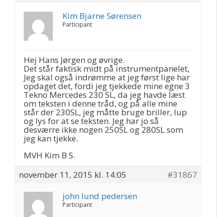
Kim Bjarne Sørensen
Participant
Hej Hans Jørgen og øvrige.
Det står faktisk midt på instrumentpanelet,
Jeg skal også indrømme at jeg først lige har
opdaget det, fordi jeg tjekkede mine egne 3
Tekno Mercedes 230 SL, da jeg havde læst
om teksten i denne tråd, og på alle mine
står der 230SL, jeg måtte bruge briller, lup
og lys for at se teksten. Jeg har jo så
desværre ikke nogen 250SL og 280SL som
jeg kan tjekke.
MVH Kim B S.
november 11, 2015 kl. 14:05
#31867
john lund pedersen
Participant