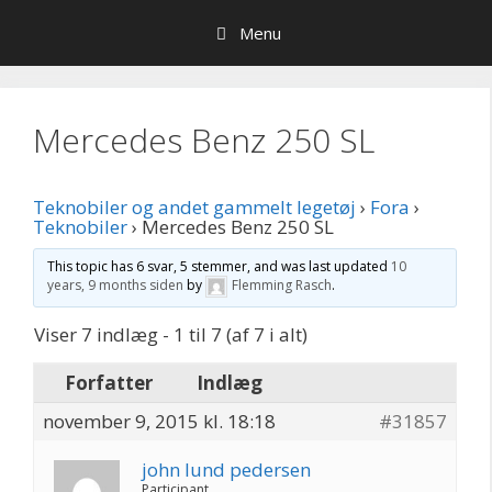
Hop
Menu
til
indhold
Mercedes Benz 250 SL
Teknobiler og andet gammelt legetøj
›
Fora
›
Teknobiler
›
Mercedes Benz 250 SL
This topic has 6 svar, 5 stemmer, and was last updated
10
years, 9 months siden
by
Flemming Rasch
.
Viser 7 indlæg - 1 til 7 (af 7 i alt)
Forfatter
Indlæg
november 9, 2015 kl. 18:18
#31857
john lund pedersen
Participant