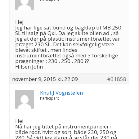
Hej
Jeg har lige sat bund og bagklap til MB 250
SL til salg på Qxl. Da jeg skilte bilen ad , så
jeg at der på plastic instrumentbrættet var
præget 230 SL. Det kan selvfølgelig være
blevet skiftet , men findes
instrumentbrættet også med 3 forskellige
prægninger : 230 , 250 , 280 ??
Hilsen John
november 9, 2015 kl. 22:09
#31858
Knut J Vognstølen
Participant
Hei
Nå har jeg tittet på instrumentpaneler i
både rødt, hvitt og sort, både 230, 250 og
280. Så vidt jeg klarer å se står det 230 på