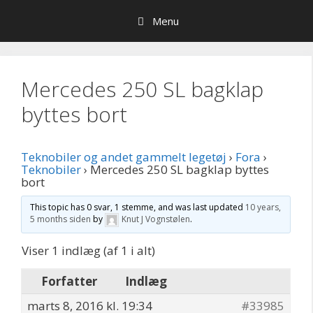
Hop
Menu
til
indhold
Mercedes 250 SL bagklap
byttes bort
Teknobiler og andet gammelt legetøj
›
Fora
›
Teknobiler
›
Mercedes 250 SL bagklap byttes
bort
This topic has 0 svar, 1 stemme, and was last updated
10 years,
5 months siden
by
Knut J Vognstølen
.
Viser 1 indlæg (af 1 i alt)
Forfatter
Indlæg
marts 8, 2016 kl. 19:34
#33985