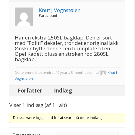
Knut J Vognstølen
Participant
Har en ekstra 250SL bagklap. Den er sort
med “Politi” dekaler, tror det er originallakk.
Ønsker bytte denne i en bunnplate til en
Opel Kadett pluss en strøken rød 280SL
bagklap.
Dette emne blev ændret 10 years, 5 months siden af
Knut J
Vognstølen
.
Forfatter
Indlæg
Viser 1 indlæg (af 1 i alt)
Du skal være logget ind for at svare på dette indlæg.