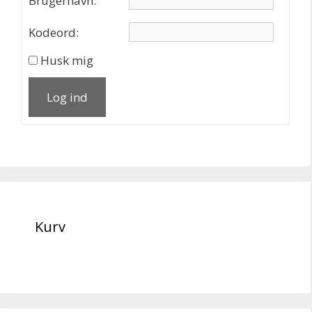
Brugernavn:
Kodeord:
Husk mig
Log ind
Kurv