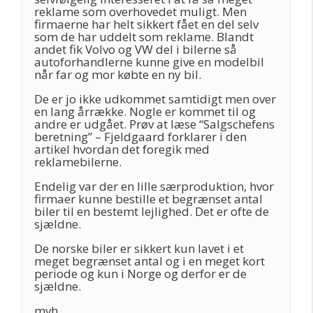
reklame som overhovedet muligt. Men
firmaerne har helt sikkert fået en del selv
som de har uddelt som reklame. Blandt
andet fik Volvo og VW del i bilerne så
autoforhandlerne kunne give en modelbil
når far og mor købte en ny bil.
De er jo ikke udkommet samtidigt men over
en lang årrække. Nogle er kommet til og
andre er udgået. Prøv at læse “Salgschefens
beretning” – Fjeldgaard forklarer i den
artikel hvordan det foregik med
reklamebilerne.
Endelig var der en lille særproduktion, hvor
firmaer kunne bestille et begrænset antal
biler til en bestemt lejlighed. Det er ofte de
sjældne.
De norske biler er sikkert kun lavet i et
meget begrænset antal og i en meget kort
periode og kun i Norge og derfor er de
sjældne.
mvh