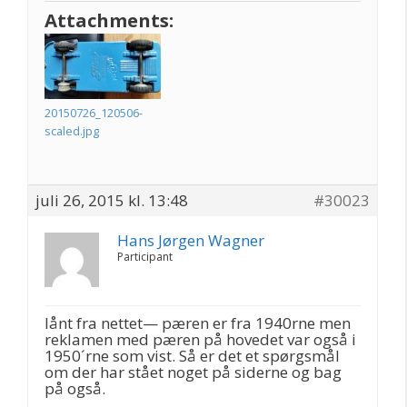
Attachments:
20150726_120506-
scaled.jpg
juli 26, 2015 kl. 13:48
#30023
Hans Jørgen Wagner
Participant
lånt fra nettet— pæren er fra 1940rne men
reklamen med pæren på hovedet var også i
1950´rne som vist. Så er det et spørgsmål
om der har stået noget på siderne og bag
på også.