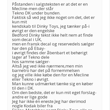
Påstanden i salgsteksten er at det er en
Mecline-men der står
Tekno DK under bunden.
Faktisk så ved jeg ikke noget om det, det er
kun mit
kendskab til Dinky Toys, jeg tænker på-i
øvrigt er den engelske
Bedford Dinky tekst ikke helt nem at finde
som decal i UK,
men en fransk decal og reservedels sælger
har den på Ebay-
i øvrigt findes der åbenbart et behørigt
lager af Tekno dele
hos samme sælger-
Altså jeg ved ikke nærmere,men min
barnetro har det på fornemmelsen
og jeg ville ikke købe den for en Mecline
eller Tekno i øvrigt.
Man kunne udmærket tænke sig en køber
til den i DK.
Om den bedste, det er kun mit eget forslag-
andre er lige gode
Jeg har ikke én eneste.Jeg har derimod
nogle Kodak biler fra