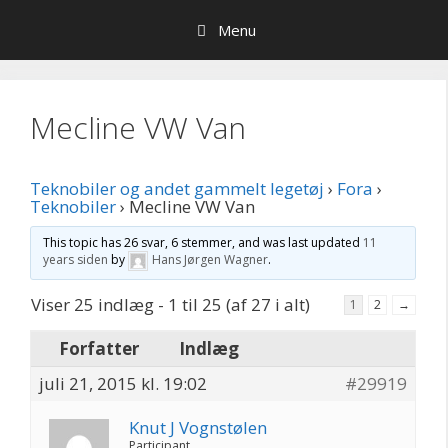
Hop
Menu
til
indhold
Mecline VW Van
Teknobiler og andet gammelt legetøj
›
Fora
›
Teknobiler
›
Mecline VW Van
This topic has 26 svar, 6 stemmer, and was last updated
11
years siden
by
Hans Jørgen Wagner
.
Viser 25 indlæg - 1 til 25 (af 27 i alt)
1
2
→
Forfatter
Indlæg
juli 21, 2015 kl. 19:02
#29919
Knut J Vognstølen
Participant