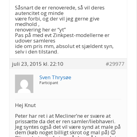
Såsnart de er renoverede, så vil deres
autencitet og minde
være forbi, og der vil jeg gerne give
medhold ,
renovering her er “yt”
Pas på med evt Zinkpest-modellerne er
udover samleres
ide om pris mm, absolut et sjældent syn,
selv i den tilstand.
juli 23, 2015 kl. 22:10
#29977
Sven Thrysøe
Participant
Hej Knut
Peter har ret i at Mecliner’ne er svære at
prissætte da det er ren samler/liebhaveri.
Jeg syntes også det vil være synd at male på
dem (køb noget billigt skrot og mal på) 😉