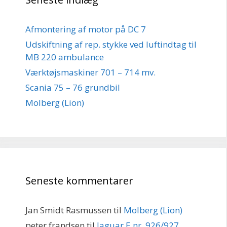
Afmontering af motor på DC 7
Udskiftning af rep. stykke ved luftindtag til
MB 220 ambulance
Værktøjsmaskiner 701 – 714 mv.
Scania 75 – 76 grundbil
Molberg (Lion)
Seneste kommentarer
Jan Smidt Rasmussen
til
Molberg (Lion)
peter frandsen
til
Jaguar E nr. 926/927