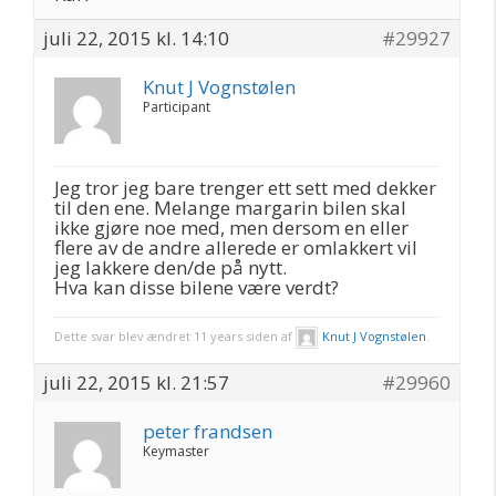
juli 22, 2015 kl. 14:10
#29927
Knut J Vognstølen
Participant
Jeg tror jeg bare trenger ett sett med dekker
til den ene. Melange margarin bilen skal
ikke gjøre noe med, men dersom en eller
flere av de andre allerede er omlakkert vil
jeg lakkere den/de på nytt.
Hva kan disse bilene være verdt?
Dette svar blev ændret 11 years siden af
Knut J Vognstølen
.
juli 22, 2015 kl. 21:57
#29960
peter frandsen
Keymaster