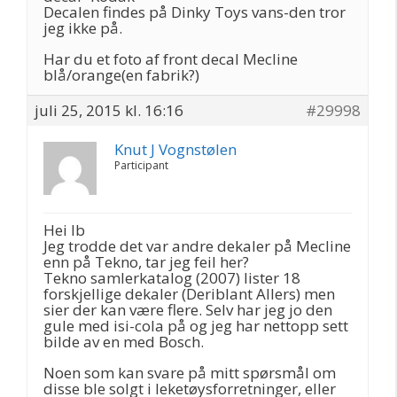
Decalen findes på Dinky Toys vans-den tror
jeg ikke på.
Har du et foto af front decal Mecline
blå/orange(en fabrik?)
juli 25, 2015 kl. 16:16
#29998
Knut J Vognstølen
Participant
Hei Ib
Jeg trodde det var andre dekaler på Mecline
enn på Tekno, tar jeg feil her?
Tekno samlerkatalog (2007) lister 18
forskjellige dekaler (Deriblant Allers) men
sier der kan være flere. Selv har jeg jo den
gule med isi-cola på og jeg har nettopp sett
bilde av en med Bosch.
Noen som kan svare på mitt spørsmål om
disse ble solgt i leketøysforretninger, eller