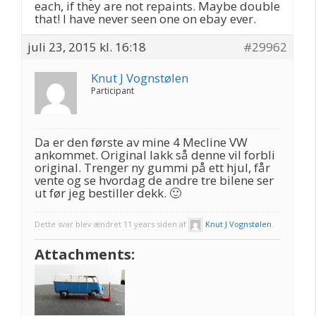
each, if they are not repaints. Maybe double
that! I have never seen one on ebay ever.
juli 23, 2015 kl. 16:18
#29962
Knut J Vognstølen
Participant
Da er den første av mine 4 Mecline VW
ankommet. Original lakk så denne vil forbli
original. Trenger ny gummi på ett hjul, får
vente og se hvordag de andre tre bilene ser
ut før jeg bestiller dekk. 🙂
Dette svar blev ændret 11 years siden af
Knut J Vognstølen
.
Attachments: