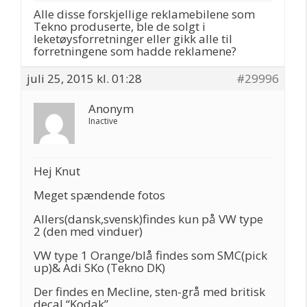
Alle disse forskjellige reklamebilene som
Tekno produserte, ble de solgt i
leketøysforretninger eller gikk alle til
forretningene som hadde reklamene?
juli 25, 2015 kl. 01:28
#29996
Anonym
Inactive
Hej Knut
Meget spændende fotos
Allers(dansk,svensk)findes kun på VW type
2 (den med vinduer)
VW type 1 Orange/blå findes som SMC(pick
up)& Adi SKo (Tekno DK)
Der findes en Mecline, sten-grå med britisk
decal “Kodak”