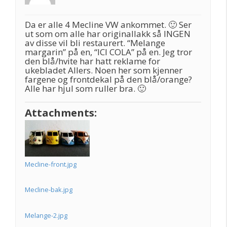
Da er alle 4 Mecline VW ankommet. 🙂 Ser
ut som om alle har originallakk så INGEN
av disse vil bli restaurert. “Melange
margarin” på en, “ICI COLA” på en. Jeg tror
den blå/hvite har hatt reklame for
ukebladet Allers. Noen her som kjenner
fargene og frontdekal på den blå/orange?
Alle har hjul som ruller bra. 🙂
Attachments:
Mecline-front.jpg
Mecline-bak.jpg
Melange-2.jpg