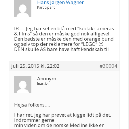
Hans Jørgen Wagner
Participant
IB — Jeg har set en blå med “kodak cameras
& films” så den er måske god nok alligevel.
Den bedste er måske den med orange bund
og sølv top der reklamere for “LEGO” 😉
DEN skulle AS bare have haft kendskab til
—–
juli 25, 2015 kl. 22:02
#30004
Anonym
Inactive
Hejsa folkens….
I har ret, jeg har prøvet at kigge lidt på det,
indrømmer gerne
min viden om de norske Mecline ikke er