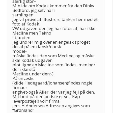
særlig stor–
Min ide om Kodak kommer fra den Dinky
Bedford, jeg selv har i
samlingen.
Jeg vil prøve at illustrere tanken her med et
foto af Kodak
VW udgaven-den jeg har fotos af, har ikke
Mecline men Tekno
i bunden-
Jeg undrer mig over en engelsk sproget
decal på en dansk/norsk
model-
måske findes den som Mecline, og måske
skal Kodak udgaven
blot ligne en Mecline som findes, men bør
der ikke stå
Mecline under den:-)
På en æske
(kilde:Hedegaard/Johansen)findes nogle
firmaer
angivet-også Aller, der var jeg fejl på den.
Mit bud på den bedste er vel “Køp
leverpostejen vor” firma
Jens H Andersen.Adressen angives som
“Grønland”