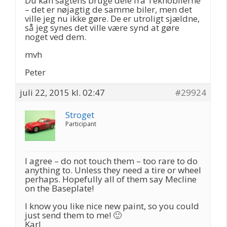
Du kan sagtens bruge dele fra Teknobilerne
– det er nøjagtig de samme biler, men det
ville jeg nu ikke gøre. De er utroligt sjældne,
så jeg synes det ville være synd at gøre
noget ved dem.
mvh
Peter
juli 22, 2015 kl. 02:47
#29924
Stroget
Participant
I agree – do not touch them – too rare to do
anything to. Unless they need a tire or wheel
perhaps. Hopefully all of them say Mecline
on the Baseplate!
I know you like nice new paint, so you could
just send them to me! 🙂
Karl