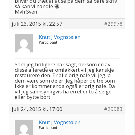
Bliver du træt af at se på dem så bare skriv
så kan vi handle 😀
Mvh Sven
juli 23, 2015 kl. 22:57
#29978
Knut J Vognstølen
Participant
Som jeg tidligere har sagt, dersom en av
disse allerede er omlakkert vil jeg kanskje
restaurere den. Er alle originale vil jeg la
dem være som de er. Jeg håper de tre som
ikke er kommet enda også er originale. Da
vil jeg sannsynligvis ha en eller to å selge
eller bytte bort.
juli 24, 2015 kl. 17:00
#29983
Knut J Vognstølen
Participant