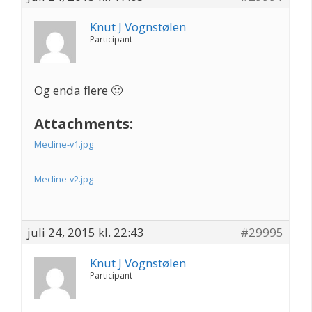
Knut J Vognstølen
Participant
Og enda flere 🙂
Attachments:
Mecline-v1.jpg
Mecline-v2.jpg
juli 24, 2015 kl. 22:43
#29995
Knut J Vognstølen
Participant