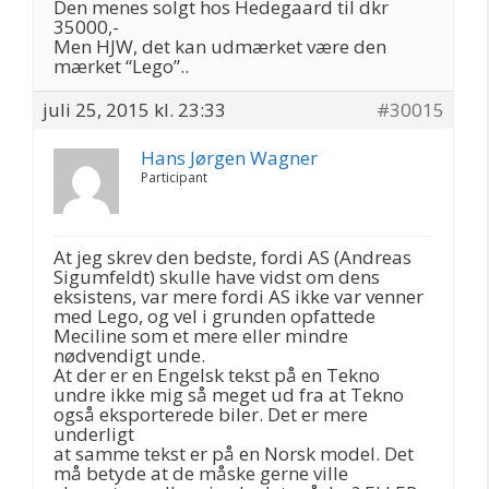
Den menes solgt hos Hedegaard til dkr
35000,-
Men HJW, det kan udmærket være den
mærket “Lego”..
juli 25, 2015 kl. 23:33
#30015
Hans Jørgen Wagner
Participant
At jeg skrev den bedste, fordi AS (Andreas
Sigumfeldt) skulle have vidst om dens
eksistens, var mere fordi AS ikke var venner
med Lego, og vel i grunden opfattede
Meciline som et mere eller mindre
nødvendigt unde.
At der er en Engelsk tekst på en Tekno
undre ikke mig så meget ud fra at Tekno
også eksporterede biler. Det er mere
underligt
at samme tekst er på en Norsk model. Det
må betyde at de måske gerne ville