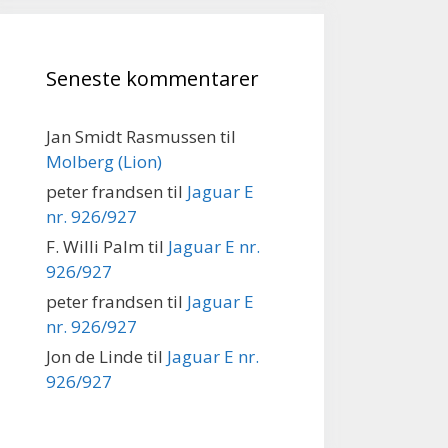
Seneste kommentarer
Jan Smidt Rasmussen
til
Molberg (Lion)
peter frandsen
til
Jaguar E
nr. 926/927
F. Willi Palm
til
Jaguar E nr.
926/927
peter frandsen
til
Jaguar E
nr. 926/927
Jon de Linde
til
Jaguar E nr.
926/927