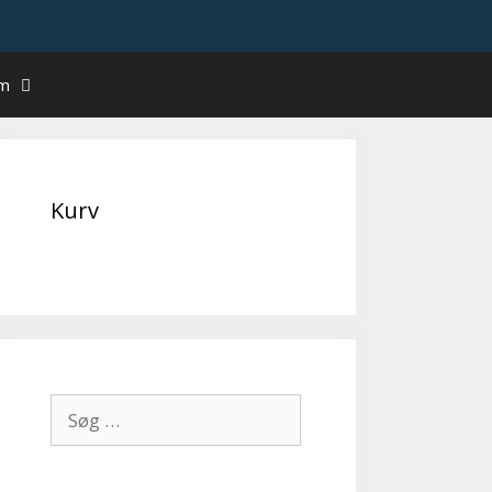
um
Kurv
Søg
efter: