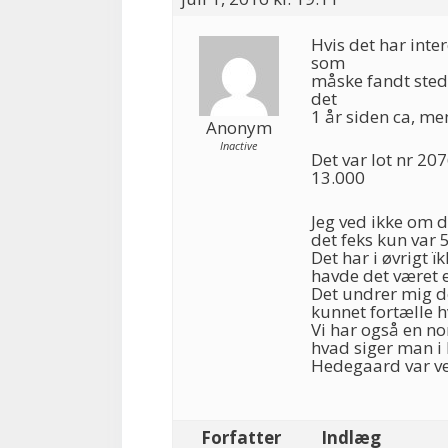
Hvis det har inte
som
måske fandt sted
det
1 år siden ca, me
Anonym
Inactive
Det var lot nr 20
13.000
Jeg ved ikke om 
det feks kun var 5
Det har i øvrigt ï
havde det været 
Det undrer mig de
kunnet fortælle h
Vi har også en no
hvad siger man i
Hedegaard var ven
Forfatter
Indlæg