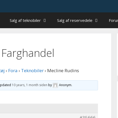
Salg af teknobiler
Salg af reservedele
For
 Farghandel
tøj
›
Fora
›
Teknobiler
›
Mecline Rudins
 updated
10 years, 1 month siden
by
Anonym
.
#35666