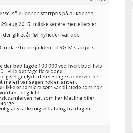
resse, så er der en startpris på auktionen
 29.aug.2015, måske senere men ellers er
n der gik et år før nyheden var ude.
76 mrk extrem sjælden bil VG-M startpris
de der bød lagde 100.000 ved hvert bud-hvis
0,- ville det tage flere dage..
kke givet genlyd i den vestlige samlerverden-
et maleri var sagen nok en anden.
r ikke er samlere som var til stede som har
vordan det gik til
rsk samlerven her, som har Mecline biler
 Norge
lig at skaffe mig et katalog fra dagen-