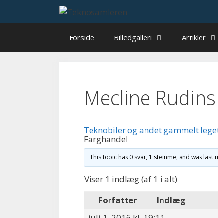
Hop
til
indhold
Forside
Billedgalleri
Artikler
Mecline Rudins
Teknobiler og andet gammelt lege
Farghandel
This topic has 0 svar, 1 stemme, and was last
Viser 1 indlæg (af 1 i alt)
Forfatter
Indlæg
juli 1, 2016 kl. 19:11