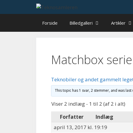
Hop
til
indhold
Forside
Billedgalleri
Artikler
Matchbox serie
Teknobiler og andet gammelt lege
This topic has 1 svar, 2 stemmer, and was las
Viser 2 indlæg - 1 til 2 (af 2 i alt)
Forfatter
Indlæg
april 13, 2017 kl. 19:19