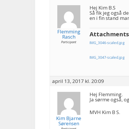
Hej Kim B.S
Så fik jeg også d
en i fin stand m
Flemming
Attachments
Rasch
Participant
IMG_3046-scaled.jpg
IMG_3047-scaled.jpg
april 13, 2017 kl. 20:09
Hej Flemming.
Ja sørme også, og
MVH Kim B S.
Kim Bjarne
Sørensen
Participant