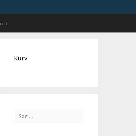
um
Kurv
Søg
efter: