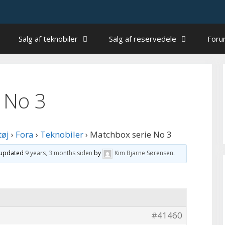
Salg af teknobiler
Salg af reservedele
For
 No 3
tøj
›
Fora
›
Teknobiler
›
Matchbox serie No 3
t updated
9 years, 3 months siden
by
Kim Bjarne Sørensen
.
#41460