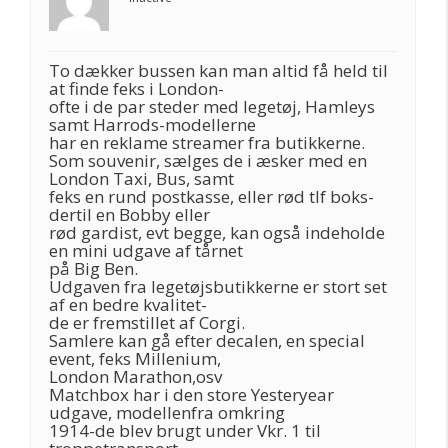
To dækker bussen kan man altid få held til
at finde feks i London-
ofte i de par steder med legetøj, Hamleys
samt Harrods-modellerne
har en reklame streamer fra butikkerne.
Som souvenir, sælges de i æsker med en
London Taxi, Bus, samt
feks en rund postkasse, eller rød tlf boks-
dertil en Bobby eller
rød gardist, evt begge, kan også indeholde
en mini udgave af tårnet
på Big Ben.
Udgaven fra legetøjsbutikkerne er stort set
af en bedre kvalitet-
de er fremstillet af Corgi.
Samlere kan gå efter decalen, en special
event, feks Millenium,
London Marathon,osv
Matchbox har i den store Yesteryear
udgave, modellenfra omkring
1914-de blev brugt under Vkr. 1 til