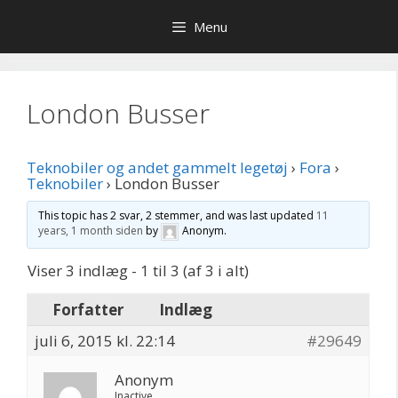
Hop
Menu
til
indhold
London Busser
Teknobiler og andet gammelt legetøj
›
Fora
›
Teknobiler
›
London Busser
This topic has 2 svar, 2 stemmer, and was last updated
11
years, 1 month siden
by
Anonym
.
Viser 3 indlæg - 1 til 3 (af 3 i alt)
Forfatter
Indlæg
juli 6, 2015 kl. 22:14
#29649
Anonym
Inactive