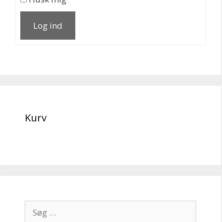
Log ind
Kurv
Søg
efter: