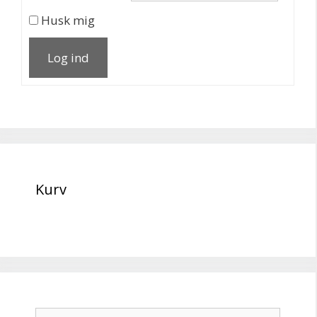
Husk mig
Log ind
Kurv
Søg