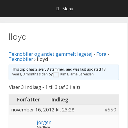
Hop
Menu
til
indhold
lloyd
Teknobiler og andet gammelt legetøj
›
Fora
›
Teknobiler
›
lloyd
This topic has 2 svar, 3 stemmer, and was last updated
13
years, 3 months siden
by
Kim Bjarne Sørensen
.
Viser 3 indlæg - 1 til 3 (af 3 i alt)
Forfatter
Indlæg
november 16, 2012 kl. 23:28
#550
jorgen
Medlem