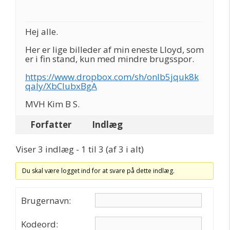
Hej alle.
Her er lige billeder af min eneste Lloyd, som
er i fin stand, kun med mindre brugsspor.
https://www.dropbox.com/sh/onlb5jquk8k
qaly/XbClubxBgA
MVH Kim B S.
Forfatter
Indlæg
Viser 3 indlæg - 1 til 3 (af 3 i alt)
Du skal være logget ind for at svare på dette indlæg.
Brugernavn:
Kodeord: