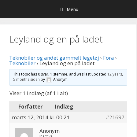
Hop
Menu
til
indhold
Leyland og en på ladet
Teknobiler og andet gammelt legetøj
›
Fora
›
Teknobiler
›
Leyland og en på ladet
This topic has 0 svar, 1 stemme, and was last updated
12 years,
5 months siden
by
Anonym
.
Viser 1 indlæg (af 1 i alt)
Forfatter
Indlæg
marts 12, 2014 kl. 00:21
#21697
Anonym
Inactive