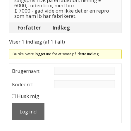
salgspris i DK på en auktion, nemlig £
6000,- uden box, med box
£ 7000,- gad vide om ikke det er en repro
som ham Ib har fabrikeret.
Forfatter
Indlæg
Viser 1 indlæg (af 1 i alt)
Du skal være logget ind for at svare på dette indlæg.
Brugernavn:
Kodeord:
Husk mig
Log ind