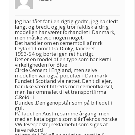
Jeg har fået fat i en rigtig godte, jeg har ledt
langt og bredt, og jeg tror faktisk aldrig
modellen har været forhandlet i Danmark,
men måske ved nogen noget-
Det handler om en cememtbil af mrk
Leyland Comet fra Dinky, lanceret
1953-54 og borte igen ret hurtigt.
Det er en model af en type som har kørt i
virkeligheden for Blue
Circle Cement i England, men selve
modellen var også populær i Danmark.
Fundet i Scotland via nettet. Den tidl ejer,
har ikke været tilfreds med cementkørsel,
man har ommalet til et transportfirma
C.Reid- i
Dundee .Den genopstår som på billedet i
gul.
På ladet en Austin, samme årgang, men
med en katalogpris som slårTeknos norske
VW leverpostej reklamebil som siges at
have rekord