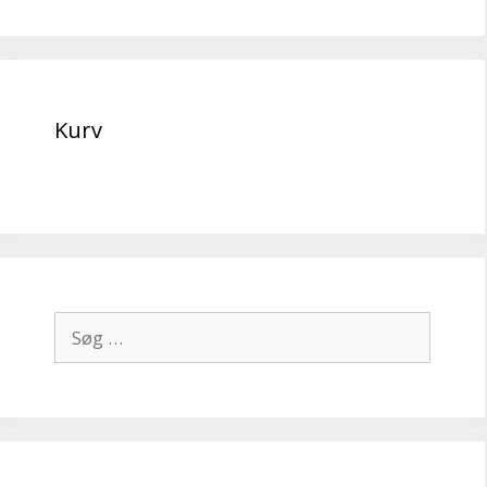
Kurv
Søg
efter: