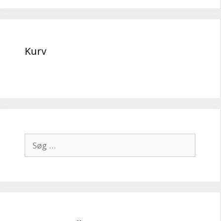
Kurv
Søg
efter: