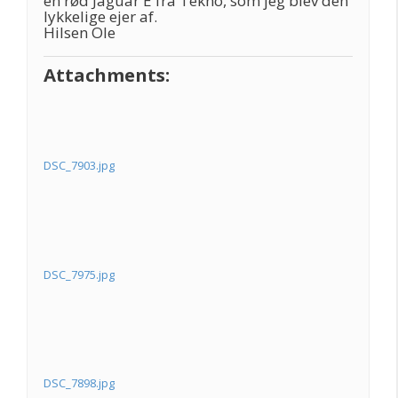
en rød Jaguar E fra Tekno, som jeg blev den
lykkelige ejer af.
Hilsen Ole
Attachments:
DSC_7903.jpg
DSC_7975.jpg
DSC_7898.jpg