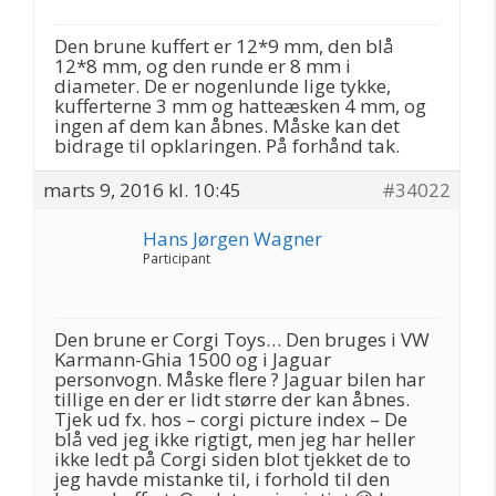
Den brune kuffert er 12*9 mm, den blå
12*8 mm, og den runde er 8 mm i
diameter. De er nogenlunde lige tykke,
kufferterne 3 mm og hatteæsken 4 mm, og
ingen af dem kan åbnes. Måske kan det
bidrage til opklaringen. På forhånd tak.
marts 9, 2016 kl. 10:45
#34022
Hans Jørgen Wagner
Participant
Den brune er Corgi Toys… Den bruges i VW
Karmann-Ghia 1500 og i Jaguar
personvogn. Måske flere ? Jaguar bilen har
tillige en der er lidt større der kan åbnes.
Tjek ud fx. hos – corgi picture index – De
blå ved jeg ikke rigtigt, men jeg har heller
ikke ledt på Corgi siden blot tjekket de to
jeg havde mistanke til, i forhold til den