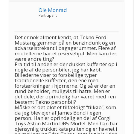
Ole Monrad
Participant
Det er nok alment kendt, at Tekno Ford
Mustang gemmer på en benzindunk og en
advarselstrekant i bagagerummet. Flere af
modellerne har et reservehjul. Men kan der
være andre ting?
Fra tid til anden er der dukket kufferter op i
nogle af de personbiler, jeg har købt.
Billederne viser to forskellige typer
traditionelle kufferter, den ene med
forstærkninger i hjørnerne. Og så er der en
rund beholder, muligvis til hatte. Men er
det dele, der oprindelig har været med i en
bestemt Tekno personbil?
Måske er det blot et tilfældigt “tilkøb”, som
da jeg blev ejer af James Bond i egen
person. Han er oprindelig en del af Corgi
Toys Aston Martin DB5 Model. Men han har
øjensynlig trukket katapulten og er havnet i