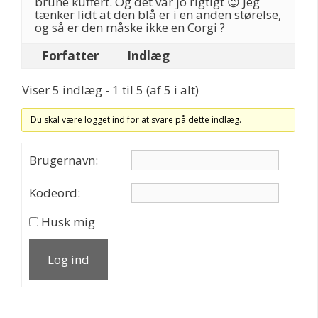
brune kuffert. Og det var jo rigtigt 😉 Jeg
tænker lidt at den blå er i en anden størelse,
og så er den måske ikke en Corgi ?
Forfatter
Indlæg
Viser 5 indlæg - 1 til 5 (af 5 i alt)
Du skal være logget ind for at svare på dette indlæg.
Brugernavn:
Kodeord:
Husk mig
Log ind