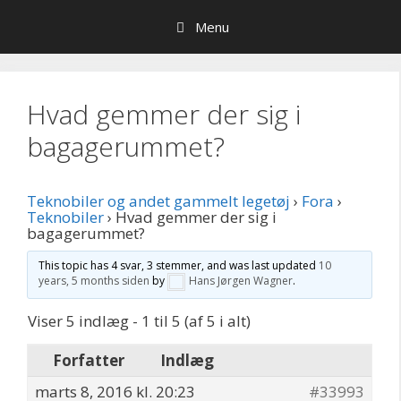
Hop
Menu
til
indhold
Hvad gemmer der sig i
bagagerummet?
Teknobiler og andet gammelt legetøj
›
Fora
›
Teknobiler
›
Hvad gemmer der sig i
bagagerummet?
This topic has 4 svar, 3 stemmer, and was last updated
10
years, 5 months siden
by
Hans Jørgen Wagner
.
Viser 5 indlæg - 1 til 5 (af 5 i alt)
Forfatter
Indlæg
marts 8, 2016 kl. 20:23
#33993