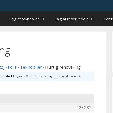
Salg af teknobiler
Salg af reservedele
For
ing
tøj
›
Fora
›
Teknobiler
›
Hurtig renovering
t updated
11 years, 9 months siden
by
Bertel Pedersen
.
#25232