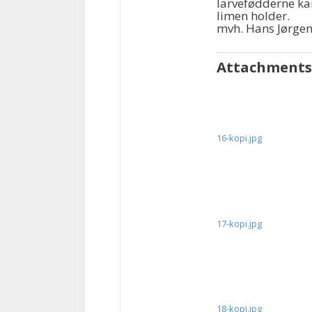
larvefødderne kan
limen holder.
mvh. Hans Jørge
Attachments
16-kopi.jpg
17-kopi.jpg
18-kopi.jpg