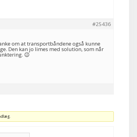
#25436
tanke om at transportbåndene også kunne
nge. Den kan jo limes med solution, som når
nktering. 😉
indlæg.