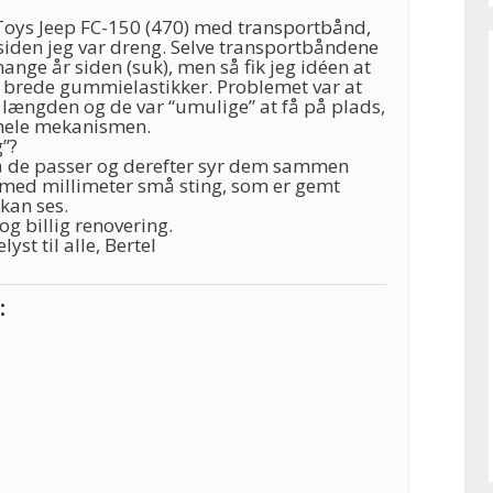
-Toys Jeep FC-150 (470) med transportbånd,
siden jeg var dreng. Selve transportbåndene
mange år siden (suk), men så fik jeg idéen at
f brede gummielastikker. Problemet var at
 længden og de var “umulige” at få på plads,
 hele mekanismen.
”?
så de passer og derefter syr dem sammen
 med millimeter små sting, som er gemt
kan ses.
og billig renovering.
yst til alle, Bertel
: