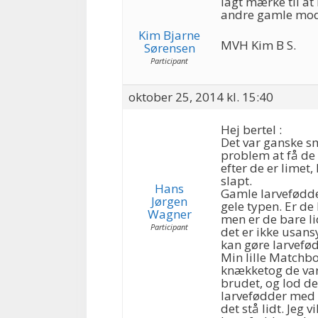
lagt mærke til at 
andre gamle mod
Kim Bjarne
MVH Kim B S.
Sørensen
Participant
oktober 25, 2014 kl. 15:40
Hej bertel :
Det var ganske sm
problem at få de
efter de er limet,
slapt.
Hans
Gamle larvefødde
Jørgen
gele typen. Er de
Wagner
men er de bare lid
Participant
det er ikke usansy
kan gøre larvefød
Min lille Matchb
knækketog de var 
brudet, og lod de
larvefødder med e
det stå lidt. Jeg 