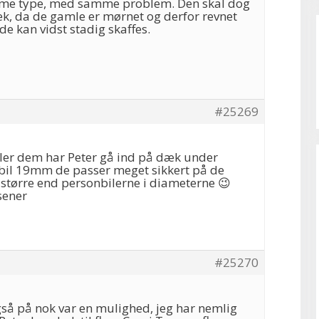
mme type, med samme problem. Den skal dog
k, da de gamle er mørnet og derfor revnet
de kan vidst stadig skaffes.
#25269
er dem har Peter gå ind på dæk under
stbil 19mm de passer meget sikkert på de
t større end personbilerne i diameterne 😉
sener
#25270
gså på nok var en mulighed, jeg har nemlig