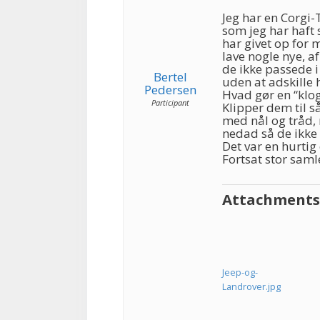
Jeg har en Corgi
som jeg har haft 
har givet op for 
lave nogle nye, a
de ikke passede i
Bertel
uden at adskille
Pedersen
Hvad gør en “klog
Participant
Klipper dem til 
med nål og tråd,
nedad så de ikke 
Det var en hurtig 
Fortsat stor samlel
Attachments
Jeep-og-
Landrover.jpg