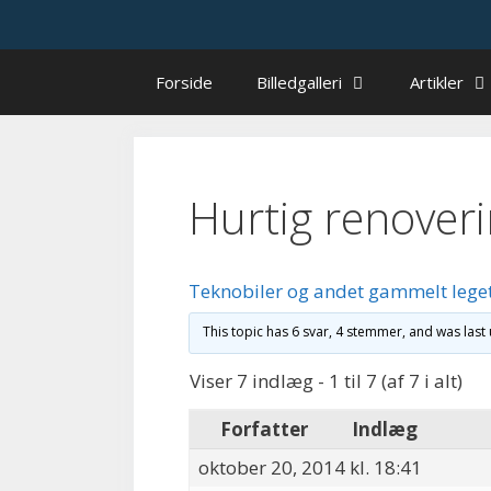
Hop
til
indhold
Forside
Billedgalleri
Artikler
Hurtig renover
Teknobiler og andet gammelt lege
This topic has 6 svar, 4 stemmer, and was las
Viser 7 indlæg - 1 til 7 (af 7 i alt)
Forfatter
Indlæg
oktober 20, 2014 kl. 18:41