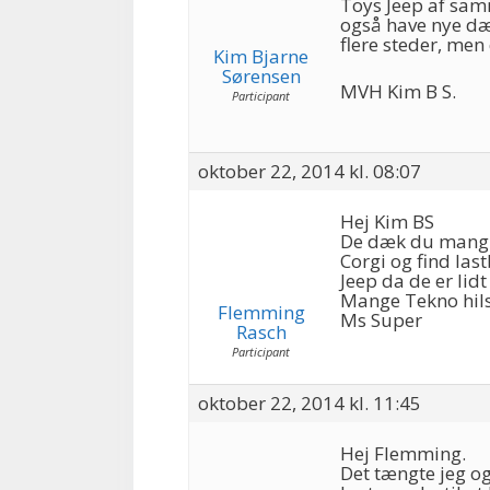
Toys Jeep af sa
også have nye dæ
flere steder, men 
Kim Bjarne
Sørensen
MVH Kim B S.
Participant
oktober 22, 2014 kl. 08:07
Hej Kim BS
De dæk du mangl
Corgi og find la
Jeep da de er lid
Mange Tekno hil
Flemming
Ms Super
Rasch
Participant
oktober 22, 2014 kl. 11:45
Hej Flemming.
Det tængte jeg o