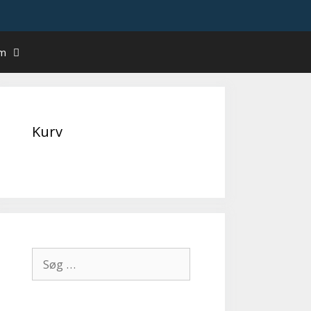
um
Kurv
Søg
efter: