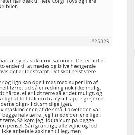
Peter har dæk til flere Corgi Toys og flere
elbiler.
#25329
art at sy elastikkerne sammen. Det er lidt et
 to ender til at mødes og blive hængende
 hvis det er for stramt. Det skal helst være
r og lign kan dog limes med super lim af
 helt tørret ud så er redning nok ikke mulig,
t hårde, eller lidt tørre så er det muligt, og
nligt at lidt talcum fra cykel lappe grejerne,
derne olign- lidt smidige igen.
ox maskine er en af de små. Larvefoden var
begge halv tørre. Jeg limede den ene lige i
t tørre. Så kom jeg lidt talcum på begge
n pensel. Sån grundigt, alle vejne og lod
vil ikke anbefale askinen til leg, men