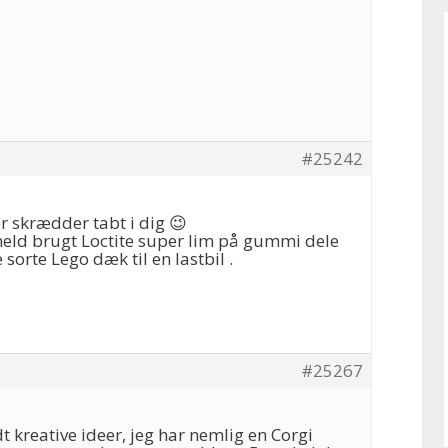
#25242
or skrædder tabt i dig 😉
 held brugt Loctite super lim på gummi dele
 sorte Lego dæk til en lastbil .
#25267
dt kreative ideer, jeg har nemlig en Corgi