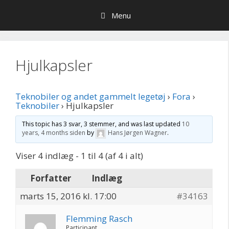
Hop
Menu
til
indhold
Hjulkapsler
Teknobiler og andet gammelt legetøj
›
Fora
›
Teknobiler
›
Hjulkapsler
This topic has 3 svar, 3 stemmer, and was last updated
10
years, 4 months siden
by
Hans Jørgen Wagner
.
Viser 4 indlæg - 1 til 4 (af 4 i alt)
Forfatter
Indlæg
marts 15, 2016 kl. 17:00
#34163
Flemming Rasch
Participant