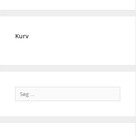
Kurv
Søg
efter: