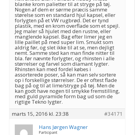
blanke krom palietter til at stryge på tøj.
Nogen af dem er sørme præcis samme
størelse som en standard hjul kapsel, eller
forlygten på et VW rugbrød. Det er tynd
plastik, med en krom overflade som et spejl.
Jeg maler så hjulet med den rustne, eller
manglende kapsel. Bag efter limer jeg en
lille paillet på med super lim. Smukt som
aldrig før, og slet ikke til at se, men dejligt
nemt. Samme sted kan man finde nitter til
bla. før nævnte forlygter, og rhinsten i alle
størrelser og farvel som diamant lygter.
Rhinsten kan med fordel købes i
assorterede poser, så kan man selv sortere
op i forskellige størrelser. De er oftest flade
bag på og til at lime/stryge på tøj. Men de
kan godt have nogen til smykke fremstilling,
med guld pyramide form bag ud som de
rigtige Tekno lygter.
marts 15, 2016 kl. 23:38
#34171
Hans Jørgen Wagner
Participant