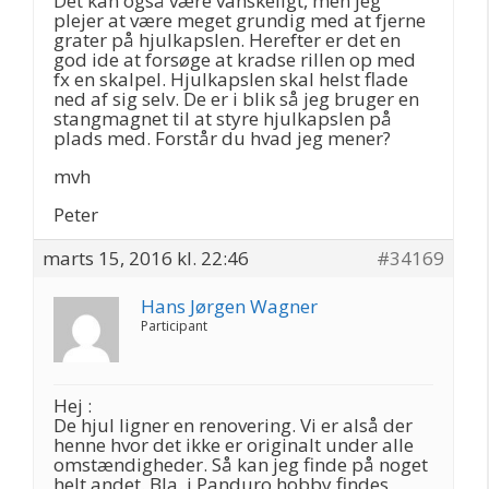
Det kan også være vanskeligt, men jeg
plejer at være meget grundig med at fjerne
grater på hjulkapslen. Herefter er det en
god ide at forsøge at kradse rillen op med
fx en skalpel. Hjulkapslen skal helst flade
ned af sig selv. De er i blik så jeg bruger en
stangmagnet til at styre hjulkapslen på
plads med. Forstår du hvad jeg mener?
mvh
Peter
marts 15, 2016 kl. 22:46
#34169
Hans Jørgen Wagner
Participant
Hej :
De hjul ligner en renovering. Vi er alså der
henne hvor det ikke er originalt under alle
omstændigheder. Så kan jeg finde på noget
helt andet. Bla. i Panduro hobby findes