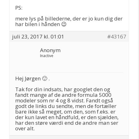
PS:
mere lys på billederne, der er jo kun dig der
har bilen i hånden 😉
juli 23, 2017 kl. 01:01
#43167
Anonym
Inactive
Hej Jørgen 🙂 .
Tak for din indsats, har googlet den og
fandt mange af de andre formula 5000
modeler som nr 4 og 8 vidst. Fandt også
godt de links du sendte, men de fortæller
bare ikke så meget, om den, som f.eks. er
der kun lavet en håndfuld, er den sjælden,
har den støre værdi end de andre man ser
over alt.