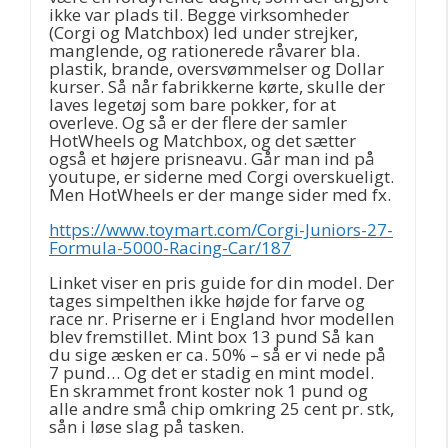
ikke var plads til. Begge virksomheder
(Corgi og Matchbox) led under strejker,
manglende, og rationerede råvarer bla.
plastik, brande, oversvømmelser og Dollar
kurser. Så når fabrikkerne kørte, skulle der
laves legetøj som bare pokker, for at
overleve. Og så er der flere der samler
HotWheels og Matchbox, og det sætter
også et højere prisneavu. Går man ind på
youtupe, er siderne med Corgi overskueligt.
Men HotWheels er der mange sider med fx.
https://www.toymart.com/Corgi-Juniors-27-
Formula-5000-Racing-Car/187
Linket viser en pris guide for din model. Der
tages simpelthen ikke højde for farve og
race nr. Priserne er i England hvor modellen
blev fremstillet. Mint box 13 pund Så kan
du sige æsken er ca. 50% – så er vi nede på
7 pund… Og det er stadig en mint model.
En skrammet front koster nok 1 pund og
alle andre små chip omkring 25 cent pr. stk,
sån i løse slag på tasken.