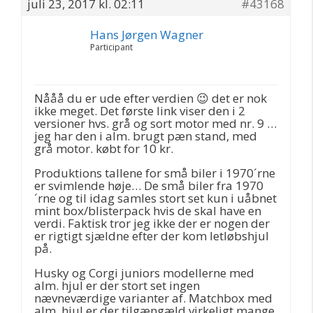
juli 23, 2017 kl. 02:11
#43168
Hans Jørgen Wagner
Participant
Nååå du er ude efter verdien 😉 det er nok
ikke meget. Det første link viser den i 2
versioner hvs. grå og sort motor med nr. 9 …
jeg har den i alm. brugt pæn stand, med
grå motor. købt for 10 kr.
Produktions tallene for små biler i 1970´rne
er svimlende høje… De små biler fra 1970
´rne og til idag samles stort set kun i uåbnet
mint box/blisterpack hvis de skal have en
verdi. Faktisk tror jeg ikke der er nogen der
er rigtigt sjældne efter der kom letløbshjul
på.
Husky og Corgi juniors modellerne med
alm. hjul er der stort set ingen
nævneværdige varianter af. Matchbox med
alm. hjul er der tilgængæld virkeligt mange