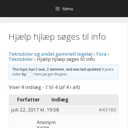
Hop
Menu
til
indhold
Hjælp hjlæp søges til info
Teknobiler og andet gammelt legetøj
›
Fora
›
Teknobiler
›
Hjælp hjlæp søges til info
This topic has 3 svar, 2 stemmer, and was last updated
9 years
siden
by
Hans Jørgen Wagner
.
Viser 4 indlæg - 1 til 4 (af 4 i alt)
Forfatter
Indlæg
juli 22, 2017 kl. 19:58
#43160
Anonym
Inactive