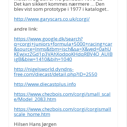
Det kan sikkert kommes nærmere … Den
blev vist som prototype i 1977 i kataloget..
http://www.garyscars.co.uk/corgi/
andre link:
https://www.google.dk/search?
q=corgi+juniors+formula+5000+racing+car
&source=lnms&tbm=isch&sa=X&ved=0ahU
KEwjxzZGd1p3VAhXodpoKHdqRBV4Q_AUIB
igB&biw=1410&bih=1040
http://nigelsworld.dyndns-
free.com/diecast/detail.php?ID=2550
http://www.diecastplus.info
https://www.chezbois.com/corgi/small_scal
e/Model_2083.htm
https://www.chezbois.com/corgi/corgismall
scale_home.htm
Hilsen Hans Jørgen