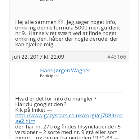
Hej alle sammen 🙂 . Jeg søger noget info,
omkring denne formula 5000 men guldent
nr 9.. Har selv ret svært ved at finde noget
omkring den, håber der nogle derude, der
kan hjælpe mig..
juli 22, 2017 kl. 22:09
#43166
Hans Jørgen Wagner
Participant
Hvad er det for info du mangler ?
Har du googlet den ?
Kik på linket —
http://www.garyscars.co.uk/corgi/cj7083/pa
ge2.htm
den har nr. 27b og findes tilsyneladende i 5
versioner – 2 sorte med nr. 9 grå eller sort
motor… og den er fra perioden 1970-83 —