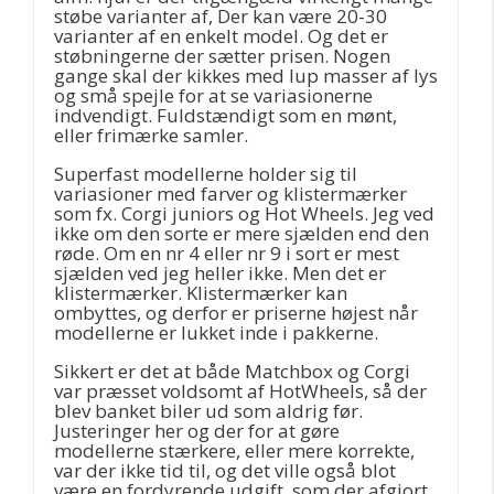
støbe varianter af, Der kan være 20-30
varianter af en enkelt model. Og det er
støbningerne der sætter prisen. Nogen
gange skal der kikkes med lup masser af lys
og små spejle for at se variasionerne
indvendigt. Fuldstændigt som en mønt,
eller frimærke samler.
Superfast modellerne holder sig til
variasioner med farver og klistermærker
som fx. Corgi juniors og Hot Wheels. Jeg ved
ikke om den sorte er mere sjælden end den
røde. Om en nr 4 eller nr 9 i sort er mest
sjælden ved jeg heller ikke. Men det er
klistermærker. Klistermærker kan
ombyttes, og derfor er priserne højest når
modellerne er lukket inde i pakkerne.
Sikkert er det at både Matchbox og Corgi
var præsset voldsomt af HotWheels, så der
blev banket biler ud som aldrig før.
Justeringer her og der for at gøre
modellerne stærkere, eller mere korrekte,
var der ikke tid til, og det ville også blot
være en fordyrende udgift, som der afgjort