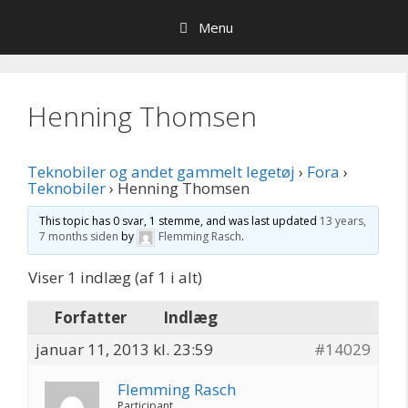
Hop
Menu
til
indhold
Henning Thomsen
Teknobiler og andet gammelt legetøj
›
Fora
›
Teknobiler
›
Henning Thomsen
This topic has 0 svar, 1 stemme, and was last updated
13 years,
7 months siden
by
Flemming Rasch
.
Viser 1 indlæg (af 1 i alt)
Forfatter
Indlæg
januar 11, 2013 kl. 23:59
#14029
Flemming Rasch
Participant