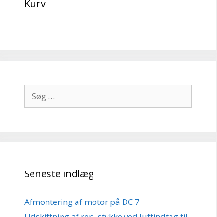
Kurv
Søg
efter:
Seneste indlæg
Afmontering af motor på DC 7
Udskiftning af rep. stykke ved luftindtag til