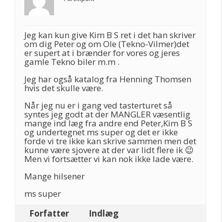
Jeg kan kun give Kim B S ret i det han skriver
om dig Peter og om Ole (Tekno-Vilmer)det
er supert at i brænder for vores og jeres
gamle Tekno biler m.m .
Jeg har også katalog fra Henning Thomsen
hvis det skulle være.
Når jeg nu er i gang ved tasterturet så
syntes jeg godt at der MANGLER væsentlig
mange ind læg fra andre end Peter,Kim B S
og undertegnet ms super og det er ikke
forde vi tre ikke kan skrive sammen men det
kunne være sjovere at der var lidt flere ik 😉
Men vi fortsætter vi kan nok ikke lade være.
Mange hilsener
ms super
Forfatter
Indlæg