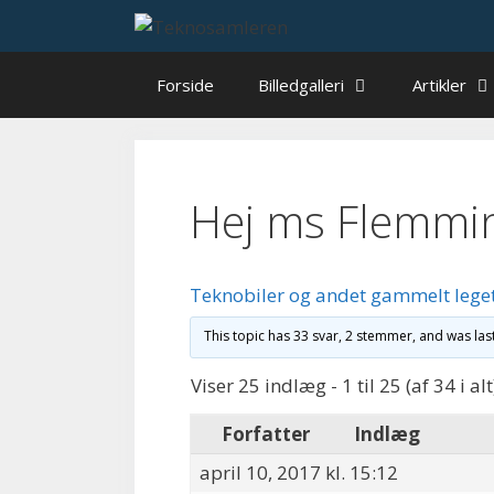
Hop
til
indhold
Forside
Billedgalleri
Artikler
Hej ms Flemmi
Teknobiler og andet gammelt lege
This topic has 33 svar, 2 stemmer, and was la
Viser 25 indlæg - 1 til 25 (af 34 i alt
Forfatter
Indlæg
april 10, 2017 kl. 15:12