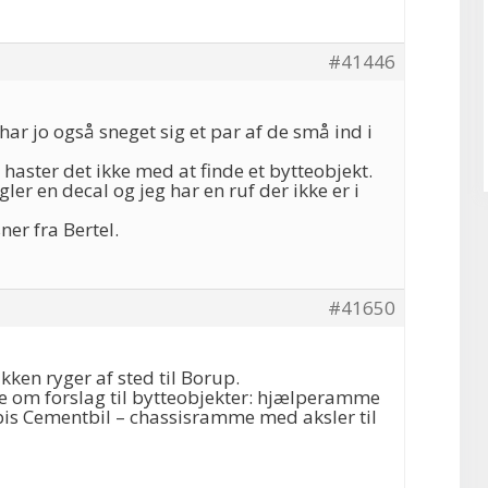
#41446
har jo også sneget sig et par af de små ind i
haster det ikke med at finde et bytteobjekt.
ler en decal og jeg har en ruf der ikke er i
er fra Bertel.
#41650
kken ryger af sted til Borup.
e om forslag til bytteobjekter: hjælperamme
bis Cementbil – chassisramme med aksler til