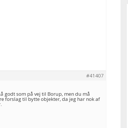
#41407
så godt som på vej til Borup, men du må
orslag til bytte objekter, da jeg har nok af
.