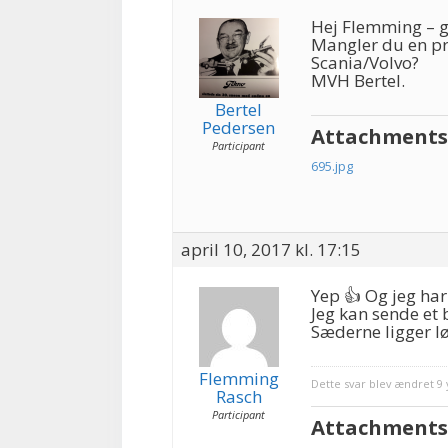
Hej Flemming – g
Mangler du en pr
Scania/Volvo?
MVH Bertel.
Bertel
Pedersen
Attachments
Participant
695.jpg
april 10, 2017 kl. 17:15
Yep 👍 Og jeg har
Jeg kan sende et 
Sæderne ligger lø
Flemming
Dette svar blev ændret 9 
Rasch
Participant
Attachments