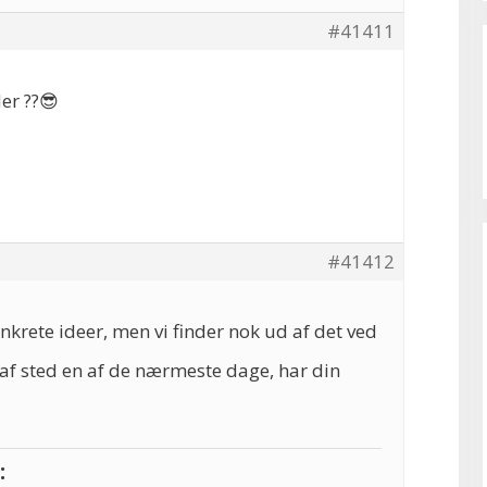
#41411
er ??😎
#41412
nkrete ideer, men vi finder nok ud af det ved
 af sted en af de nærmeste dage, har din
: