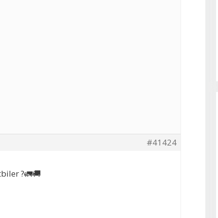
#41424
tbiler ?🚛🚚