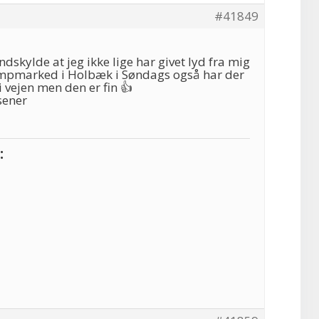
#41849
dskylde at jeg ikke lige har givet lyd fra mig
umpmarked i Holbæk i Søndags også har der
i vejen men den er fin 👍
sener
: