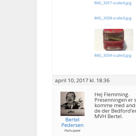
IMG_3037-scaled.jpg
IMG_3038-scaled.jpg
IMG_3039-scaled.jpg
april 10, 2017 kl. 18:36
Hej Flemming.
Presenningen er 
komme med andre f
de der Bedford’er
MVH Bertel.
Bertel
Pedersen
Participant