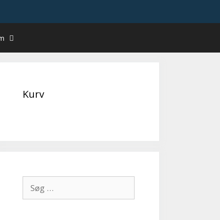
um
Kurv
Søg
efter: