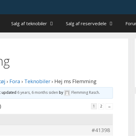
Salg af teknobiler
Salg af reservedele
For
ng
tøj
›
Fora
›
Teknobiler
›
Hej ms Flemming
st updated
6 years, 6 months siden
by
Flemming Rasch
.
)
1
2
→
#41398