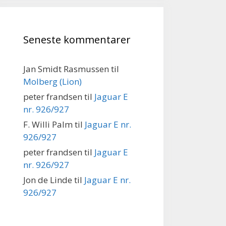
Seneste kommentarer
Jan Smidt Rasmussen
til
Molberg (Lion)
peter frandsen
til
Jaguar E
nr. 926/927
F. Willi Palm
til
Jaguar E nr.
926/927
peter frandsen
til
Jaguar E
nr. 926/927
Jon de Linde
til
Jaguar E nr.
926/927