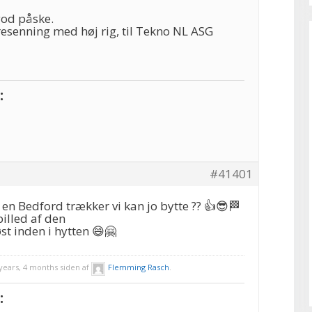
od påske.
esenning med høj rig, til Tekno NL ASG
:
#41401
 en Bedford trækker vi kan jo bytte ?? 👍😎🏁
billed af den
st inden i hytten 😄🤗
years, 4 months siden af
Flemming Rasch
.
: