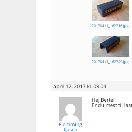
20170411_162716.jpg
20170411_162749.jpg
april 12, 2017 kl. 09:04
Hej Bertel
Er du mest til las
Flemming
Rasch