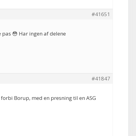
#41651
 pas 😳 Har ingen af delene
#41847
 forbi Borup, med en presning til en ASG