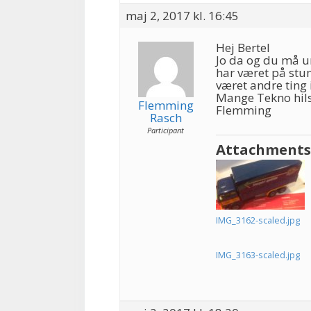
maj 2, 2017 kl. 16:45
Hej Bertel
Jo da og du må un
har været på st
været andre ting 
Mange Tekno hil
Flemming
Flemming
Rasch
Participant
Attachments
IMG_3162-scaled.jpg
IMG_3163-scaled.jpg