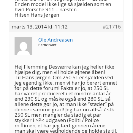
Er den model ikke lige så sjælden som en
hvid Porsche 911 – næsten..
Hilsen Hans Jørgen
marts 13, 2014 kl. 11:12
#21716
Ole Andreasen
Participant
Hej Flemming Desværre kan jeg heller ikke
hjælpe dig, men vil holde øjnene åben!
Til Hans Jørgen. Om 250 SL er sjælden ved
jeg egentlig ikke, men vi har jo berørt emnet
før på dette forum! Fakta er jo, at 250 SL
har været produceret i et mindre antal år
end 230 SL og måske også end 280 SL, så
allene dette gør jo, at man ikke “støder” på
denne i samme grad! Jeg har nu altså 7 stk
250 SL men mangler da stadig et par
stykker i >P< udgaven (Politi / Police
m.fl)men, et har jeg lært gennem årene,
man skal være vedholdende og holde sig til,