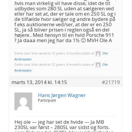
hvis man virkelig vil have disse, idet de tit
udbydes som 280 SL uden at sælgeren ved
eller har set at, der er tale om en 250 SL og i
de tilfælde hvor sælger og andre bydere på
f.eks auktionerne ved/ser, at der er en 250
SL, ja så bliver prisen i reglen også en del
højere.. Med hensyn til en hvid Porsche 911
? Ja daaa men jeg har da 1½ 🙂 MVH Ole A
Dette svar blev ændret 12 years, 4 months siden af
Ole
Andreasen
.
Dette svar blev ændret 12 years, 4 months siden af
Ole
Andreasen
.
marts 13, 2014 kl. 14:15
#21719
Hans Jørgen Wagner
Participant
Hej ole — jeg har set de hvide — Ja MB
230SL var først – 280SL var sidst og forts.