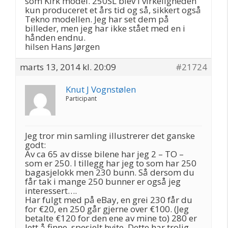
som Kirk model. 250SL blev i virkeligheden
kun produceret et års tid og så, sikkert også
Tekno modellen. Jeg har set dem på
billeder, men jeg har ikke stået med en i
hånden endnu.
hilsen Hans Jørgen
marts 13, 2014 kl. 20:09
#21724
Knut J Vognstølen
Participant
Jeg tror min samling illustrerer det ganske
godt:
Av ca 65 av disse bilene har jeg 2 – TO –
som er 250. I tillegg har jeg to som har 250
bagasjelokk men 230 bunn. Så dersom du
får tak i mange 250 bunner er også jeg
interessert….
Har fulgt med på eBay, en grei 230 får du
for €20, en 250 går gjerne over €100. (Jeg
betalte €120 for den ene av mine to) 280 er
lett å finne, spesielt hvite. Dette har trolig