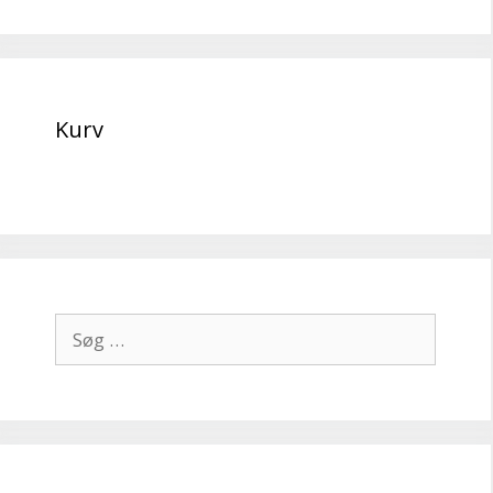
Kurv
Søg
efter: