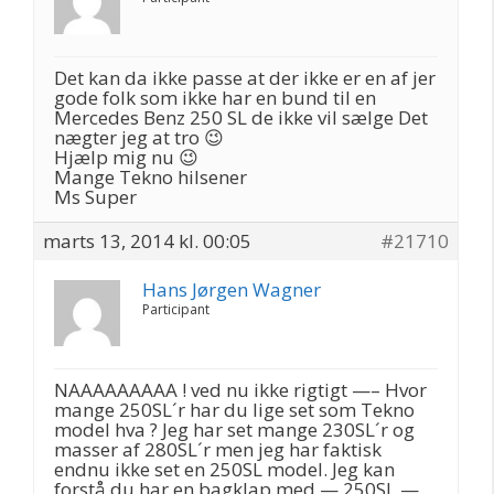
Det kan da ikke passe at der ikke er en af jer
gode folk som ikke har en bund til en
Mercedes Benz 250 SL de ikke vil sælge Det
nægter jeg at tro 😉
Hjælp mig nu 😉
Mange Tekno hilsener
Ms Super
marts 13, 2014 kl. 00:05
#21710
Hans Jørgen Wagner
Participant
NAAAAAAAAA ! ved nu ikke rigtigt —– Hvor
mange 250SL´r har du lige set som Tekno
model hva ? Jeg har set mange 230SL´r og
masser af 280SL´r men jeg har faktisk
endnu ikke set en 250SL model. Jeg kan
forstå du har en bagklap med — 250SL —