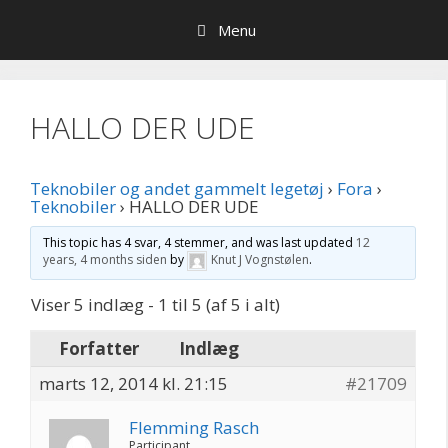
Hop
Menu
til
indhold
HALLO DER UDE
Teknobiler og andet gammelt legetøj
›
Fora
›
Teknobiler
›
HALLO DER UDE
This topic has 4 svar, 4 stemmer, and was last updated
12
years, 4 months siden
by
Knut J Vognstølen
.
Viser 5 indlæg - 1 til 5 (af 5 i alt)
Forfatter
Indlæg
marts 12, 2014 kl. 21:15
#21709
Flemming Rasch
Participant