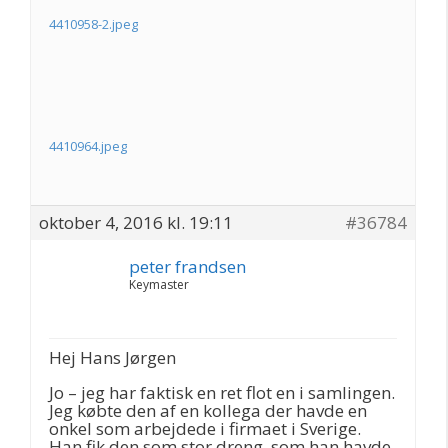
4410958-2.jpeg
4410964.jpeg
oktober 4, 2016 kl. 19:11
#36784
peter frandsen
Keymaster
Hej Hans Jørgen
Jo – jeg har faktisk en ret flot en i samlingen.
Jeg købte den af en kollega der havde en
onkel som arbejdede i firmaet i Sverige.
Han fik den som stor dreng, som han havde