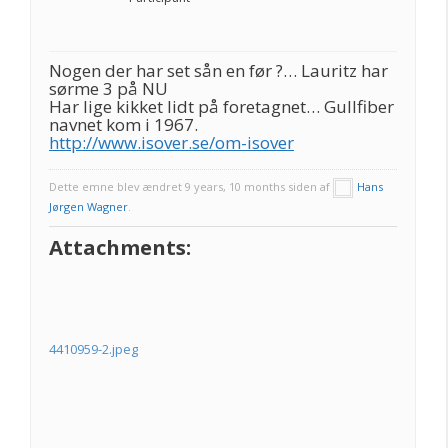
Nogen der har set sån en før ?… Lauritz har
sørme 3 på NU
Har lige kikket lidt på foretagnet… Gullfiber
navnet kom i 1967.
http://www.isover.se/om-isover
Dette emne blev ændret 9 years, 10 months siden af
Hans
Jørgen Wagner
.
Attachments:
4410959-2.jpeg