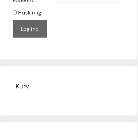
Kodeord:
Husk mig
Log ind
Kurv