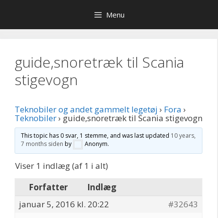
Hop
Menu
til
indhold
guide,snoretræk til Scania
stigevogn
Teknobiler og andet gammelt legetøj
›
Fora
›
Teknobiler
›
guide,snoretræk til Scania stigevogn
This topic has 0 svar, 1 stemme, and was last updated
10 years,
7 months siden
by
Anonym
.
Viser 1 indlæg (af 1 i alt)
Forfatter
Indlæg
januar 5, 2016 kl. 20:22
#32643