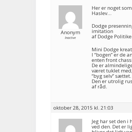
Her er noget som
Haslev…
Dodge presennin
imitation
Anonym
af Dodge Politike
Inactive
Mini Dodge krea
I “bogen” er de a
enten front chassi
De er almindelige
været tuklet med,
“byg selv” sættet.
Den er utrolig r
af råd.
oktober 28, 2015 kl. 21:03
Jeg har set den i 
ved den. Det er li
bliver det lidt v