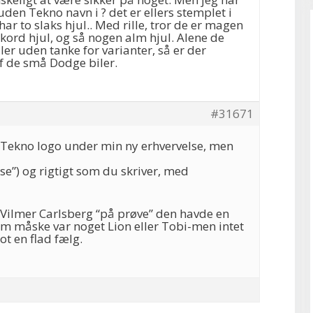
en Tekno navn i ? det er ellers stemplet i
ar to slaks hjul.. Med rille, tror de er magen
ekord hjul, og så nogen alm hjul. Alene de
ler uden tanke for varianter, så er der
f de små Dodge biler.
#31671
e Tekno logo under min ny erhvervelse, men
e”) og rigtigt som du skriver, med
 Vilmer Carlsberg “på prøve” den havde en
om måske var noget Lion eller Tobi-men intet
ot en flad fælg.