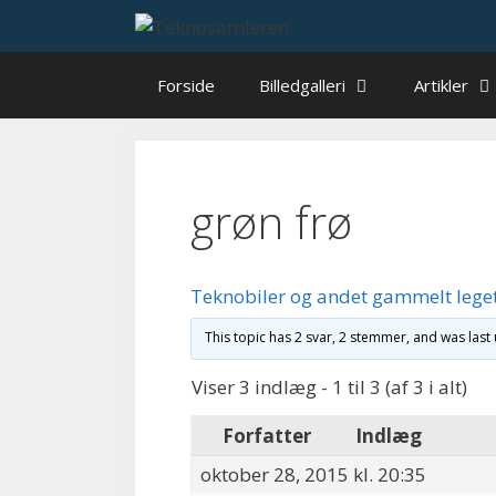
Hop
til
indhold
Forside
Billedgalleri
Artikler
grøn frø
Teknobiler og andet gammelt lege
This topic has 2 svar, 2 stemmer, and was las
Viser 3 indlæg - 1 til 3 (af 3 i alt)
Forfatter
Indlæg
oktober 28, 2015 kl. 20:35