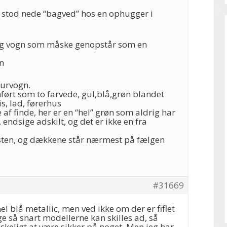
 stod nede “bagved” hos en ophugger i
g vogn som måske genopstår som en
n
turvogn.
nført som to farvede, gul,blå,grøn blandet
s, lad, førerhus
 af finde, her er en “hel” grøn som aldrig har
 endsige adskilt, og det er ikke en fra
usten, og dækkene står nærmest på fælgen
#31669
hel blå metallic, men ved ikke om der er fiflet
ge så snart modellerne kan skilles ad, så
anskeligt at være sikker på noget. Men jeg har