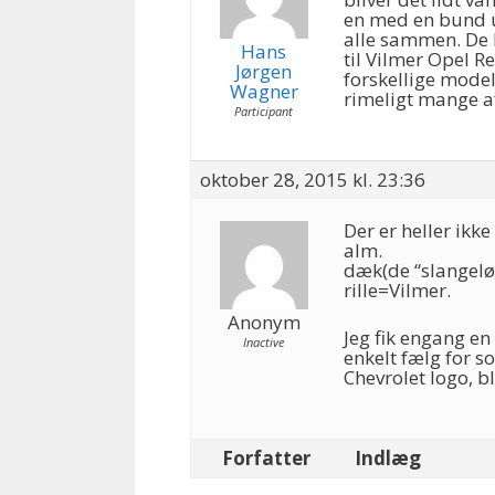
en med en bund ud
alle sammen. De h
Hans
til Vilmer Opel R
Jørgen
forskellige model
Wagner
rimeligt mange a
Participant
oktober 28, 2015 kl. 23:36
Der er heller ikk
alm.
dæk(de “slangeløs
rille=Vilmer.
Anonym
Jeg fik engang en
Inactive
enkelt fælg for s
Chevrolet logo, bl
Forfatter
Indlæg