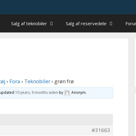
Salg af teknobiler
Salg af reservedele
For
tøj
›
Fora
›
Teknobiler
›
grøn frø
t updated
10 years, 9 months siden
by
Anonym
.
#31663