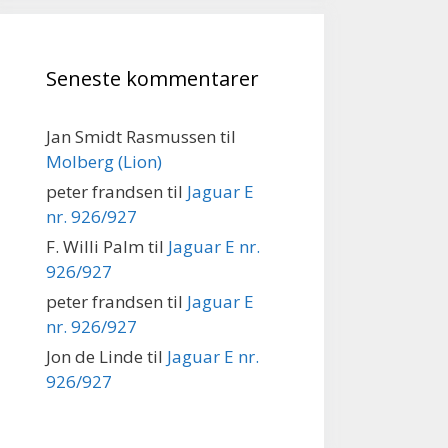
Seneste kommentarer
Jan Smidt Rasmussen
til
Molberg (Lion)
peter frandsen
til
Jaguar E
nr. 926/927
F. Willi Palm
til
Jaguar E nr.
926/927
peter frandsen
til
Jaguar E
nr. 926/927
Jon de Linde
til
Jaguar E nr.
926/927