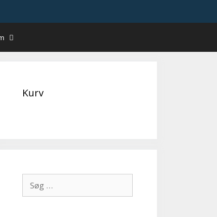
um
Kurv
Søg
efter: