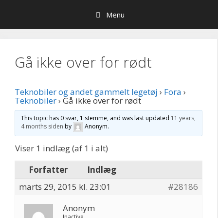
Hop
Menu
til
indhold
Gå ikke over for rødt
Teknobiler og andet gammelt legetøj
›
Fora
›
Teknobiler
›
Gå ikke over for rødt
This topic has 0 svar, 1 stemme, and was last updated
11 years,
4 months siden
by
Anonym
.
Viser 1 indlæg (af 1 i alt)
Forfatter
Indlæg
marts 29, 2015 kl. 23:01
#28186
Anonym
Inactive