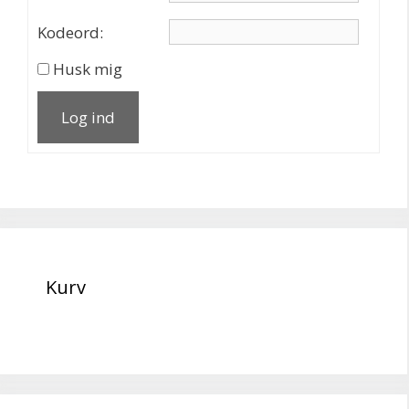
Kodeord:
Husk mig
Log ind
Kurv