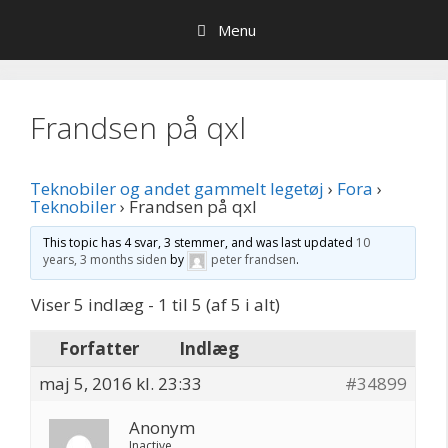
Hop
Menu
til
indhold
Frandsen på qxl
Teknobiler og andet gammelt legetøj
›
Fora
›
Teknobiler
›
Frandsen på qxl
This topic has 4 svar, 3 stemmer, and was last updated
10
years, 3 months siden
by
peter frandsen
.
Viser 5 indlæg - 1 til 5 (af 5 i alt)
Forfatter
Indlæg
maj 5, 2016 kl. 23:33
#34899
Anonym
Inactive