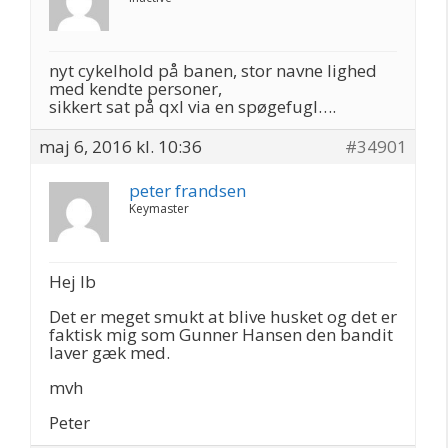
nyt cykelhold på banen, stor navne lighed
med kendte personer,
sikkert sat på qxl via en spøgefugl….
maj 6, 2016 kl. 10:36
#34901
peter frandsen
Keymaster
Hej Ib
Det er meget smukt at blive husket og det er
faktisk mig som Gunner Hansen den bandit
laver gæk med.
mvh
Peter