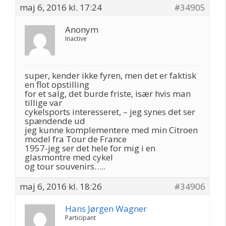
maj 6, 2016 kl. 17:24
#34905
Anonym
Inactive
super, kender ikke fyren, men det er faktisk
en flot opstilling
for et salg, det burde friste, især hvis man
tillige var
cykelsports interesseret, – jeg synes det ser
spændende ud
jeg kunne komplementere med min Citroen
model fra Tour de France
1957-jeg ser det hele for mig i en
glasmontre med cykel
og tour souvenirs…..
maj 6, 2016 kl. 18:26
#34906
Hans Jørgen Wagner
Participant