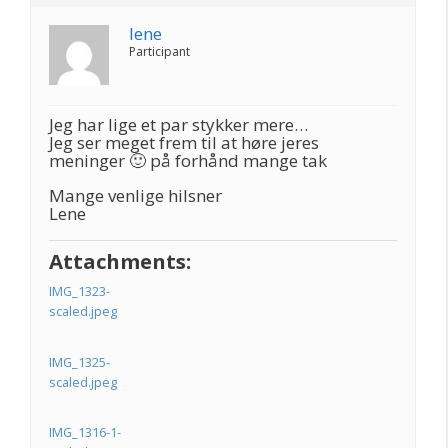
lene
Participant
Jeg har lige et par stykker mere…
Jeg ser meget frem til at høre jeres
meninger 🙂 på forhånd mange tak
Mange venlige hilsner
Lene
Attachments:
IMG_1323-
scaled.jpeg
IMG_1325-
scaled.jpeg
IMG_1316-1-