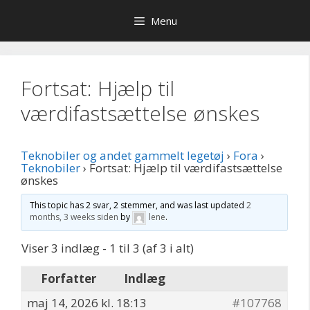
Hop
Menu
til
indhold
Fortsat: Hjælp til
værdifastsættelse ønskes
Teknobiler og andet gammelt legetøj
›
Fora
›
Teknobiler
›
Fortsat: Hjælp til værdifastsættelse
ønskes
This topic has 2 svar, 2 stemmer, and was last updated
2
months, 3 weeks siden
by
lene
.
Viser 3 indlæg - 1 til 3 (af 3 i alt)
Forfatter
Indlæg
maj 14, 2026 kl. 18:13
#107768