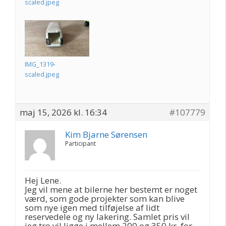
scaled.jpeg
IMG_1319-
scaled.jpeg
maj 15, 2026 kl. 16:34
#107779
Kim Bjarne Sørensen
Participant
Hej Lene.
Jeg vil mene at bilerne her bestemt er noget
værd, som gode projekter som kan blive
som nye igen med tilføjelse af lidt
reservedele og ny lakering. Samlet pris vil
jeg tro vil ligge i mellem 200 og 350 kr. for