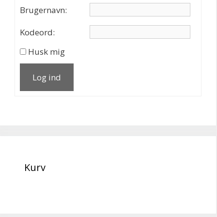
Brugernavn:
Kodeord:
Husk mig
Log ind
Kurv