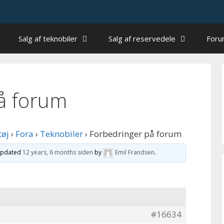
Salg af teknobiler
Salg af reservedele
For
å forum
tøj
›
Fora
›
Teknobiler
›
Forbedringer på forum
 updated
12 years, 6 months siden
by
Emil Frandsen
.
#16634