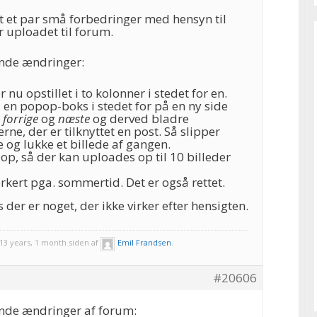
et et par små forbedringer med hensyn til
er uploadet til forum.
ende ændringer:
r nu opstillet i to kolonner i stedet for en.
i en popop-boks i stedet for på en ny side
e
forrige
og
næste
og derved bladre
ne, der er tilknyttet en post. Så slipper
 og lukke et billede af gangen.
op, så der kan uploades op til 10 billeder
orkert pga. sommertid. Det er også rettet.
s der er noget, der ikke virker efter hensigten.
3 years, 1 month siden af
Emil Frandsen
.
#20606
ende ændringer af forum: