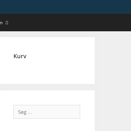
um
Kurv
Søg
efter: