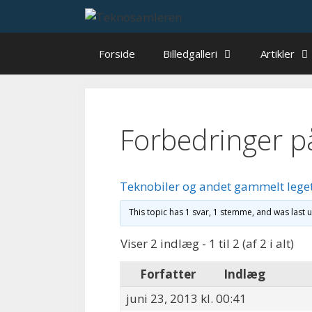
Hop
til
indhold
Forside
Billedgalleri
Artikler
Forbedringer p
Teknobiler og andet gammelt lege
This topic has 1 svar, 1 stemme, and was last
Viser 2 indlæg - 1 til 2 (af 2 i alt)
Forfatter
Indlæg
juni 23, 2013 kl. 00:41