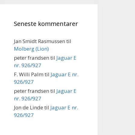
Seneste kommentarer
Jan Smidt Rasmussen
til
Molberg (Lion)
peter frandsen
til
Jaguar E
nr. 926/927
F. Willi Palm
til
Jaguar E nr.
926/927
peter frandsen
til
Jaguar E
nr. 926/927
Jon de Linde
til
Jaguar E nr.
926/927