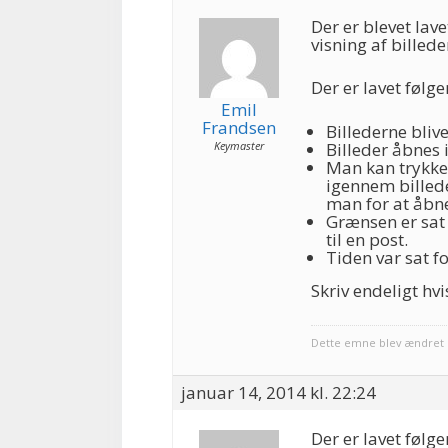
Der er blevet lav
visning af billed
Der er lavet følg
Emil
Frandsen
Billederne blive
Keymaster
Billeder åbnes 
Man kan trykk
igennem billeder
man for at åbne
Grænsen er sat 
til en post.
Tiden var sat f
Skriv endeligt hvi
Dette emne blev ændret 1
januar 14, 2014 kl. 22:24
Der er lavet følg