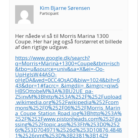
Kim Bjarne Sørensen
Participant
Her nåede vi så til Morris Marina 1300
Coupe. Her har jeg også forstørret et billede
af den rigtige udgave.
https://www.google.dk/search?
q=Morris+Marina+1300+Coupe&tbm=isch
&tbo=u&source=univ&sa=X&ei=-Oo-
UpHgIsW44ASO-
oHgDA&ved=0CC4QsAQ&biw=1024&bih=6
43&dpr=1#facrc=_&imgdii=_&imgrc=qiwS
HBSQttobeM%3A%3BU2UE_pa-
Z5invM%3Bhttp%253A%252F%252Fupload
.wikimedia.org%252Fwikipedia%252Fcom
mons%252F0%252F06%252FMorris_Marin
a_Coupe_Station_Road.jpg%3Bhttp%253A%
252F%252Fwww.pistonheads.com%252Fga
ssing%252Ftopic.asp%253Fh%253D0%252
6t%253D704971%2526d%253D10876.4848
1%2526nmt%253D%3B2381%3B1429