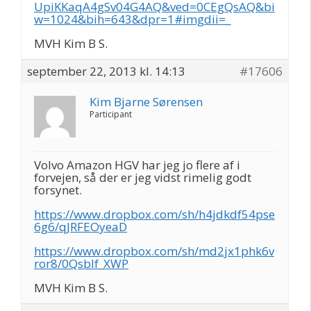
UpiKKaqA4gSv04G4AQ&ved=0CEgQsAQ&bi
w=1024&bih=643&dpr=1#imgdii=_
MVH Kim B S.
september 22, 2013 kl. 14:13
#17606
Kim Bjarne Sørensen
Participant
Volvo Amazon HGV har jeg jo flere af i
forvejen, så der er jeg vidst rimelig godt
forsynet.
https://www.dropbox.com/sh/h4jdkdf54pse
6g6/qJRFEOyeaD
https://www.dropbox.com/sh/md2jx1phk6v
ror8/0QsbIf_XWP
MVH Kim B S.