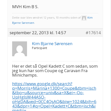
MVH Kim B S.
Dette svar blev ændret 12 years, 10 months siden af
Kim
Bjarne Sørensen
.
september 22, 2013 kl. 14:57
#17614
Kim Bjarne Sørensen
Participant
Her er det så Opel Kadett C som sedan, som
jeg kun har som Coupe og Caravan Fra
Minichamps.
https://www.google.dk/search?
q=Morris+Marina+1300+Coupe&tbm=isch
&tbo=u&source=univ&sa=X&ei=-Oo-
UpHgIsW44ASO-
oHgDA&ved=0CC4QsAQ&biw=1024&bih=6
43&dpr=1#q=Opel+Kadett+C&tbm=isch&i
mgdii=_