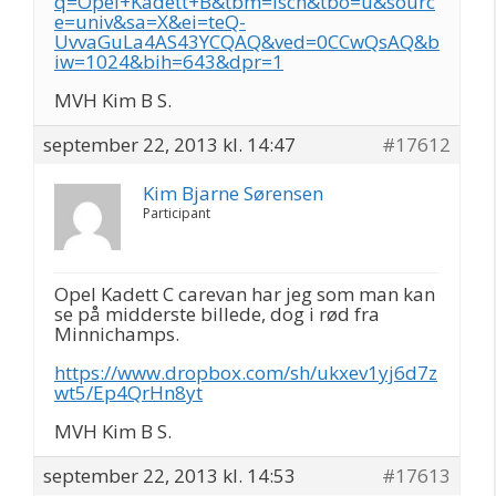
q=Opel+Kadett+B&tbm=isch&tbo=u&sourc
e=univ&sa=X&ei=teQ-
UvvaGuLa4AS43YCQAQ&ved=0CCwQsAQ&b
iw=1024&bih=643&dpr=1
MVH Kim B S.
september 22, 2013 kl. 14:47
#17612
Kim Bjarne Sørensen
Participant
Opel Kadett C carevan har jeg som man kan
se på midderste billede, dog i rød fra
Minnichamps.
https://www.dropbox.com/sh/ukxev1yj6d7z
wt5/Ep4QrHn8yt
MVH Kim B S.
september 22, 2013 kl. 14:53
#17613