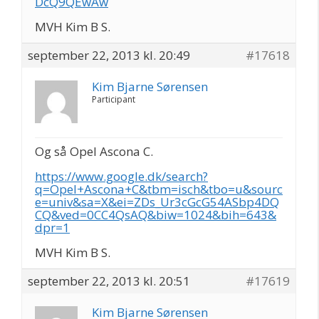
DcQ9QEwAw
MVH Kim B S.
september 22, 2013 kl. 20:49
#17618
Kim Bjarne Sørensen
Participant
Og så Opel Ascona C.
https://www.google.dk/search?
q=Opel+Ascona+C&tbm=isch&tbo=u&sourc
e=univ&sa=X&ei=ZDs_Ur3cGcG54ASbp4DQ
CQ&ved=0CC4QsAQ&biw=1024&bih=643&
dpr=1
MVH Kim B S.
september 22, 2013 kl. 20:51
#17619
Kim Bjarne Sørensen