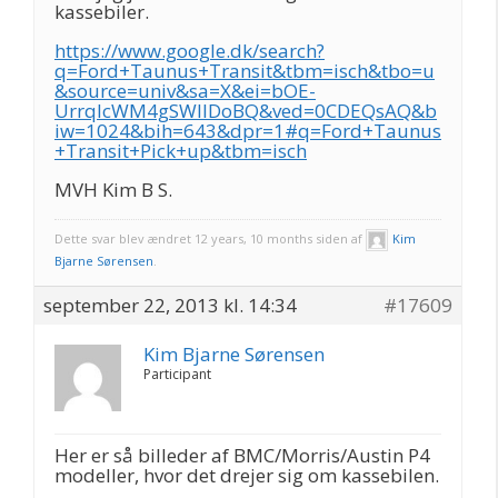
kassebiler.
https://www.google.dk/search?
q=Ford+Taunus+Transit&tbm=isch&tbo=u
&source=univ&sa=X&ei=bOE-
UrrqIcWM4gSWlIDoBQ&ved=0CDEQsAQ&b
iw=1024&bih=643&dpr=1#q=Ford+Taunus
+Transit+Pick+up&tbm=isch
MVH Kim B S.
Dette svar blev ændret 12 years, 10 months siden af
Kim
Bjarne Sørensen
.
september 22, 2013 kl. 14:34
#17609
Kim Bjarne Sørensen
Participant
Her er så billeder af BMC/Morris/Austin P4
modeller, hvor det drejer sig om kassebilen.