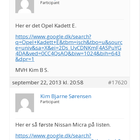
Participant
Her er det Opel Kadett E.
https://www.google.dk/search?
q=Opel+Kadett+E&tbm=isch&tbo=u&sourc
e=univ&sa=X&ei=2Ds_UvCDNKmF4ASPuYG
4DA&ved=0CC4QsAQ&biw=1024&bih=643
&dpr=1
MVH Kim B S.
september 22, 2013 kl. 20:58
#17620
Kim Bjarne Sørensen
Participant
Her er så første Nissan Micra på listen.
https://www.google.dk/search?