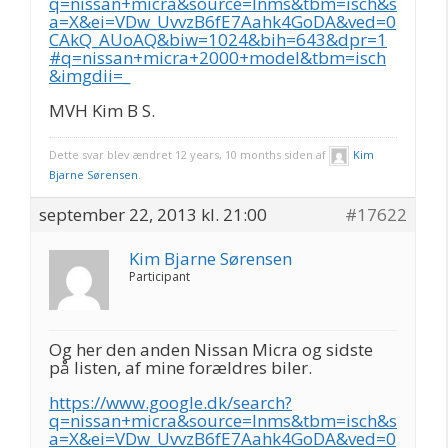
q=nissan+micra&source=lnms&tbm=isch&s
a=X&ei=VDw_UvvzB6fE7Aahk4GoDA&ved=0
CAkQ_AUoAQ&biw=1024&bih=643&dpr=1
#q=nissan+micra+2000+model&tbm=isch
&imgdii=_
MVH Kim B S.
Dette svar blev ændret 12 years, 10 months siden af
Kim
Bjarne Sørensen
.
september 22, 2013 kl. 21:00
#17622
Kim Bjarne Sørensen
Participant
Og her den anden Nissan Micra og sidste
på listen, af mine forældres biler.
https://www.google.dk/search?
q=nissan+micra&source=lnms&tbm=isch&s
a=X&ei=VDw_UvvzB6fE7Aahk4GoDA&ved=0