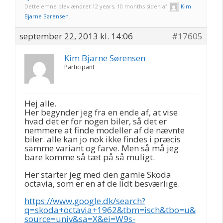
Dette emne blev ændret 12 years, 10 months siden af
Kim
Bjarne Sørensen
.
september 22, 2013 kl. 14:06
#17605
Kim Bjarne Sørensen
Participant
Hej alle.
Her begynder jeg fra en ende af, at vise
hvad det er for nogen biler, så det er
nemmere at finde modeller af de nævnte
biler. alle kan jo nok ikke findes i præcis
samme variant og farve. Men så må jeg
bare komme så tæt på så muligt.
Her starter jeg med den gamle Skoda
octavia, som er en af de lidt besværlige.
https://www.google.dk/search?
q=skoda+octavia+1962&tbm=isch&tbo=u&
source=univ&sa=X&ei=W9s-