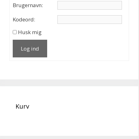
Brugernavn:
Kodeord:
Husk mig
Log ind
Kurv