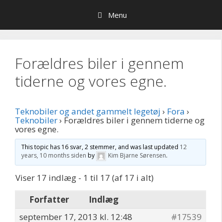
Hop
Menu
til
indhold
Forældres biler i gennem
tiderne og vores egne.
Teknobiler og andet gammelt legetøj
›
Fora
›
Teknobiler
›
Forældres biler i gennem tiderne og
vores egne.
This topic has 16 svar, 2 stemmer, and was last updated
12
years, 10 months siden
by
Kim Bjarne Sørensen
.
Viser 17 indlæg - 1 til 17 (af 17 i alt)
Forfatter
Indlæg
september 17, 2013 kl. 12:48
#17539