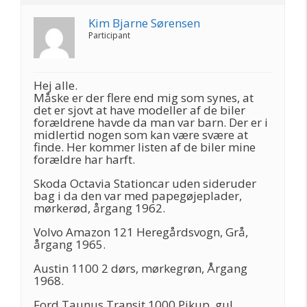
Kim Bjarne Sørensen
Participant
Hej alle.
Måske er der flere end mig som synes, at
det er sjovt at have modeller af de biler
forældrene havde da man var barn. Der er i
midlertid nogen som kan være svære at
finde. Her kommer listen af de biler mine
forældre har harft.
Skoda Octavia Stationcar uden sideruder
bag i da den var med papegøjeplader,
mørkerød, årgang 1962.
Volvo Amazon 121 Heregårdsvogn, Grå,
årgang 1965.
Austin 1100 2 dørs, mørkegrøn, Årgang
1968.
Ford Taunus Transit 1000 Pikup, gul,