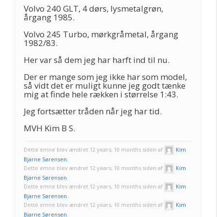
Volvo 240 GLT, 4 dørs, lysmetalgrøn,
årgang 1985.
Volvo 245 Turbo, mørkgråmetal, årgang
1982/83.
Her var så dem jeg har harft ind til nu.
Der er mange som jeg ikke har som model,
så vidt det er muligt kunne jeg godt tænke
mig at finde hele rækken i størrelse 1:43.
Jeg fortsætter tråden når jeg har tid.
MVH Kim B S.
Dette emne blev ændret 12 years, 10 months siden af
Kim
Bjarne Sørensen
.
Dette emne blev ændret 12 years, 10 months siden af
Kim
Bjarne Sørensen
.
Dette emne blev ændret 12 years, 10 months siden af
Kim
Bjarne Sørensen
.
Dette emne blev ændret 12 years, 10 months siden af
Kim
Bjarne Sørensen
.