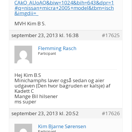
CAkQ_AUoAQ&biw=1024&bih=643&dpr=1
#q=nissan+micra+2005+model&tbm=isch
&imgdii=_
MVH Kim B S.
september 23, 2013 kl. 16:38
#17625
Flemming Rasch
Participant
Hej Kim B.S
Minichamphs laver også sedan og aier
udgaven (Den hvor bagruden er kalsje) af
Kadett C
Mange Bil hilsener
ms super
september 23, 2013 kl. 20:52
#17626
Kim Bjarne Sørensen
Participant