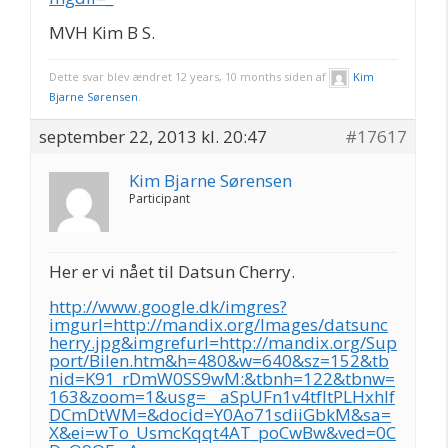
MVH Kim B S.
Dette svar blev ændret 12 years, 10 months siden af
Kim
Bjarne Sørensen
.
september 22, 2013 kl. 20:47
#17617
Kim Bjarne Sørensen
Participant
Her er vi nået til Datsun Cherry.
http://www.google.dk/imgres?
imgurl=http://mandix.org/Images/datsunc
herry.jpg&imgrefurl=http://mandix.org/Sup
port/Bilen.htm&h=480&w=640&sz=152&tb
nid=K91_rDmW0SS9wM:&tbnh=122&tbnw=
163&zoom=1&usg=__aSpUFn1v4tfItPLHxhlf
DCmDtWM=&docid=Y0Ao71sdiiGbkM&sa=
X&ei=wTo_UsmcKqqt4AT_poCwBw&ved=0C