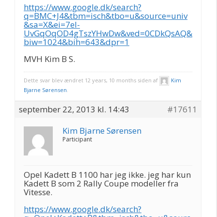
https://www.google.dk/search?
q=BMC+J4&tbm=isch&tbo=u&source=univ
&sa=X&ei=7eI-
UvGqOqOD4gTszYHwDw&ved=0CDkQsAQ&
biw=1024&bih=643&dpr=1
MVH Kim B S.
Dette svar blev ændret 12 years, 10 months siden af
Kim
Bjarne Sørensen
.
september 22, 2013 kl. 14:43
#17611
Kim Bjarne Sørensen
Participant
Opel Kadett B 1100 har jeg ikke. jeg har kun
Kadett B som 2 Rally Coupe modeller fra
Vitesse.
https://www.google.dk/search?