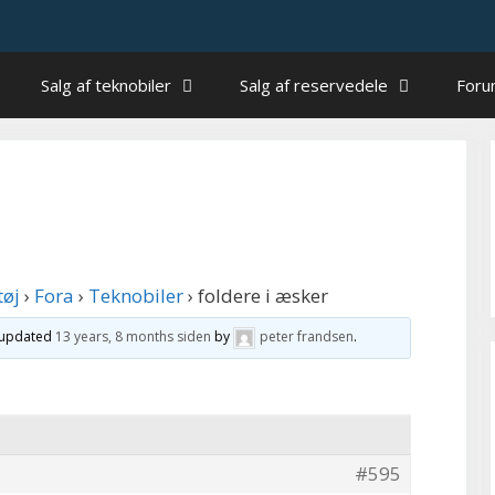
Salg af teknobiler
Salg af reservedele
For
tøj
›
Fora
›
Teknobiler
›
foldere i æsker
t updated
13 years, 8 months siden
by
peter frandsen
.
#595