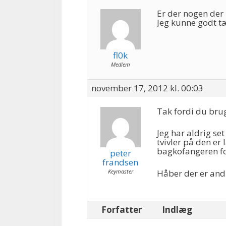
Er der nogen der
Jeg kunne godt t
fl0k
Medlem
november 17, 2012 kl. 00:03
Tak fordi du bru
Jeg har aldrig se
tvivler på den er 
bagkofangeren for
peter
frandsen
Keymaster
Håber der er and
Forfatter
Indlæg