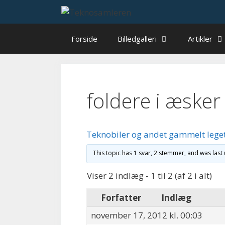
Hop
til
indhold
Forside
Billedgalleri
Artikler
foldere i æsker
Teknobiler og andet gammelt lege
This topic has 1 svar, 2 stemmer, and was las
Viser 2 indlæg - 1 til 2 (af 2 i alt)
Forfatter
Indlæg
november 17, 2012 kl. 00:03