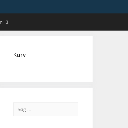
um
Kurv
Søg
efter: