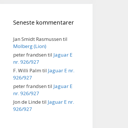
Seneste kommentarer
Jan Smidt Rasmussen
til
Molberg (Lion)
peter frandsen
til
Jaguar E
nr. 926/927
F. Willi Palm
til
Jaguar E nr.
926/927
peter frandsen
til
Jaguar E
nr. 926/927
Jon de Linde
til
Jaguar E nr.
926/927