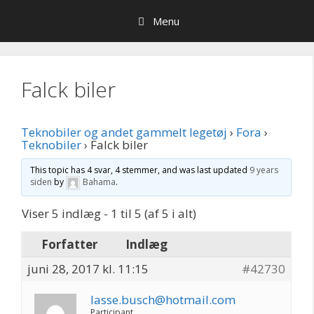
Hop
Menu
til
indhold
Falck biler
Teknobiler og andet gammelt legetøj
›
Fora
›
Teknobiler
›
Falck biler
This topic has 4 svar, 4 stemmer, and was last updated
9 years
siden
by
Bahama
.
Viser 5 indlæg - 1 til 5 (af 5 i alt)
Forfatter
Indlæg
juni 28, 2017 kl. 11:15
#42730
lasse.busch@hotmail.com
Participant