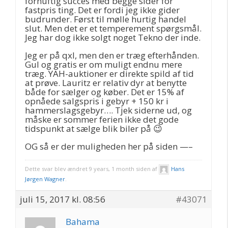
fornuftig succes med begge sider for
fastpris ting. Det er fordi jeg ikke gider
budrunder. Først til mølle hurtig handel
slut. Men det er et temperement spørgsmål.
Jeg har dog ikke solgt noget Tekno der inde.
Jeg er på qxl, men den er træg efterhånden.
Gul og gratis er om muligt endnu mere
træg. YAH-auktioner er direkte spild af tid
at prøve. Lauritz er relativ dyr at benytte
både for sælger og køber. Det er 15% af
opnåede salgspris i gebyr + 150 kr i
hammerslagsgebyr…. Tjek siderne ud, og
måske er sommer ferien ikke det gode
tidspunkt at sælge blik biler på 😉
OG så er der muligheden her på siden —–
Dette svar blev ændret 9 years, 1 month siden af
Hans
Jørgen Wagner
.
juli 15, 2017 kl. 08:56
#43071
Bahama