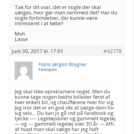
Tak for dit svar, det er nogle der skal
sælges, hvor gør man nemmest det? Har du
nogle forbindelser, der kunne være
intresseret i at købe?
Mvh
Lasse
juni 30, 2017 kl. 17:01
#42778
Hans Jørgen Wagner
Participant
Jeg skal ikke opreklamere noget. Men du
kunne tage nogen bedre billeder først af
hver enkelt bil, og chaufførene hver for sig.
Jeg tror det er en god ide at sælge dem for
sig selv… Du kan jo gå ind på facebook og
tjecke —- Legetøjsbiler og gammelt legetøj
— og — gammelt legetøj over 30 år — Afh.
af hvad man skal sælge har jeg haft