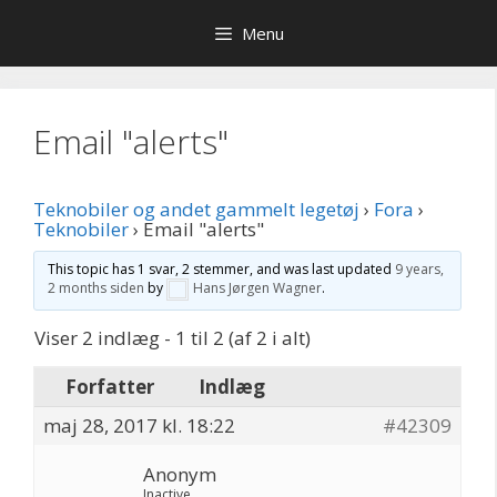
Hop
Menu
til
indhold
Email "alerts"
Teknobiler og andet gammelt legetøj
›
Fora
›
Teknobiler
›
Email "alerts"
This topic has 1 svar, 2 stemmer, and was last updated
9 years,
2 months siden
by
Hans Jørgen Wagner
.
Viser 2 indlæg - 1 til 2 (af 2 i alt)
Forfatter
Indlæg
maj 28, 2017 kl. 18:22
#42309
Anonym
Inactive