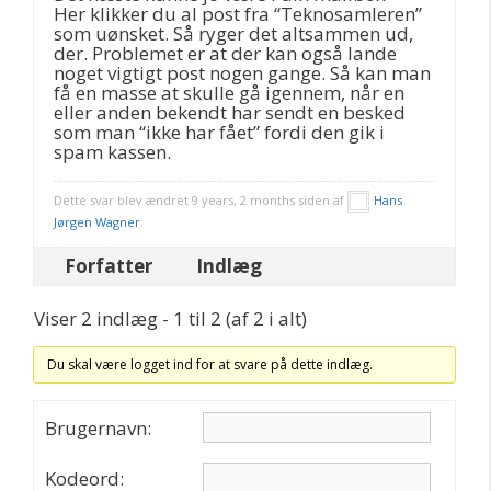
Her klikker du al post fra “Teknosamleren”
som uønsket. Så ryger det altsammen ud,
der. Problemet er at der kan også lande
noget vigtigt post nogen gange. Så kan man
få en masse at skulle gå igennem, når en
eller anden bekendt har sendt en besked
som man “ikke har fået” fordi den gik i
spam kassen.
Dette svar blev ændret 9 years, 2 months siden af
Hans
Jørgen Wagner
.
Forfatter
Indlæg
Viser 2 indlæg - 1 til 2 (af 2 i alt)
Du skal være logget ind for at svare på dette indlæg.
Brugernavn:
Kodeord: