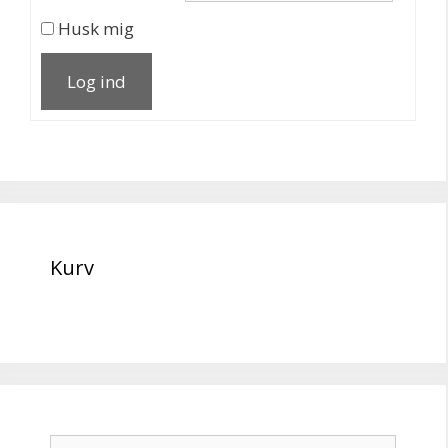
Husk mig
Log ind
Kurv
Søg