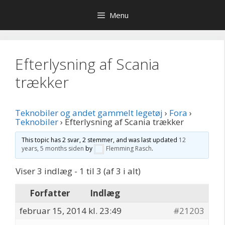
Hop
Menu
til
indhold
Efterlysning af Scania
trækker
Teknobiler og andet gammelt legetøj
›
Fora
›
Teknobiler
›
Efterlysning af Scania trækker
This topic has 2 svar, 2 stemmer, and was last updated
12
years, 5 months siden
by
Flemming Rasch
.
Viser 3 indlæg - 1 til 3 (af 3 i alt)
Forfatter
Indlæg
februar 15, 2014 kl. 23:49
#21203