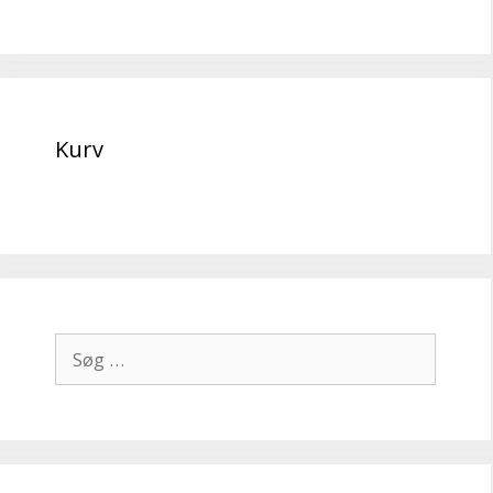
Kurv
Søg
efter: