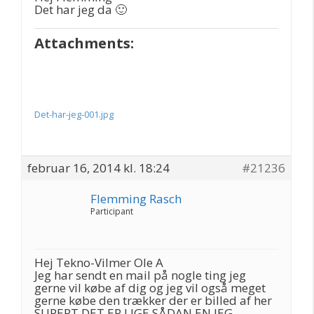
Det har jeg da 🙂
Attachments:
Det-har-jeg-001.jpg
februar 16, 2014 kl. 18:24
#21236
Flemming Rasch
Participant
Hej Tekno-Vilmer Ole A
Jeg har sendt en mail på nogle ting jeg
gerne vil købe af dig og jeg vil også meget
gerne købe den trækker der er billed af her
SUPERT DET ER LIGE SÅDAN EN JEG