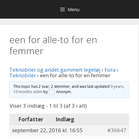
Hop
Menu
til
indhold
een for alle-to for en
femmer
Teknobiler og andet gammelt legetøj
›
Fora
›
Teknobiler
›
een for alle-to for en femmer
This topic has 2 svar, 2 stemmer, and was last updated
9 years,
10 months siden
by
Anonym
.
Viser 3 indlæg - 1 til 3 (af 3 i alt)
Forfatter
Indlæg
september 22, 2016 kl. 16:55
#36647