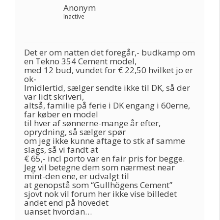
Anonym
Inactive
Det er om natten det foregår,- budkamp om
en Tekno 354 Cement model,
med 12 bud, vundet for € 22,50 hvilket jo er
ok-
Imidlertid, sælger sendte ikke til DK, så der
var lidt skriveri,
altså, familie på ferie i DK engang i 60erne,
far køber en model
til hver af sønnerne-mange år efter,
oprydning, så sælger spør
om jeg ikke kunne aftage to stk af samme
slags, så vi fandt at
€ 65,- incl porto var en fair pris for begge.
Jeg vil betegne dem som nærmest near
mint-den ene, er udvalgt til
at genopstå som “Gullhögens Cement”
sjovt nok vil forum her ikke vise billedet
andet end på hovedet
uanset hvordan…