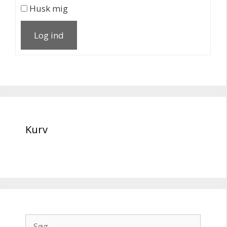
Husk mig
Log ind
Kurv
Søg